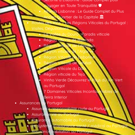
Voyager en Toute Tranquillité 🛡️
Alfama Lisbonne : Le Guide Complet du Plus
Ancien Quartier de la Capitale 🏛️
Routes des Vins – Les Régions Viticoles du Portugal :
Visites, Dégustations
La Vallée du Douro : Paradis viticole
Région viticole de Bairrada
Région Viticole de l’Alentejo
Région viticole de l’Algarve
Région Viticole de Lisbonne
Région Viticole de Setúbal
Région Viticole du Dão
Région viticole du Tejo
Vinho Verde Découvrez le Pays du Vin Vert
au Portugal
7 Domaines Viticoles Incontournables de
Beira Interior
Assurances au Portugal
Assurance responsabilité civile au Portugal
Assurance vie au Portugal
Assurance automobile au Portugal
Le système d’assurance santé / médical au Portugal
Assurance habitation au Portugal