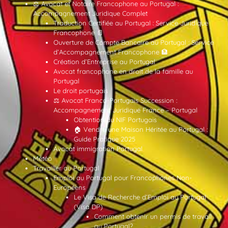
⚖️ Avocat et Notaire Francophone au Portugal :
Accompagnement Juridique Complet
Traduction Certifiée au Portugal : Service Juridique
Francophone 📄
Ouverture de Compte Bancaire au Portugal : Service
d’Accompagnement Francophone 🏦
Création d’Entreprise au Portugal
Avocat francophone en droit de la famille au
Portugal
Le droit portugais
⚖️ Avocat Franco-Portugais Succession :
Accompagnement Juridique France – Portugal
Obtention du NIF Portugais
🏠 Vendre une Maison Héritée au Portugal :
Guide Pratique 2025
Avocat immigration Portugal
Météo
Travailler au Portugal
Emploi au Portugal pour Francophones Non-
Européens
Le Visa de Recherche d’Emploi au Portugal
(Visa DP)
Comment obtenir un permis de travail
au Portugal?