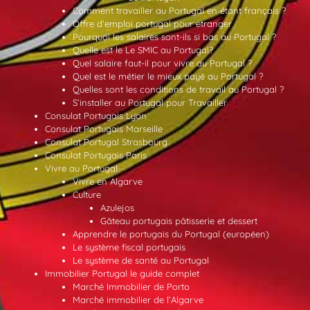
Comment travailler au Portugal en étant français ?
Offre d’emploi portugal pour etranger
Pourquoi les salaires sont-ils si bas au Portugal ?
Quelle est le Le SMIC au Portugal?
Quel salaire faut-il pour vivre au Portugal ?
Quel est le métier le mieux payé au Portugal ?
Quelles sont les conditions de travail au Portugal ?
S’installer au Portugal pour Travailler
Consulat Portugais Lyon
Consulat Portugais Marseille
Consulat Portugal Strasbourg
Consulat Portugais Paris
Vivre au Portugal
Vivre en Algarve
Culture
Azulejos
Gâteau portugais pâtisserie et dessert
Apprendre le portugais du Portugal (européen)
Le système fiscal portugais
Le système de santé au Portugal
Immobilier Portugal le guide complet
Marché Immobilier de Porto
Marché immobilier de l’Algarve