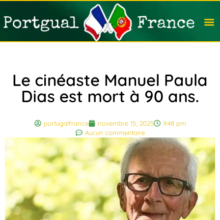
Travail
Nation
Avocat
Vivre
Immobi
Voyag
Le cinéaste Manuel Paula
Dias est mort à 90 ans.
portugalfrance
novembre 15, 2025
9:48 pm
Aucun commentaire