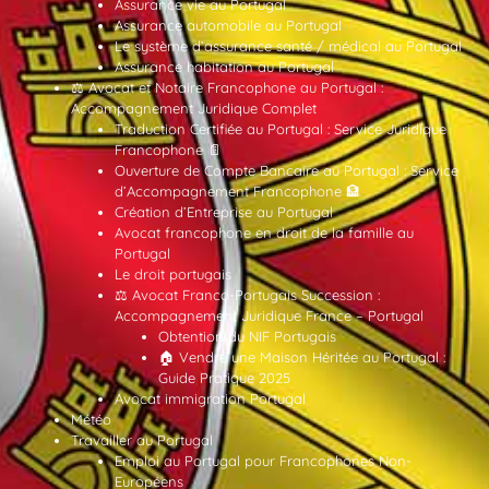
Assurance vie au Portugal
Assurance automobile au Portugal
Le système d’assurance santé / médical au Portugal
Assurance habitation au Portugal
⚖️ Avocat et Notaire Francophone au Portugal :
Accompagnement Juridique Complet
Traduction Certifiée au Portugal : Service Juridique
Francophone 📄
Ouverture de Compte Bancaire au Portugal : Service
d’Accompagnement Francophone 🏦
Création d’Entreprise au Portugal
Avocat francophone en droit de la famille au
Portugal
Le droit portugais
⚖️ Avocat Franco-Portugais Succession :
Accompagnement Juridique France – Portugal
Obtention du NIF Portugais
🏠 Vendre une Maison Héritée au Portugal :
Guide Pratique 2025
Avocat immigration Portugal
Météo
Travailler au Portugal
Emploi au Portugal pour Francophones Non-
Européens