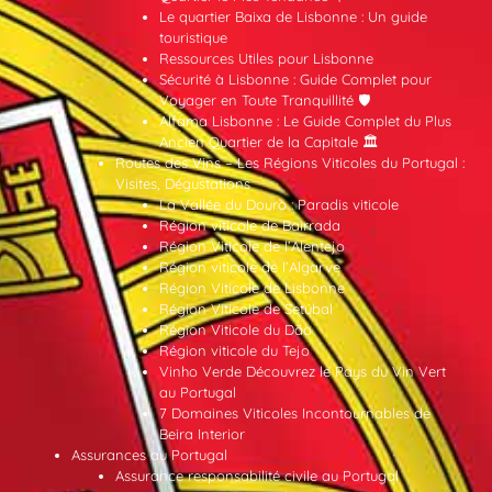
Le quartier Baixa de Lisbonne : Un guide
touristique
Ressources Utiles pour Lisbonne
Sécurité à Lisbonne : Guide Complet pour
Voyager en Toute Tranquillité 🛡️
Alfama Lisbonne : Le Guide Complet du Plus
Ancien Quartier de la Capitale 🏛️
Routes des Vins – Les Régions Viticoles du Portugal :
Visites, Dégustations
La Vallée du Douro : Paradis viticole
Région viticole de Bairrada
Région Viticole de l’Alentejo
Région viticole de l’Algarve
Région Viticole de Lisbonne
Région Viticole de Setúbal
Région Viticole du Dão
Région viticole du Tejo
Vinho Verde Découvrez le Pays du Vin Vert
au Portugal
7 Domaines Viticoles Incontournables de
Beira Interior
Assurances au Portugal
Assurance responsabilité civile au Portugal