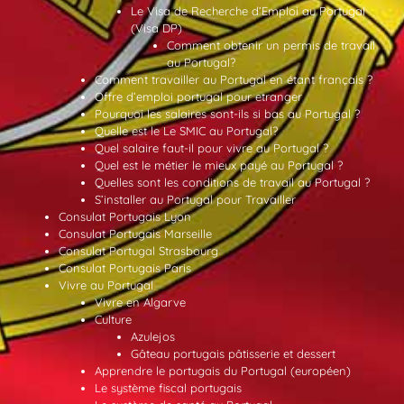
Le Visa de Recherche d’Emploi au Portugal
(Visa DP)
Comment obtenir un permis de travail
au Portugal?
Comment travailler au Portugal en étant français ?
Offre d’emploi portugal pour etranger
Pourquoi les salaires sont-ils si bas au Portugal ?
Quelle est le Le SMIC au Portugal?
Quel salaire faut-il pour vivre au Portugal ?
Quel est le métier le mieux payé au Portugal ?
Quelles sont les conditions de travail au Portugal ?
S’installer au Portugal pour Travailler
Consulat Portugais Lyon
Consulat Portugais Marseille
Consulat Portugal Strasbourg
Consulat Portugais Paris
Vivre au Portugal
Vivre en Algarve
Culture
Azulejos
Gâteau portugais pâtisserie et dessert
Apprendre le portugais du Portugal (européen)
Le système fiscal portugais