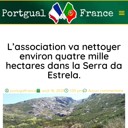
Travail
Nation
Avocat
Vivre
Immobi
Voyag
L’association va nettoyer
environ quatre mille
hectares dans la Serra da
Estrela.
portugalfrance
août 18, 2025
1:05 pm
Aucun commentaire