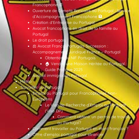
Francophone 📄
Ouverture de Compte Bancaire au Portugal : Service
d’Accompagnement Francophone 🏦
Création d’Entreprise au Portugal
Avocat francophone en droit de la famille au
Portugal
Le droit portugais
⚖️ Avocat Franco-Portugais Succession :
Accompagnement Juridique France – Portugal
Obtention du NIF Portugais
🏠 Vendre une Maison Héritée au Portugal :
Guide Pratique 2025
Avocat immigration Portugal
Météo
Travailler au Portugal
Emploi au Portugal pour Francophones Non-
Européens
Le Visa de Recherche d’Emploi au Portugal
(Visa DP)
Comment obtenir un permis de travail
au Portugal?
Comment travailler au Portugal en étant français ?
Offre d’emploi portugal pour etranger