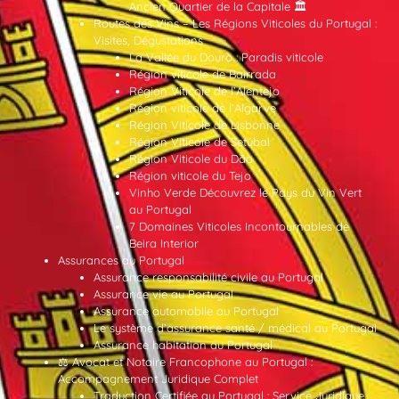
Ancien Quartier de la Capitale 🏛️
Routes des Vins – Les Régions Viticoles du Portugal :
Visites, Dégustations
La Vallée du Douro : Paradis viticole
Région viticole de Bairrada
Région Viticole de l’Alentejo
Région viticole de l’Algarve
Région Viticole de Lisbonne
Région Viticole de Setúbal
Région Viticole du Dão
Région viticole du Tejo
Vinho Verde Découvrez le Pays du Vin Vert
au Portugal
7 Domaines Viticoles Incontournables de
Beira Interior
Assurances au Portugal
Assurance responsabilité civile au Portugal
Assurance vie au Portugal
Assurance automobile au Portugal
Le système d’assurance santé / médical au Portugal
Assurance habitation au Portugal
⚖️ Avocat et Notaire Francophone au Portugal :
Accompagnement Juridique Complet
Traduction Certifiée au Portugal : Service Juridique