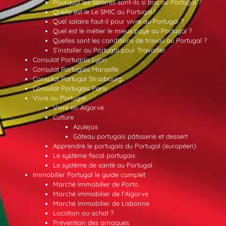
Pourquoi les salaires sont-ils si bas au Portugal ?
Quelle est le Le SMIC au Portugal?
Quel salaire faut-il pour vivre au Portugal ?
Quel est le métier le mieux payé au Portugal ?
Quelles sont les conditions de travail au Portugal ?
S’installer au Portugal pour Travailler
Consulat Portugais Lyon
Consulat Portugais Marseille
Consulat Portugal Strasbourg
Consulat Portugais Paris
Vivre au Portugal
Vivre en Algarve
Culture
Azulejos
Gâteau portugais pâtisserie et dessert
Apprendre le portugais du Portugal (européen)
Le système fiscal portugais
Le système de santé au Portugal
Immobilier Portugal le guide complet
Marché Immobilier de Porto
Marché immobilier de l’Algarve
Marché Immobilier de Lisbonne
Location ou achat ?
Prévention des arnaques