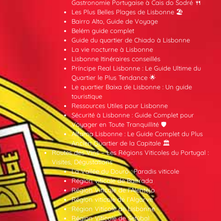
Gastronomie Portugaise à Cais do Sodré 🍴
Les Plus Belles Plages de Lisbonne 🏖️
Bairro Alto, Guide de Voyage
Belém guide complet
Guide du quartier de Chiado à Lisbonne
La vie nocturne à Lisbonne
Lisbonne Itinéraires conseillés
Príncipe Real Lisbonne : Le Guide Ultime du
Quartier le Plus Tendance 🌟
Le quartier Baixa de Lisbonne : Un guide
touristique
Ressources Utiles pour Lisbonne
Sécurité à Lisbonne : Guide Complet pour
Voyager en Toute Tranquillité 🛡️
Alfama Lisbonne : Le Guide Complet du Plus
Ancien Quartier de la Capitale 🏛️
Routes des Vins – Les Régions Viticoles du Portugal :
Visites, Dégustations
La Vallée du Douro : Paradis viticole
Région viticole de Bairrada
Région Viticole de l’Alentejo
Région viticole de l’Algarve
Région Viticole de Lisbonne
Région Viticole de Setúbal