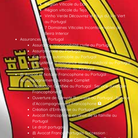
Région Viticole du Dão
Région viticole du Tejo
Vinho Verde Découvrez le Pays du Vin Vert
au Portugal
7 Domaines Viticoles Incontournables de
Beira Interior
Assurances au Portugal
Assurance responsabilité civile au Portugal
Assurance vie au Portugal
Assurance automobile au Portugal
Le système d’assurance santé / médical au Portugal
Assurance habitation au Portugal
⚖️ Avocat et Notaire Francophone au Portugal :
Accompagnement Juridique Complet
Traduction Certifiée au Portugal : Service Juridique
Francophone 📄
Ouverture de Compte Bancaire au Portugal : Service
d’Accompagnement Francophone 🏦
Création d’Entreprise au Portugal
Avocat francophone en droit de la famille au
Portugal
Le droit portugais
⚖️ Avocat Franco-Portugais Succession :