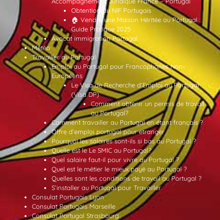
Accompagnement Juridique France – Portugal
Obtention du NIF Portugais
🏠 Vendre une Maison Héritée au Portugal :
Guide Pratique 2025
Avocat immigration Portugal
Météo
Travailler au Portugal
Emploi au Portugal pour Francophones Non-
Européens
Le Visa de Recherche d’Emploi au Portugal
(Visa DP)
Comment obtenir un permis de travail
au Portugal?
Comment travailler au Portugal en étant français ?
Offre d’emploi portugal pour etranger
Pourquoi les salaires sont-ils si bas au Portugal ?
Quelle est le Le SMIC au Portugal?
Quel salaire faut-il pour vivre au Portugal ?
Quel est le métier le mieux payé au Portugal ?
Quelles sont les conditions de travail au Portugal ?
S’installer au Portugal pour Travailler
Consulat Portugais Lyon
Consulat Portugais Marseille
Consulat Portugal Strasbourg