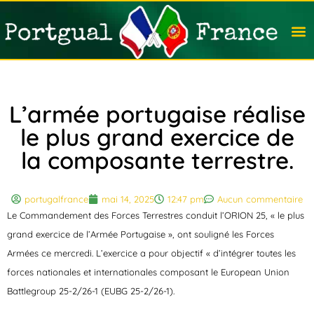
Travail
Nation
Avocat
Vivre
Immobi
Voyag
L’armée portugaise réalise
le plus grand exercice de
la composante terrestre.
portugalfrance
mai 14, 2025
12:47 pm
Aucun commentaire
Le Commandement des Forces Terrestres conduit l’ORION 25, « le plus
grand exercice de l’Armée Portugaise », ont souligné les Forces
Armées ce mercredi. L’exercice a pour objectif « d’intégrer toutes les
forces nationales et internationales composant le European Union
Battlegroup 25-2/26-1 (EUBG 25-2/26-1).