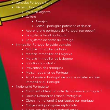
Consulat Portugais Paris
Vivre au Portugal
Vivre en Algarve
Culture
Azulejos
Gâteau portugais pâtisserie et dessert
Apprendre le portugais du Portugal (européen)
Le système fiscal portugais
Le système de santé au Portugal
Immobilier Portugal le guide complet
Marché Immobilier de Porto
Marché immobilier de l’Algarve
Marché Immobilier de Lisbonne
Location ou achat ?
Prévention des arnaques
Maison pas cher au Portugal
Achat maison Portugal: demarche acheter un bien
immobilier au Portugal
Nationalité Portugaise
Comment obtenir un acte de naissance portugais ?
Double Nationalité Franco-Portugaise
Obtenir la nationalité portugaise par mariage
Citoyenneté portugaise sépharade
Suivre son dossier de naturalisation