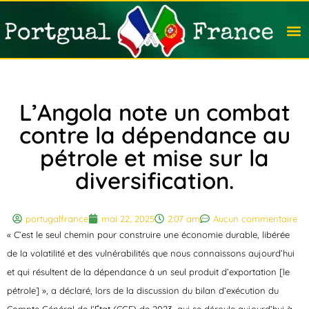
Travail
Nation
Avocat
Vivre
Immobi
Voyag
L’Angola note un combat
contre la dépendance au
pétrole et mise sur la
diversification.
portugalfrance
mai 22, 2025
2:07 am
Aucun commentaire
« C’est le seul chemin pour construire une économie durable, libérée
de la volatilité et des vulnérabilités que nous connaissons aujourd’hui
et qui résultent de la dépendance à un seul produit d’exportation [le
pétrole] », a déclaré, lors de la discussion du bilan d’exécution du
Compte Général de l’État (CGE) de 2023, qui se déroule aujourd’hui à