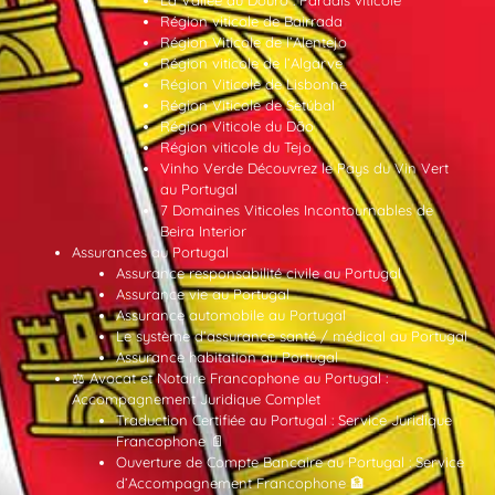
Région viticole de Bairrada
Région Viticole de l’Alentejo
Région viticole de l’Algarve
Région Viticole de Lisbonne
Région Viticole de Setúbal
Région Viticole du Dão
Région viticole du Tejo
Vinho Verde Découvrez le Pays du Vin Vert
au Portugal
7 Domaines Viticoles Incontournables de
Beira Interior
Assurances au Portugal
Assurance responsabilité civile au Portugal
Assurance vie au Portugal
Assurance automobile au Portugal
Le système d’assurance santé / médical au Portugal
Assurance habitation au Portugal
⚖️ Avocat et Notaire Francophone au Portugal :
Accompagnement Juridique Complet
Traduction Certifiée au Portugal : Service Juridique
Francophone 📄
Ouverture de Compte Bancaire au Portugal : Service
d’Accompagnement Francophone 🏦