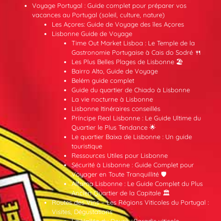
Voyage Portugal : Guide complet pour préparer vos
vacances au Portugal (soleil, culture, nature)
Les Açores: Guide de Voyage des îles Açores
Lisbonne Guide de Voyage
Time Out Market Lisboa : Le Temple de la
Gastronomie Portugaise à Cais do Sodré 🍴
Les Plus Belles Plages de Lisbonne 🏖️
Bairro Alto, Guide de Voyage
Belém guide complet
Guide du quartier de Chiado à Lisbonne
La vie nocturne à Lisbonne
Lisbonne Itinéraires conseillés
Príncipe Real Lisbonne : Le Guide Ultime du
Quartier le Plus Tendance 🌟
Le quartier Baixa de Lisbonne : Un guide
touristique
Ressources Utiles pour Lisbonne
Sécurité à Lisbonne : Guide Complet pour
Voyager en Toute Tranquillité 🛡️
Alfama Lisbonne : Le Guide Complet du Plus
Ancien Quartier de la Capitale 🏛️
Routes des Vins – Les Régions Viticoles du Portugal :
Visites, Dégustations
La Vallée du Douro : Paradis viticole