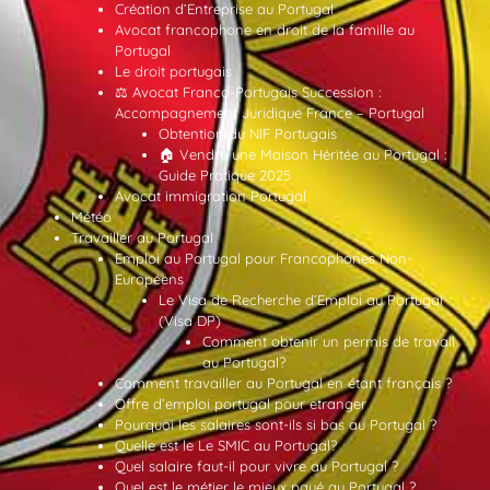
Création d’Entreprise au Portugal
Avocat francophone en droit de la famille au
Portugal
Le droit portugais
⚖️ Avocat Franco-Portugais Succession :
Accompagnement Juridique France – Portugal
Obtention du NIF Portugais
🏠 Vendre une Maison Héritée au Portugal :
Guide Pratique 2025
Avocat immigration Portugal
Météo
Travailler au Portugal
Emploi au Portugal pour Francophones Non-
Européens
Le Visa de Recherche d’Emploi au Portugal
(Visa DP)
Comment obtenir un permis de travail
au Portugal?
Comment travailler au Portugal en étant français ?
Offre d’emploi portugal pour etranger
Pourquoi les salaires sont-ils si bas au Portugal ?
Quelle est le Le SMIC au Portugal?
Quel salaire faut-il pour vivre au Portugal ?
Quel est le métier le mieux payé au Portugal ?