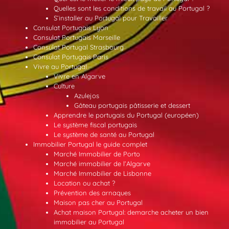
Quelles sont les conditions de travail au Portugal ?
S’installer au Portugal pour Travailler
Consulat Portugais Lyon
Consulat Portugais Marseille
Consulat Portugal Strasbourg
Consulat Portugais Paris
Vivre au Portugal
Vivre en Algarve
Culture
Azulejos
Gâteau portugais pâtisserie et dessert
Apprendre le portugais du Portugal (européen)
Le système fiscal portugais
Le système de santé au Portugal
Immobilier Portugal le guide complet
Marché Immobilier de Porto
Marché immobilier de l’Algarve
Marché Immobilier de Lisbonne
Location ou achat ?
Prévention des arnaques
Maison pas cher au Portugal
Achat maison Portugal: demarche acheter un bien
immobilier au Portugal