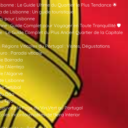
sbonne : Le Guide Ultime du Quartier le Plus Tendance 🌟
a de Lisbonne : Un guide touristique
es pour Lisbonne
nne : Guide Complet pour Voyager en Toute Tranquillité 🛡️
 : Le Guide Complet du Plus Ancien Quartier de la Capitale
 Régions Viticoles du Portugal : Visites, Dégustations
ro : Paradis viticole
de Bairrada
de l’Alentejo
de l’Algarve
 de Lisbonne
 de Setúbal
 du Dão
du Tejo
ouvrez le Pays du Vin Vert au Portugal
oles Incontournables de Beira Interior