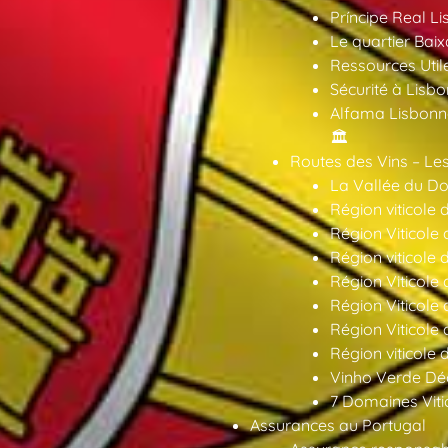
Príncipe Real Li
Le quartier Baix
Ressources Util
Sécurité à Lisbo
Alfama Lisbonne
🏛️
Routes des Vins – Les
La Vallée du Dou
Région viticole 
Région Viticole 
Région viticole 
Région Viticole
Région Viticole
Région Viticole
Région viticole 
Vinho Verde Déc
7 Domaines Vitic
Assurances au Portugal