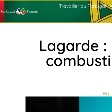
Travailler au Portugal
Lagarde :
combustib
po