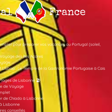
mplet pour préparer vos vacances au Portugal (soleil,
 Voyage des îles Açores
oyage
 Lisboa : Le Temple de la Gastronomie Portugaise à Cais
Plages de Lisbonne 🏖️
ide de Voyage
mplet
er de Chiado à Lisbonne
 à Lisbonne
ires conseillés