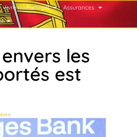
Vivre au Portugal
Assurances
l
envers les
portés est
taire