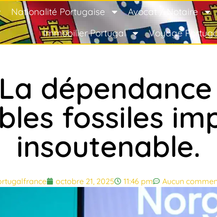
Nationalité Portugaise
Avocat / Notaire
Immobilier Portugal
Voyage Portuga
 La dépendance 
les fossiles im
insoutenable.
rtugalfrance
octobre 21, 2025
11:46 pm
Aucun commen