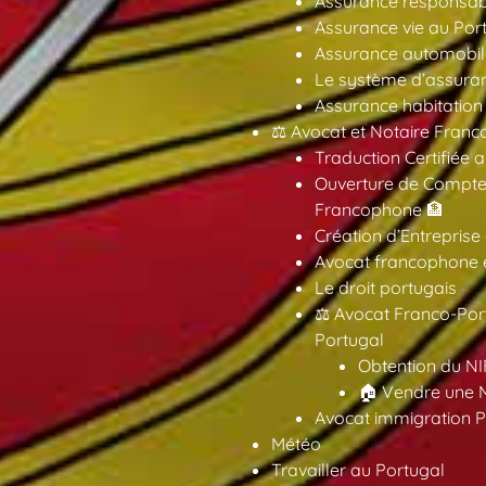
Assurance responsabil
Assurance vie au Por
Assurance automobil
Le système d’assuran
Assurance habitation
⚖️ Avocat et Notaire Fra
Traduction Certifiée 
Ouverture de Compte
Francophone 🏦
Création d’Entreprise
Avocat francophone en
Le droit portugais
⚖️ Avocat Franco-Por
Portugal
Obtention du NI
🏠 Vendre une M
Avocat immigration P
Météo
Travailler au Portugal