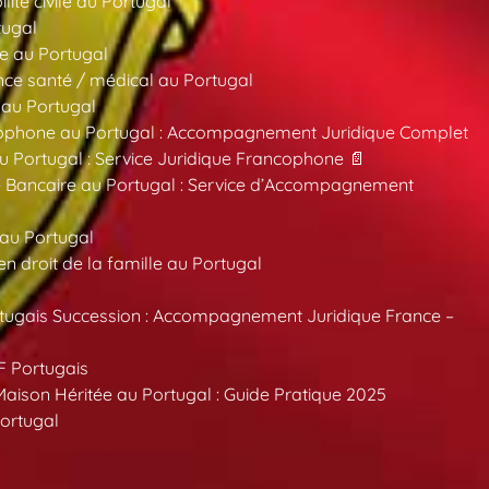
ité civile au Portugal
tugal
e au Portugal
ce santé / médical au Portugal
 au Portugal
ncophone au Portugal : Accompagnement Juridique Complet
au Portugal : Service Juridique Francophone 📄
 Bancaire au Portugal : Service d’Accompagnement
 au Portugal
 droit de la famille au Portugal
tugais Succession : Accompagnement Juridique France –
F Portugais
aison Héritée au Portugal : Guide Pratique 2025
ortugal