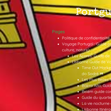
Pages
Politique de confidentialité
Voyage Portugal : Guide co
culture, nature)
Les Açores: Guide de
Lisbonne Guide de V
Time Out Market
do Sodré 🍴
Les Plus Belles 
Bairro Alto, Gu
Belém guide co
Guide du quarti
La vie nocturne
Lisbonne Itinéra