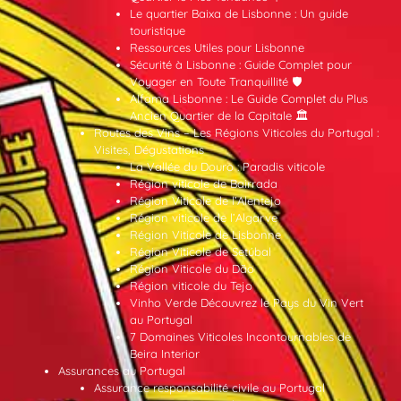
Le quartier Baixa de Lisbonne : Un guide
touristique
Ressources Utiles pour Lisbonne
Sécurité à Lisbonne : Guide Complet pour
Voyager en Toute Tranquillité 🛡️
Alfama Lisbonne : Le Guide Complet du Plus
Ancien Quartier de la Capitale 🏛️
Routes des Vins – Les Régions Viticoles du Portugal :
Visites, Dégustations
La Vallée du Douro : Paradis viticole
Région viticole de Bairrada
Région Viticole de l’Alentejo
Région viticole de l’Algarve
Région Viticole de Lisbonne
Région Viticole de Setúbal
Région Viticole du Dão
Région viticole du Tejo
Vinho Verde Découvrez le Pays du Vin Vert
au Portugal
7 Domaines Viticoles Incontournables de
Beira Interior
Assurances au Portugal
Assurance responsabilité civile au Portugal