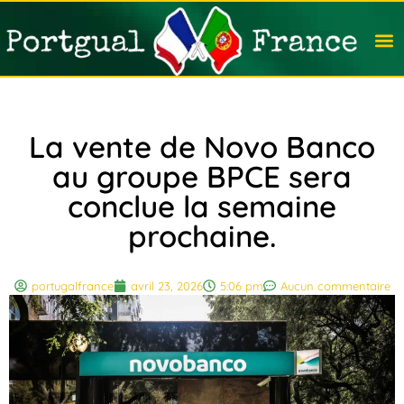
Travail
Nation
Avocat
Vivre
Immobi
Voyag
La vente de Novo Banco
au groupe BPCE sera
conclue la semaine
prochaine.
portugalfrance
avril 23, 2026
5:06 pm
Aucun commentaire