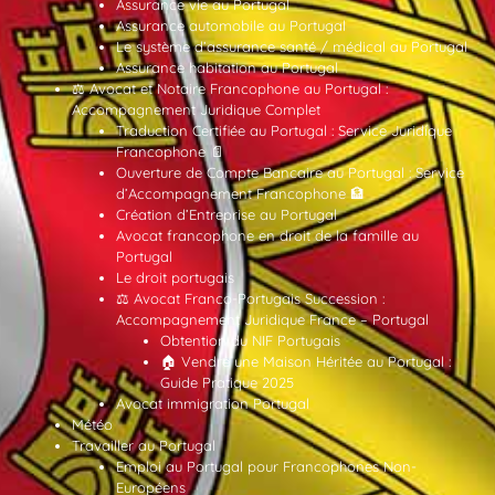
Assurance vie au Portugal
Assurance automobile au Portugal
Le système d’assurance santé / médical au Portugal
Assurance habitation au Portugal
⚖️ Avocat et Notaire Francophone au Portugal :
Accompagnement Juridique Complet
Traduction Certifiée au Portugal : Service Juridique
Francophone 📄
Ouverture de Compte Bancaire au Portugal : Service
d’Accompagnement Francophone 🏦
Création d’Entreprise au Portugal
Avocat francophone en droit de la famille au
Portugal
Le droit portugais
⚖️ Avocat Franco-Portugais Succession :
Accompagnement Juridique France – Portugal
Obtention du NIF Portugais
🏠 Vendre une Maison Héritée au Portugal :
Guide Pratique 2025
Avocat immigration Portugal
Météo
Travailler au Portugal
Emploi au Portugal pour Francophones Non-
Européens