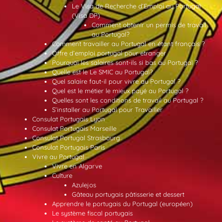
Le Visa de Recherche d’Emploi au Portugal
(Visa DP)
Comment obtenir un permis de travail
au Portugal?
Comment travailler au Portugal en étant français ?
Offre d’emploi portugal pour etranger
Pourquoi les salaires sont-ils si bas au Portugal ?
Quelle est le Le SMIC au Portugal?
Quel salaire faut-il pour vivre au Portugal ?
Quel est le métier le mieux payé au Portugal ?
Quelles sont les conditions de travail au Portugal ?
S’installer au Portugal pour Travailler
Consulat Portugais Lyon
Consulat Portugais Marseille
Consulat Portugal Strasbourg
Consulat Portugais Paris
Vivre au Portugal
Vivre en Algarve
Culture
Azulejos
Gâteau portugais pâtisserie et dessert
Apprendre le portugais du Portugal (européen)
Le système fiscal portugais