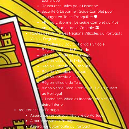
touristique
Ressources Utiles pour Lisbonne
Sécurité à Lisbonne : Guide Complet pour
Voyager en Toute Tranquillité 🛡️
Alfama Lisbonne : Le Guide Complet du Plus
Ancien Quartier de la Capitale 🏛️
Routes des Vins – Les Régions Viticoles du Portugal :
Visites, Dégustations
La Vallée du Douro : Paradis viticole
Région viticole de Bairrada
Région Viticole de l’Alentejo
Région viticole de l’Algarve
Région Viticole de Lisbonne
Région Viticole de Setúbal
Région Viticole du Dão
Région viticole du Tejo
Vinho Verde Découvrez le Pays du Vin Vert
au Portugal
7 Domaines Viticoles Incontournables de
Beira Interior
Assurances au Portugal
Assurance responsabilité civile au Portugal
Assurance vie au Portugal
Assurance automobile au Portugal