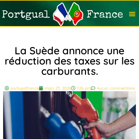
Travail
Nation
Avocat
Vivre
Immobi
Voyag
La Suède annonce une
réduction des taxes sur les
carburants.
portugalfrance
mars 23, 2026
1:26 pm
Aucun commentaire