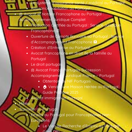
Le système d’assurance santé / médical au Portugal
Assurance habitation au Portugal
⚖️ Avocat et Notaire Francophone au Portugal :
Accompagnement Juridique Complet
Traduction Certifiée au Portugal : Service Juridique
Francophone 📄
Ouverture de Compte Bancaire au Portugal : Service
d’Accompagnement Francophone 🏦
Création d’Entreprise au Portugal
Avocat francophone en droit de la famille au
Portugal
Le droit portugais
⚖️ Avocat Franco-Portugais Succession :
Accompagnement Juridique France – Portugal
Obtention du NIF Portugais
🏠 Vendre une Maison Héritée au Portugal :
Guide Pratique 2025
Avocat immigration Portugal
Météo
Travailler au Portugal
Emploi au Portugal pour Francophones Non-
Européens
Le Visa de Recherche d’Emploi au Portugal
(Visa DP)