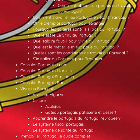
Comment obtenir un permis de travail
au Portugal?
Comment travailler au Portugal en étant français ?
Offre d’emploi portugal pour etranger
Pourquoi les salaires sont-ils si bas au Portugal ?
Quelle est le Le SMIC au Portugal?
Quel salaire faut-il pour vivre au Portugal ?
Quel est le métier le mieux payé au Portugal ?
Quelles sont les conditions de travail au Portugal ?
S’installer au Portugal pour Travailler
Consulat Portugais Lyon
Consulat Portugais Marseille
Consulat Portugal Strasbourg
Consulat Portugais Paris
Vivre au Portugal
Vivre en Algarve
Culture
Azulejos
Gâteau portugais pâtisserie et dessert
Apprendre le portugais du Portugal (européen)
Le système fiscal portugais
Le système de santé au Portugal
Immobilier Portugal le guide complet