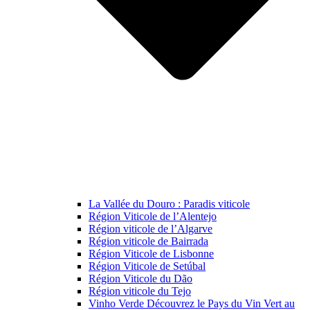
La Vallée du Douro : Paradis viticole
Région Viticole de l’Alentejo
Région viticole de l’Algarve
Région viticole de Bairrada
Région Viticole de Lisbonne
Région Viticole de Setúbal
Région Viticole du Dão
Région viticole du Tejo
Vinho Verde Découvrez le Pays du Vin Vert au