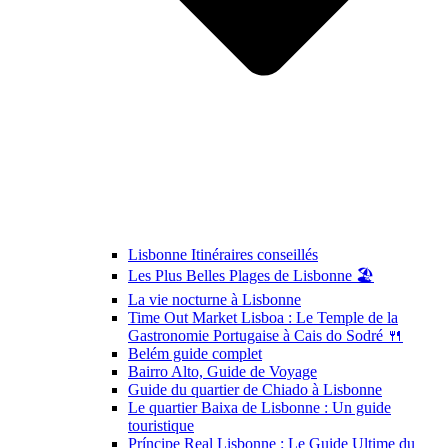
Lisbonne Itinéraires conseillés
Les Plus Belles Plages de Lisbonne 🏖️
La vie nocturne à Lisbonne
Time Out Market Lisboa : Le Temple de la
Gastronomie Portugaise à Cais do Sodré 🍴
Belém guide complet
Bairro Alto, Guide de Voyage
Guide du quartier de Chiado à Lisbonne
Le quartier Baixa de Lisbonne : Un guide
touristique
Príncipe Real Lisbonne : Le Guide Ultime du