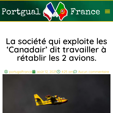
Travail
Nation
Avocat
Vivre
Immobi
Voyag
La société qui exploite les
‘Canadair’ dit travailler à
rétablir les 2 avions.
portugalfrance
août 12, 2025
4:25 am
Aucun commentaire