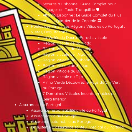
Sécurité à Lisbonne : Guide Complet pour
Voyager en Toute Tranquillité 🛡️
Alfama Lisbonne : Le Guide Complet du Plus
Ancien Quartier de la Capitale 🏛️
Routes des Vins – Les Régions Viticoles du Portugal :
Visites, Dégustations
La Vallée du Douro : Paradis viticole
Région viticole de Bairrada
Région Viticole de l’Alentejo
Région viticole de l’Algarve
Région Viticole de Lisbonne
Région Viticole de Setúbal
Région Viticole du Dão
Région viticole du Tejo
Vinho Verde Découvrez le Pays du Vin Vert
au Portugal
7 Domaines Viticoles Incontournables de
Beira Interior
Assurances au Portugal
Assurance responsabilité civile au Portugal
Assurance vie au Portugal
Assurance automobile au Portugal
Le système d’assurance santé / médical au Portugal