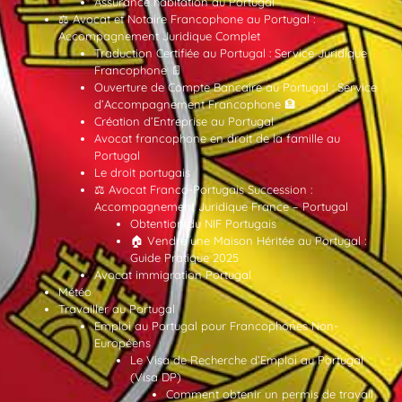
Assurance habitation au Portugal
⚖️ Avocat et Notaire Francophone au Portugal :
Accompagnement Juridique Complet
Traduction Certifiée au Portugal : Service Juridique
Francophone 📄
Ouverture de Compte Bancaire au Portugal : Service
d’Accompagnement Francophone 🏦
Création d’Entreprise au Portugal
Avocat francophone en droit de la famille au
Portugal
Le droit portugais
⚖️ Avocat Franco-Portugais Succession :
Accompagnement Juridique France – Portugal
Obtention du NIF Portugais
🏠 Vendre une Maison Héritée au Portugal :
Guide Pratique 2025
Avocat immigration Portugal
Météo
Travailler au Portugal
Emploi au Portugal pour Francophones Non-
Européens
Le Visa de Recherche d’Emploi au Portugal
(Visa DP)
Comment obtenir un permis de travail