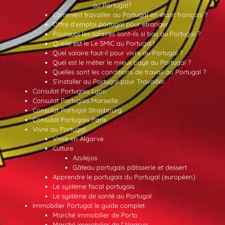
au Portugal?
Comment travailler au Portugal en étant français ?
Offre d’emploi portugal pour etranger
Pourquoi les salaires sont-ils si bas au Portugal ?
Quelle est le Le SMIC au Portugal?
Quel salaire faut-il pour vivre au Portugal ?
Quel est le métier le mieux payé au Portugal ?
Quelles sont les conditions de travail au Portugal ?
S’installer au Portugal pour Travailler
Consulat Portugais Lyon
Consulat Portugais Marseille
Consulat Portugal Strasbourg
Consulat Portugais Paris
Vivre au Portugal
Vivre en Algarve
Culture
Azulejos
Gâteau portugais pâtisserie et dessert
Apprendre le portugais du Portugal (européen)
Le système fiscal portugais
Le système de santé au Portugal
Immobilier Portugal le guide complet
Marché Immobilier de Porto
Marché immobilier de l’Algarve