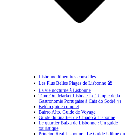
Lisbonne Itinéraires conseillés
Les Plus Belles Plages de Lisbonne 🏖️
La vie nocturne à Lisbonne
Time Out Market Lisboa : Le Temple de la
Gastronomie Portugaise à Cais do Sodré 🍴
Belém guide complet
Bairro Alto, Guide de Voyage
Guide du quartier de Chiado à Lisbonne
Le quartier Baixa de Lisbonne : Un guide
touristique
Príncipe Real Lisbonne : Le Guide Ultime du