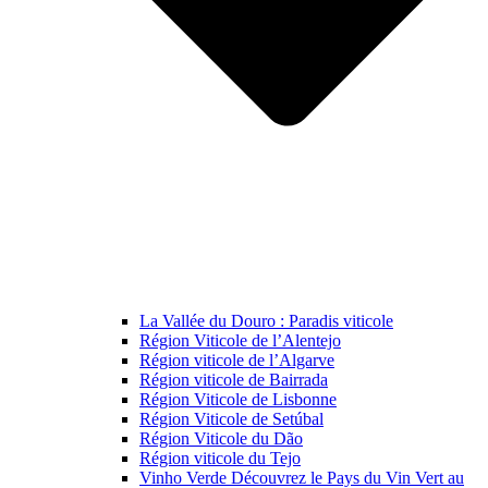
La Vallée du Douro : Paradis viticole
Région Viticole de l’Alentejo
Région viticole de l’Algarve
Région viticole de Bairrada
Région Viticole de Lisbonne
Région Viticole de Setúbal
Région Viticole du Dão
Région viticole du Tejo
Vinho Verde Découvrez le Pays du Vin Vert au