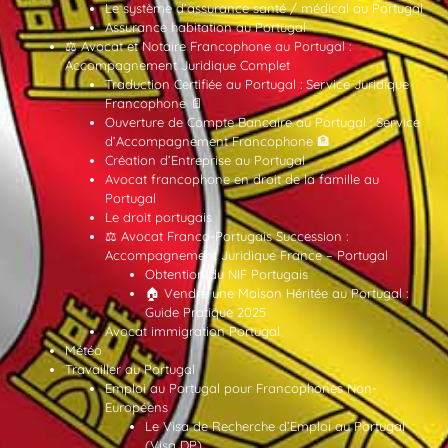
Le système d’assurance santé / médical au Portugal
Assurance habitation au Portugal
⚖️ Avocat et Notaire Francophone au Portugal :
Accompagnement Juridique Complet
Traduction Certifiée au Portugal : Service Juridique
Francophone 📄
Ouverture de Compte Bancaire au Portugal : Service
d’Accompagnement Francophone 🏦
Création d’Entreprise au Portugal
Avocat francophone en droit de la famille au
Portugal
Le droit portugais
⚖️ Avocat Franco-Portugais Succession :
Accompagnement Juridique France – Portugal
Obtention du NIF Portugais
🏠 Vendre une Maison Héritée au Portugal :
Guide Pratique 2025
Avocat immigration Portugal
Météo
Travailler au Portugal
Emploi au Portugal pour Francophones Non-
Européens
Le Visa de Recherche d’Emploi au Portugal
(Visa DP)