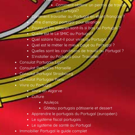
Comment obtenir un permis de travail
au Portugal?
Comment travailler au Portugal en étant français ?
Offre d’emploi portugal pour etranger
Pourquoi les salaires sont-ils si bas au Portugal ?
Quelle est le Le SMIC au Portugal?
Quel salaire faut-il pour vivre au Portugal ?
Quel est le métier le mieux payé au Portugal ?
Quelles sont les conditions de travail au Portugal ?
S’installer au Portugal pour Travailler
Consulat Portugais Lyon
Consulat Portugais Marseille
Consulat Portugal Strasbourg
Consulat Portugais Paris
Vivre au Portugal
Vivre en Algarve
Culture
Azulejos
Gâteau portugais pâtisserie et dessert
Apprendre le portugais du Portugal (européen)
Le système fiscal portugais
Le système de santé au Portugal
Immobilier Portugal le guide complet