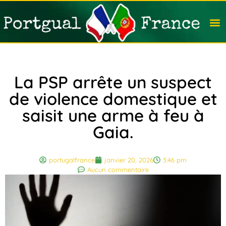
Travail
Nation
Avocat
Vivre
Immobi
Voyag
La PSP arrête un suspect
de violence domestique et
saisit une arme à feu à
Gaia.
portugalfrance
janvier 20, 2026
3:46 pm
Aucun commentaire