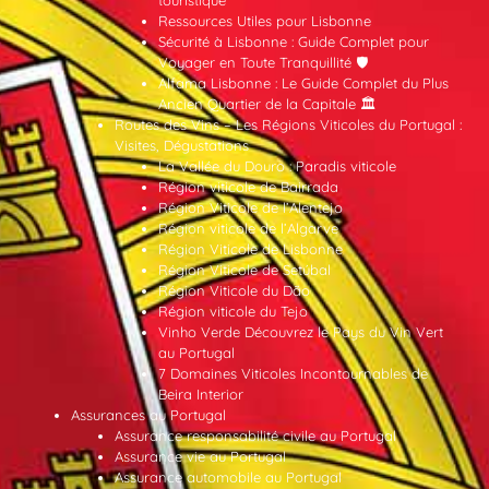
Ressources Utiles pour Lisbonne
Sécurité à Lisbonne : Guide Complet pour
Voyager en Toute Tranquillité 🛡️
Alfama Lisbonne : Le Guide Complet du Plus
Ancien Quartier de la Capitale 🏛️
Routes des Vins – Les Régions Viticoles du Portugal :
Visites, Dégustations
La Vallée du Douro : Paradis viticole
Région viticole de Bairrada
Région Viticole de l’Alentejo
Région viticole de l’Algarve
Région Viticole de Lisbonne
Région Viticole de Setúbal
Région Viticole du Dão
Région viticole du Tejo
Vinho Verde Découvrez le Pays du Vin Vert
au Portugal
7 Domaines Viticoles Incontournables de
Beira Interior
Assurances au Portugal
Assurance responsabilité civile au Portugal
Assurance vie au Portugal
Assurance automobile au Portugal