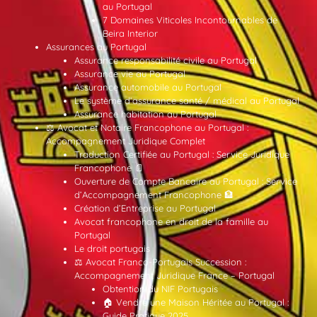
au Portugal
7 Domaines Viticoles Incontournables de
Beira Interior
Assurances au Portugal
Assurance responsabilité civile au Portugal
Assurance vie au Portugal
Assurance automobile au Portugal
Le système d’assurance santé / médical au Portugal
Assurance habitation au Portugal
⚖️ Avocat et Notaire Francophone au Portugal :
Accompagnement Juridique Complet
Traduction Certifiée au Portugal : Service Juridique
Francophone 📄
Ouverture de Compte Bancaire au Portugal : Service
d’Accompagnement Francophone 🏦
Création d’Entreprise au Portugal
Avocat francophone en droit de la famille au
Portugal
Le droit portugais
⚖️ Avocat Franco-Portugais Succession :
Accompagnement Juridique France – Portugal
Obtention du NIF Portugais
🏠 Vendre une Maison Héritée au Portugal :
Guide Pratique 2025