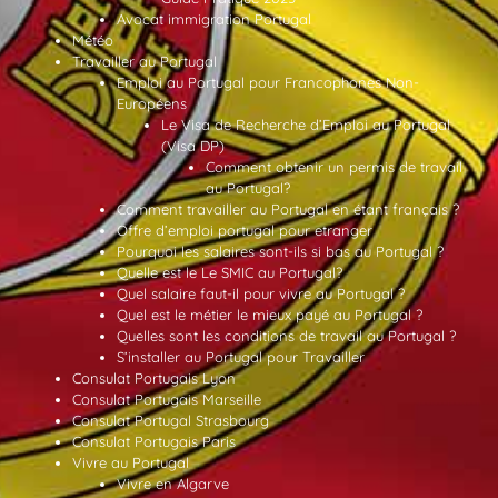
Avocat immigration Portugal
Météo
Travailler au Portugal
Emploi au Portugal pour Francophones Non-
Européens
Le Visa de Recherche d’Emploi au Portugal
(Visa DP)
Comment obtenir un permis de travail
au Portugal?
Comment travailler au Portugal en étant français ?
Offre d’emploi portugal pour etranger
Pourquoi les salaires sont-ils si bas au Portugal ?
Quelle est le Le SMIC au Portugal?
Quel salaire faut-il pour vivre au Portugal ?
Quel est le métier le mieux payé au Portugal ?
Quelles sont les conditions de travail au Portugal ?
S’installer au Portugal pour Travailler
Consulat Portugais Lyon
Consulat Portugais Marseille
Consulat Portugal Strasbourg
Consulat Portugais Paris
Vivre au Portugal
Vivre en Algarve