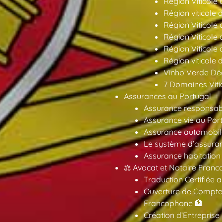
Région Viticole 
Région viticole 
Région Viticole
Région Viticole
Région Viticole
Région viticole 
Vinho Verde Déc
7 Domaines Vitic
Assurances au Portugal
Assurance responsabil
Assurance vie au Por
Assurance automobil
Le système d’assuran
Assurance habitation
⚖️ Avocat et Notaire Fra
Traduction Certifiée 
Ouverture de Compte
Francophone 🏦
Création d’Entreprise