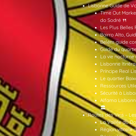
Lisbonne Guide de V
Time Out Market
do Sodré 🍴
Les Plus Belles 
Bairro Alto, Gu
Belém guide co
Guide du quarti
La vie nocturne
Lisbonne Itinéra
Príncipe Real Li
Le quartier Baix
Ressources Util
Sécurité à Lisbo
Alfama Lisbonne
🏛️
Routes des Vins – Les
La Vallée du Dou
Région viticole 