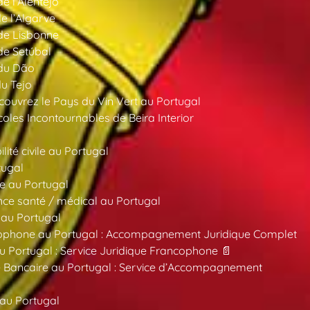
de l’Alentejo
de l’Algarve
 de Lisbonne
 de Setúbal
 du Dão
du Tejo
ouvrez le Pays du Vin Vert au Portugal
oles Incontournables de Beira Interior
ité civile au Portugal
tugal
e au Portugal
ce santé / médical au Portugal
 au Portugal
ncophone au Portugal : Accompagnement Juridique Complet
au Portugal : Service Juridique Francophone 📄
 Bancaire au Portugal : Service d’Accompagnement
 au Portugal