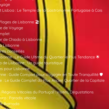
oyage
 Lisboa : Le Temple de la Gastronomie Portugaise à Cais
Plages de Lisbonne 🏖️
ide de Voyage
mplet
er de Chiado à Lisbonne
 à Lisbonne
ires conseillés
sbonne : Le Guide Ultime du Quartier le Plus Tendance 🌟
a de Lisbonne : Un guide touristique
es pour Lisbonne
nne : Guide Complet pour Voyager en Toute Tranquillité 🛡️
 : Le Guide Complet du Plus Ancien Quartier de la Capitale
 Régions Viticoles du Portugal : Visites, Dégustations
ro : Paradis viticole
de Bairrada