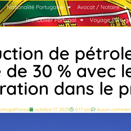
Nationalité Portugaise
Avocat / Notaire
Immobilier Portugal
Voyage Portuga
ction de pétrol
de 30 % avec l
ration dans le p
ortugalfrance
octobre 17, 2025
6:17 am
Aucun comment