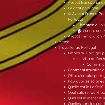
Avocat francophone en
Le droit portugais
⚖️ Avocat Franco-Por
Portugal
Obtention du NI
🏠 Vendre une M
Avocat immigration P
Météo
Travailler au Portugal
Emploi au Portugal 
Le Visa de Rech
Comment ob
Comment travailler au
Offre d’emploi portu
Pourquoi les salaires 
Quelle est le Le SMIC
Quel salaire faut-il p
Quel est le métier le
Quelles sont les condi