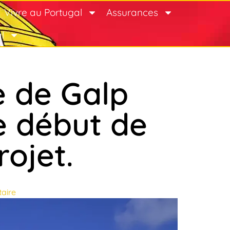
Vivre au Portugal
Assurances
l
e de Galp
e début de
rojet.
aire