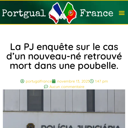
Travail
Nation
Avocat
Vivre
Immobi
Voyag
La PJ enquête sur le cas
d’un nouveau-né retrouvé
mort dans une poubelle.
portugalfrance
novembre 13, 2025
1:47 pm
Aucun commentaire