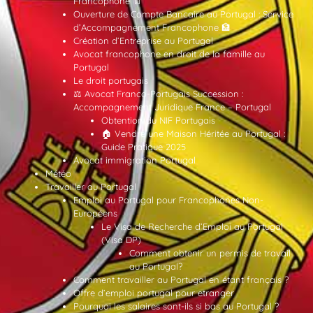
Francophone 📄
Ouverture de Compte Bancaire au Portugal : Service
d’Accompagnement Francophone 🏦
Création d’Entreprise au Portugal
Avocat francophone en droit de la famille au
Portugal
Le droit portugais
⚖️ Avocat Franco-Portugais Succession :
Accompagnement Juridique France – Portugal
Obtention du NIF Portugais
🏠 Vendre une Maison Héritée au Portugal :
Guide Pratique 2025
Avocat immigration Portugal
Météo
Travailler au Portugal
Emploi au Portugal pour Francophones Non-
Européens
Le Visa de Recherche d’Emploi au Portugal
(Visa DP)
Comment obtenir un permis de travail
au Portugal?
Comment travailler au Portugal en étant français ?
Offre d’emploi portugal pour etranger
Pourquoi les salaires sont-ils si bas au Portugal ?