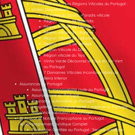
Routes des Vins – Les Régions Viticoles du Portugal :
Visites, Dégustations
La Vallée du Douro : Paradis viticole
Région viticole de Bairrada
Région Viticole de l’Alentejo
Région viticole de l’Algarve
Région Viticole de Lisbonne
Région Viticole de Setúbal
Région Viticole du Dão
Région viticole du Tejo
Vinho Verde Découvrez le Pays du Vin Vert
au Portugal
7 Domaines Viticoles Incontournables de
Beira Interior
Assurances au Portugal
Assurance responsabilité civile au Portugal
Assurance vie au Portugal
Assurance automobile au Portugal
Le système d’assurance santé / médical au Portugal
Assurance habitation au Portugal
⚖️ Avocat et Notaire Francophone au Portugal :
Accompagnement Juridique Complet
Traduction Certifiée au Portugal : Service Juridique