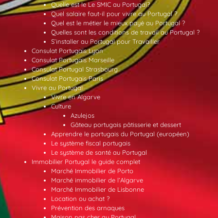
Quelle est le Le SMIC au Portugal?
Quel salaire faut-il pour vivre au Portugal ?
Quel est le métier le mieux payé au Portugal ?
Quelles sont les conditions de travail au Portugal ?
S’installer au Portugal pour Travailler
Consulat Portugais Lyon
Consulat Portugais Marseille
Consulat Portugal Strasbourg
Consulat Portugais Paris
Vivre au Portugal
Vivre en Algarve
Culture
Azulejos
Gâteau portugais pâtisserie et dessert
Apprendre le portugais du Portugal (européen)
Le système fiscal portugais
Le système de santé au Portugal
Immobilier Portugal le guide complet
Marché Immobilier de Porto
Marché immobilier de l’Algarve
Marché Immobilier de Lisbonne
Location ou achat ?
Prévention des arnaques
Maison pas cher au Portugal