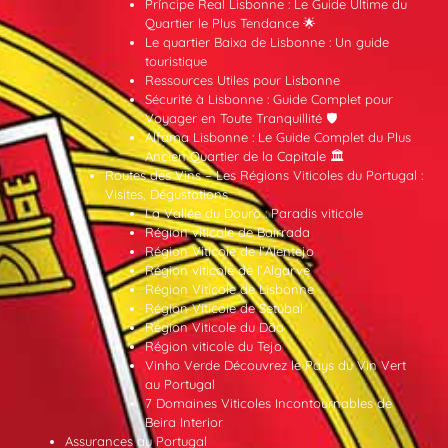
Príncipe Real Lisbonne : Le Guide Ultime du
Quartier le Plus Tendance 🌟
Le quartier Baixa de Lisbonne : Un guide
touristique
Ressources Utiles pour Lisbonne
Sécurité à Lisbonne : Guide Complet pour
Voyager en Toute Tranquillité 🛡️
Alfama Lisbonne : Le Guide Complet du Plus
Ancien Quartier de la Capitale 🏛️
Routes des Vins – Les Régions Viticoles du Portugal :
Visites, Dégustations
La Vallée du Douro : Paradis viticole
Région viticole de Bairrada
Région Viticole de l’Alentejo
Région viticole de l’Algarve
Région Viticole de Lisbonne
Région Viticole de Setúbal
Région Viticole du Dão
Région viticole du Tejo
Vinho Verde Découvrez le Pays du Vin Vert
au Portugal
7 Domaines Viticoles Incontournables de
Beira Interior
Assurances au Portugal