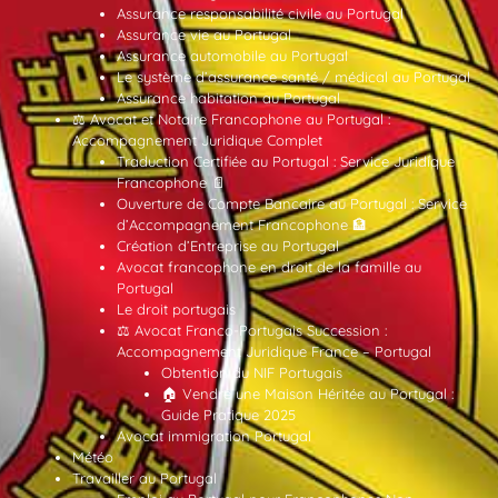
Assurance responsabilité civile au Portugal
Assurance vie au Portugal
Assurance automobile au Portugal
Le système d’assurance santé / médical au Portugal
Assurance habitation au Portugal
⚖️ Avocat et Notaire Francophone au Portugal :
Accompagnement Juridique Complet
Traduction Certifiée au Portugal : Service Juridique
Francophone 📄
Ouverture de Compte Bancaire au Portugal : Service
d’Accompagnement Francophone 🏦
Création d’Entreprise au Portugal
Avocat francophone en droit de la famille au
Portugal
Le droit portugais
⚖️ Avocat Franco-Portugais Succession :
Accompagnement Juridique France – Portugal
Obtention du NIF Portugais
🏠 Vendre une Maison Héritée au Portugal :
Guide Pratique 2025
Avocat immigration Portugal
Météo
Travailler au Portugal