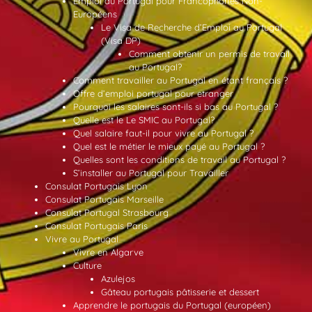
Emploi au Portugal pour Francophones Non-
Européens
Le Visa de Recherche d’Emploi au Portugal
(Visa DP)
Comment obtenir un permis de travail
au Portugal?
Comment travailler au Portugal en étant français ?
Offre d’emploi portugal pour etranger
Pourquoi les salaires sont-ils si bas au Portugal ?
Quelle est le Le SMIC au Portugal?
Quel salaire faut-il pour vivre au Portugal ?
Quel est le métier le mieux payé au Portugal ?
Quelles sont les conditions de travail au Portugal ?
S’installer au Portugal pour Travailler
Consulat Portugais Lyon
Consulat Portugais Marseille
Consulat Portugal Strasbourg
Consulat Portugais Paris
Vivre au Portugal
Vivre en Algarve
Culture
Azulejos
Gâteau portugais pâtisserie et dessert
Apprendre le portugais du Portugal (européen)