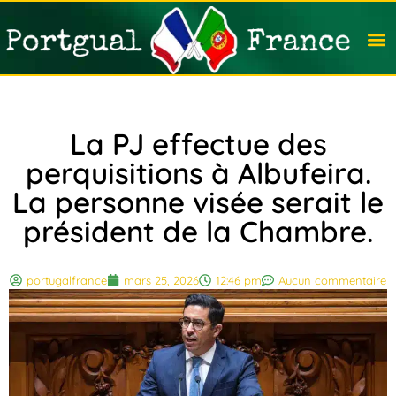
Travail
Nation
Avocat
Vivre
Immobi
Voyag
La PJ effectue des
perquisitions à Albufeira.
La personne visée serait le
président de la Chambre.
portugalfrance
mars 25, 2026
12:46 pm
Aucun commentaire