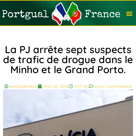
Travail
Nation
Avocat
Vivre
Immobi
Voyag
La PJ arrête sept suspects
de trafic de drogue dans le
Minho et le Grand Porto.
portugalfrance
mars 27, 2026
6:57 am
Aucun commentaire