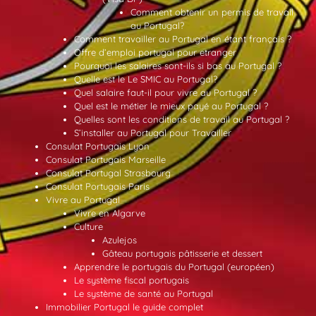
Comment obtenir un permis de travail
au Portugal?
Comment travailler au Portugal en étant français ?
Offre d’emploi portugal pour etranger
Pourquoi les salaires sont-ils si bas au Portugal ?
Quelle est le Le SMIC au Portugal?
Quel salaire faut-il pour vivre au Portugal ?
Quel est le métier le mieux payé au Portugal ?
Quelles sont les conditions de travail au Portugal ?
S’installer au Portugal pour Travailler
Consulat Portugais Lyon
Consulat Portugais Marseille
Consulat Portugal Strasbourg
Consulat Portugais Paris
Vivre au Portugal
Vivre en Algarve
Culture
Azulejos
Gâteau portugais pâtisserie et dessert
Apprendre le portugais du Portugal (européen)
Le système fiscal portugais
Le système de santé au Portugal
Immobilier Portugal le guide complet