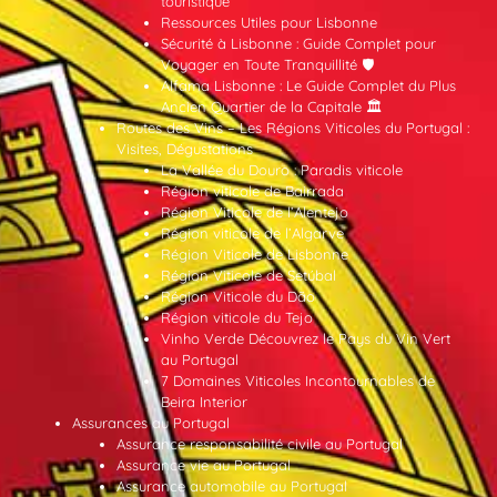
touristique
Ressources Utiles pour Lisbonne
Sécurité à Lisbonne : Guide Complet pour
Voyager en Toute Tranquillité 🛡️
Alfama Lisbonne : Le Guide Complet du Plus
Ancien Quartier de la Capitale 🏛️
Routes des Vins – Les Régions Viticoles du Portugal :
Visites, Dégustations
La Vallée du Douro : Paradis viticole
Région viticole de Bairrada
Région Viticole de l’Alentejo
Région viticole de l’Algarve
Région Viticole de Lisbonne
Région Viticole de Setúbal
Région Viticole du Dão
Région viticole du Tejo
Vinho Verde Découvrez le Pays du Vin Vert
au Portugal
7 Domaines Viticoles Incontournables de
Beira Interior
Assurances au Portugal
Assurance responsabilité civile au Portugal
Assurance vie au Portugal
Assurance automobile au Portugal