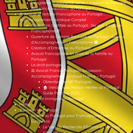
Le système d’assurance santé / médical au Portugal
Assurance habitation au Portugal
⚖️ Avocat et Notaire Francophone au Portugal :
Accompagnement Juridique Complet
Traduction Certifiée au Portugal : Service Juridique
Francophone 📄
Ouverture de Compte Bancaire au Portugal : Service
d’Accompagnement Francophone 🏦
Création d’Entreprise au Portugal
Avocat francophone en droit de la famille au
Portugal
Le droit portugais
⚖️ Avocat Franco-Portugais Succession :
Accompagnement Juridique France – Portugal
Obtention du NIF Portugais
🏠 Vendre une Maison Héritée au Portugal :
Guide Pratique 2025
Avocat immigration Portugal
Météo
Travailler au Portugal
Emploi au Portugal pour Francophones Non-
Européens
Le Visa de Recherche d’Emploi au Portugal
(Visa DP)