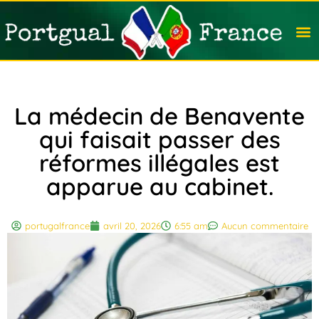
Travail
Nation
Avocat
Vivre
Immobi
Voyag
La médecin de Benavente
qui faisait passer des
réformes illégales est
apparue au cabinet.
portugalfrance
avril 20, 2026
6:55 am
Aucun commentaire