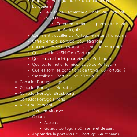
Emploi au Portugal pour Francophones Non-
Européens
Le Visa de Recherche d’Emploi au Portugal
(Visa DP)
Comment obtenir un permis de travail
au Portugal?
Comment travailler au Portugal en étant français ?
Offre d’emploi portugal pour etranger
Pourquoi les salaires sont-ils si bas au Portugal ?
Quelle est le Le SMIC au Portugal?
Quel salaire faut-il pour vivre au Portugal ?
Quel est le métier le mieux payé au Portugal ?
Quelles sont les conditions de travail au Portugal ?
S’installer au Portugal pour Travailler
Consulat Portugais Lyon
Consulat Portugais Marseille
Consulat Portugal Strasbourg
Consulat Portugais Paris
Vivre au Portugal
Vivre en Algarve
Culture
Azulejos
Gâteau portugais pâtisserie et dessert
Apprendre le portugais du Portugal (européen)