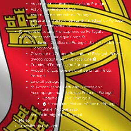
Assurance responsabilité civile au Portugal
Assurance vie au Portugal
Assurance automobile au Portugal
Le système d’assurance santé / médical au Portugal
Assurance habitation au Portugal
⚖️ Avocat et Notaire Francophone au Portugal :
Accompagnement Juridique Complet
Traduction Certifiée au Portugal : Service Juridique
Francophone 📄
Ouverture de Compte Bancaire au Portugal : Service
d’Accompagnement Francophone 🏦
Création d’Entreprise au Portugal
Avocat francophone en droit de la famille au
Portugal
Le droit portugais
⚖️ Avocat Franco-Portugais Succession :
Accompagnement Juridique France – Portugal
Obtention du NIF Portugais
🏠 Vendre une Maison Héritée au Portugal :
Guide Pratique 2025
Avocat immigration Portugal
Météo
Travailler au Portugal