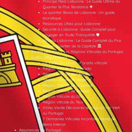
Príncipe Real Lisbonne : Le Guide Ultime du
Quartier le Plus Tendance 🌟
Le quartier Baixa de Lisbonne : Un guide
touristique
Ressources Utiles pour Lisbonne
Sécurité à Lisbonne : Guide Complet pour
Voyager en Toute Tranquillité 🛡️
Alfama Lisbonne : Le Guide Complet du Plus
Ancien Quartier de la Capitale 🏛️
Routes des Vins – Les Régions Viticoles du Portugal :
Visites, Dégustations
La Vallée du Douro : Paradis viticole
Région viticole de Bairrada
Région Viticole de l’Alentejo
Région viticole de l’Algarve
Région Viticole de Lisbonne
Région Viticole de Setúbal
Région Viticole du Dão
Région viticole du Tejo
Vinho Verde Découvrez le Pays du Vin Vert
au Portugal
7 Domaines Viticoles Incontournables de
Beira Interior
Assurances au Portugal