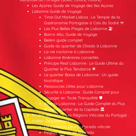
Les Açores: Guide de Voyage des îles Açores
Lisbonne Guide de Voyage
Time Out Market Lisboa : Le Temple de la
Gastronomie Portugaise à Cais do Sodré 🍴
Les Plus Belles Plages de Lisbonne 🏖️
Bairro Alto, Guide de Voyage
Belém guide complet
Guide du quartier de Chiado à Lisbonne
La vie nocturne à Lisbonne
Lisbonne Itinéraires conseillés
Príncipe Real Lisbonne : Le Guide Ultime du
Quartier le Plus Tendance 🌟
Le quartier Baixa de Lisbonne : Un guide
touristique
Ressources Utiles pour Lisbonne
Sécurité à Lisbonne : Guide Complet pour
Voyager en Toute Tranquillité 🛡️
Alfama Lisbonne : Le Guide Complet du Plus
Ancien Quartier de la Capitale 🏛️
Routes des Vins – Les Régions Viticoles du Portugal :
Visites, Dégustations
La Vallée du Douro : Paradis viticole
Région viticole de Bairrada