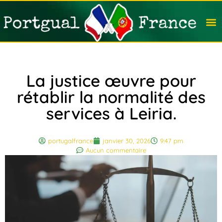
Travail
Nation
Avocat
Vivre
Immobi
Voyag
La justice œuvre pour
rétablir la normalité des
services à Leiria.
portugalfrance
janvier 30, 2026
9:47 pm
Aucun commentaire