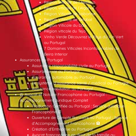
Région Viticole de l’Alentejo
Région viticole de l’Algarve
Région Viticole de Lisbonne
Région Viticole de Setúbal
Région Viticole du Dão
Région viticole du Tejo
Vinho Verde Découvrez le Pays du Vin Vert
au Portugal
7 Domaines Viticoles Incontournables de
Beira Interior
Assurances au Portugal
Assurance responsabilité civile au Portugal
Assurance vie au Portugal
Assurance automobile au Portugal
Le système d’assurance santé / médical au Portugal
Assurance habitation au Portugal
⚖️ Avocat et Notaire Francophone au Portugal :
Accompagnement Juridique Complet
Traduction Certifiée au Portugal : Service Juridique
Francophone 📄
Ouverture de Compte Bancaire au Portugal : Service
d’Accompagnement Francophone 🏦
Création d’Entreprise au Portugal
Avocat francophone en droit de la famille au