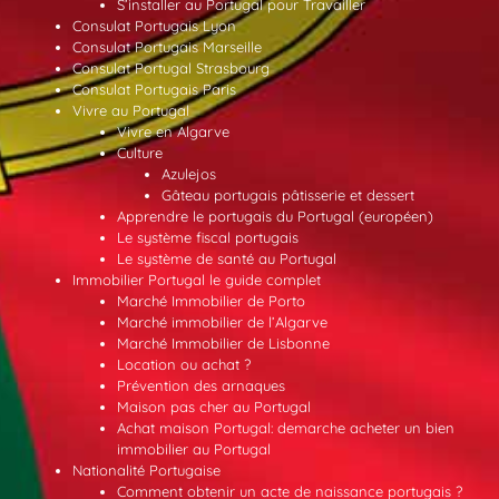
S’installer au Portugal pour Travailler
Consulat Portugais Lyon
Consulat Portugais Marseille
Consulat Portugal Strasbourg
Consulat Portugais Paris
Vivre au Portugal
Vivre en Algarve
Culture
Azulejos
Gâteau portugais pâtisserie et dessert
Apprendre le portugais du Portugal (européen)
Le système fiscal portugais
Le système de santé au Portugal
Immobilier Portugal le guide complet
Marché Immobilier de Porto
Marché immobilier de l’Algarve
Marché Immobilier de Lisbonne
Location ou achat ?
Prévention des arnaques
Maison pas cher au Portugal
Achat maison Portugal: demarche acheter un bien
immobilier au Portugal
Nationalité Portugaise
Comment obtenir un acte de naissance portugais ?