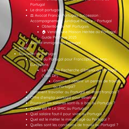
Portugal
Le droit portugais
⚖️ Avocat Franco-Portugais Succession :
Accompagnement Juridique France – Portugal
Obtention du NIF Portugais
🏠 Vendre une Maison Héritée au Portugal :
Guide Pratique 2025
Avocat immigration Portugal
Météo
Travailler au Portugal
Emploi au Portugal pour Francophones Non-
Européens
Le Visa de Recherche d’Emploi au Portugal
(Visa DP)
Comment obtenir un permis de travail
au Portugal?
Comment travailler au Portugal en étant français ?
Offre d’emploi portugal pour etranger
Pourquoi les salaires sont-ils si bas au Portugal ?
Quelle est le Le SMIC au Portugal?
Quel salaire faut-il pour vivre au Portugal ?
Quel est le métier le mieux payé au Portugal ?
Quelles sont les conditions de travail au Portugal ?