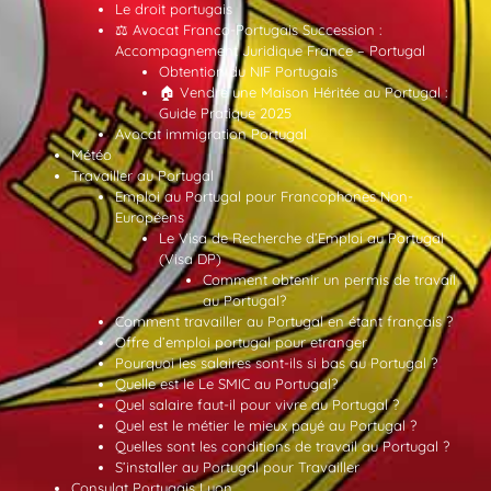
Le droit portugais
⚖️ Avocat Franco-Portugais Succession :
Accompagnement Juridique France – Portugal
Obtention du NIF Portugais
🏠 Vendre une Maison Héritée au Portugal :
Guide Pratique 2025
Avocat immigration Portugal
Météo
Travailler au Portugal
Emploi au Portugal pour Francophones Non-
Européens
Le Visa de Recherche d’Emploi au Portugal
(Visa DP)
Comment obtenir un permis de travail
au Portugal?
Comment travailler au Portugal en étant français ?
Offre d’emploi portugal pour etranger
Pourquoi les salaires sont-ils si bas au Portugal ?
Quelle est le Le SMIC au Portugal?
Quel salaire faut-il pour vivre au Portugal ?
Quel est le métier le mieux payé au Portugal ?
Quelles sont les conditions de travail au Portugal ?
S’installer au Portugal pour Travailler
Consulat Portugais Lyon