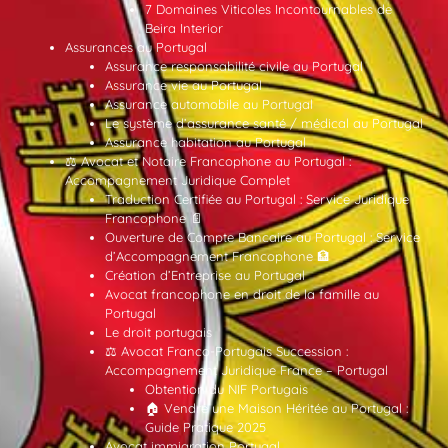
7 Domaines Viticoles Incontournables de
Beira Interior
Assurances au Portugal
Assurance responsabilité civile au Portugal
Assurance vie au Portugal
Assurance automobile au Portugal
Le système d’assurance santé / médical au Portugal
Assurance habitation au Portugal
⚖️ Avocat et Notaire Francophone au Portugal :
Accompagnement Juridique Complet
Traduction Certifiée au Portugal : Service Juridique
Francophone 📄
Ouverture de Compte Bancaire au Portugal : Service
d’Accompagnement Francophone 🏦
Création d’Entreprise au Portugal
Avocat francophone en droit de la famille au
Portugal
Le droit portugais
⚖️ Avocat Franco-Portugais Succession :
Accompagnement Juridique France – Portugal
Obtention du NIF Portugais
🏠 Vendre une Maison Héritée au Portugal :
Guide Pratique 2025
Avocat immigration Portugal