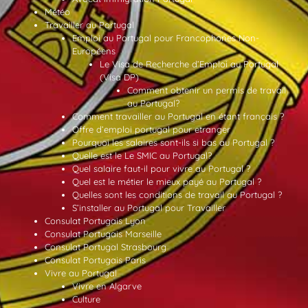
Météo
Travailler au Portugal
Emploi au Portugal pour Francophones Non-
Européens
Le Visa de Recherche d’Emploi au Portugal
(Visa DP)
Comment obtenir un permis de travail
au Portugal?
Comment travailler au Portugal en étant français ?
Offre d’emploi portugal pour etranger
Pourquoi les salaires sont-ils si bas au Portugal ?
Quelle est le Le SMIC au Portugal?
Quel salaire faut-il pour vivre au Portugal ?
Quel est le métier le mieux payé au Portugal ?
Quelles sont les conditions de travail au Portugal ?
S’installer au Portugal pour Travailler
Consulat Portugais Lyon
Consulat Portugais Marseille
Consulat Portugal Strasbourg
Consulat Portugais Paris
Vivre au Portugal
Vivre en Algarve
Culture