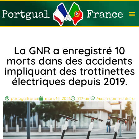
Travail
Nation
Avocat
Vivre
Immobi
Voyag
La GNR a enregistré 10
morts dans des accidents
impliquant des trottinettes
électriques depuis 2019.
portugalfrance
mars 15, 2026
5:17 am
Aucun commentaire