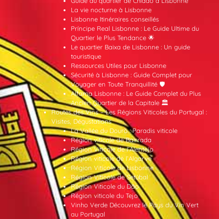
Guide du quartier de Chiado à Lisbonne
La vie nocturne à Lisbonne
Lisbonne Itinéraires conseillés
Príncipe Real Lisbonne : Le Guide Ultime du
Quartier le Plus Tendance 🌟
Le quartier Baixa de Lisbonne : Un guide
touristique
Ressources Utiles pour Lisbonne
Sécurité à Lisbonne : Guide Complet pour
Voyager en Toute Tranquillité 🛡️
Alfama Lisbonne : Le Guide Complet du Plus
Ancien Quartier de la Capitale 🏛️
Routes des Vins – Les Régions Viticoles du Portugal :
Visites, Dégustations
La Vallée du Douro : Paradis viticole
Région viticole de Bairrada
Région Viticole de l’Alentejo
Région viticole de l’Algarve
Région Viticole de Lisbonne
Région Viticole de Setúbal
Région Viticole du Dão
Région viticole du Tejo
Vinho Verde Découvrez le Pays du Vin Vert
au Portugal