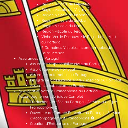
Région Viticole de l’Alentejo
Région viticole de l’Algarve
Région Viticole de Lisbonne
Région Viticole de Setúbal
Région Viticole du Dão
Région viticole du Tejo
Vinho Verde Découvrez le Pays du Vin Vert
au Portugal
7 Domaines Viticoles Incontournables de
Beira Interior
Assurances au Portugal
Assurance responsabilité civile au Portugal
Assurance vie au Portugal
Assurance automobile au Portugal
Le système d’assurance santé / médical au Portugal
Assurance habitation au Portugal
⚖️ Avocat et Notaire Francophone au Portugal :
Accompagnement Juridique Complet
Traduction Certifiée au Portugal : Service Juridique
Francophone 📄
Ouverture de Compte Bancaire au Portugal : Service
d’Accompagnement Francophone 🏦
Création d’Entreprise au Portugal