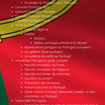
S’installer au Portugal pour Travailler
Consulat Portugais Lyon
Consulat Portugais Marseille
Consulat Portugal Strasbourg
Consulat Portugais Paris
Vivre au Portugal
Vivre en Algarve
Culture
Azulejos
Gâteau portugais pâtisserie et dessert
Apprendre le portugais du Portugal (européen)
Le système fiscal portugais
Le système de santé au Portugal
Immobilier Portugal le guide complet
Marché Immobilier de Porto
Marché immobilier de l’Algarve
Marché Immobilier de Lisbonne
Location ou achat ?
Prévention des arnaques
Maison pas cher au Portugal
Achat maison Portugal: demarche acheter un bien
immobilier au Portugal
Nationalité Portugaise
Comment obtenir un acte de naissance portugais ?