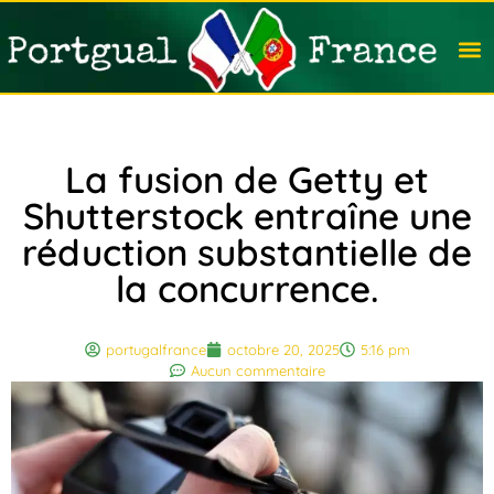
Travail
Nation
Avocat
Vivre
Immobi
Voyag
La fusion de Getty et
Shutterstock entraîne une
réduction substantielle de
la concurrence.
portugalfrance
octobre 20, 2025
5:16 pm
Aucun commentaire