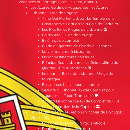
vacances au Portugal (soleil, culture, nature)
Les Açores: Guide de Voyage des îles Açores
Lisbonne Guide de Voyage
Time Out Market Lisboa : Le Temple de la
Gastronomie Portugaise à Cais do Sodré 🍴
Les Plus Belles Plages de Lisbonne 🏖️
Bairro Alto, Guide de Voyage
Belém guide complet
Guide du quartier de Chiado à Lisbonne
La vie nocturne à Lisbonne
Lisbonne Itinéraires conseillés
Príncipe Real Lisbonne : Le Guide Ultime du
Quartier le Plus Tendance 🌟
Le quartier Baixa de Lisbonne : Un guide
touristique
Ressources Utiles pour Lisbonne
Sécurité à Lisbonne : Guide Complet pour
Voyager en Toute Tranquillité 🛡️
Alfama Lisbonne : Le Guide Complet du Plus
Ancien Quartier de la Capitale 🏛️
Routes des Vins – Les Régions Viticoles du Portugal :
Visites, Dégustations
La Vallée du Douro : Paradis viticole
Région viticole de Bairrada