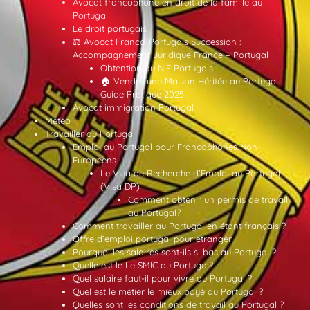
Avocat francophone en droit de la famille au
Portugal
Le droit portugais
⚖️ Avocat Franco-Portugais Succession :
Accompagnement Juridique France – Portugal
Obtention du NIF Portugais
🏠 Vendre une Maison Héritée au Portugal :
Guide Pratique 2025
Avocat immigration Portugal
Météo
Travailler au Portugal
Emploi au Portugal pour Francophones Non-
Européens
Le Visa de Recherche d’Emploi au Portugal
(Visa DP)
Comment obtenir un permis de travail
au Portugal?
Comment travailler au Portugal en étant français ?
Offre d’emploi portugal pour etranger
Pourquoi les salaires sont-ils si bas au Portugal ?
Quelle est le Le SMIC au Portugal?
Quel salaire faut-il pour vivre au Portugal ?
Quel est le métier le mieux payé au Portugal ?
Quelles sont les conditions de travail au Portugal ?