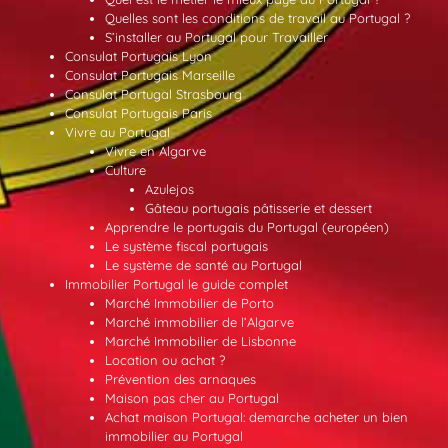
Quelles sont les conditions de travail au Portugal ?
S’installer au Portugal pour Travailler
Consulat Portugais Lyon
Consulat Portugais Marseille
Consulat Portugal Strasbourg
Consulat Portugais Paris
Vivre au Portugal
Vivre en Algarve
Culture
Azulejos
Gâteau portugais pâtisserie et dessert
Apprendre le portugais du Portugal (européen)
Le système fiscal portugais
Le système de santé au Portugal
Immobilier Portugal le guide complet
Marché Immobilier de Porto
Marché immobilier de l’Algarve
Marché Immobilier de Lisbonne
Location ou achat ?
Prévention des arnaques
Maison pas cher au Portugal
Achat maison Portugal: demarche acheter un bien
immobilier au Portugal