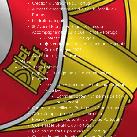
Création d’Entreprise au Portugal
Avocat francophone en droit de la famille au
Portugal
Le droit portugais
⚖️ Avocat Franco-Portugais Succession :
Accompagnement Juridique France – Portugal
Obtention du NIF Portugais
🏠 Vendre une Maison Héritée au Portugal :
Guide Pratique 2025
Avocat immigration Portugal
Météo
Travailler au Portugal
Emploi au Portugal pour Francophones Non-
Européens
Le Visa de Recherche d’Emploi au Portugal
(Visa DP)
Comment obtenir un permis de travail
au Portugal?
Comment travailler au Portugal en étant français ?
Offre d’emploi portugal pour etranger
Pourquoi les salaires sont-ils si bas au Portugal ?
Quelle est le Le SMIC au Portugal?
Quel salaire faut-il pour vivre au Portugal ?
Quel est le métier le mieux payé au Portugal ?