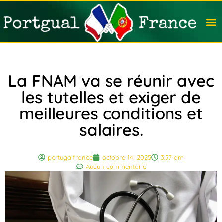
Travail
Nation
Avocat
Vivre
Immobi
Voyag
La FNAM va se réunir avec
les tutelles et exiger de
meilleures conditions et
salaires.
portugalfrance
octobre 14, 2025
3:57 am
Aucun commentaire