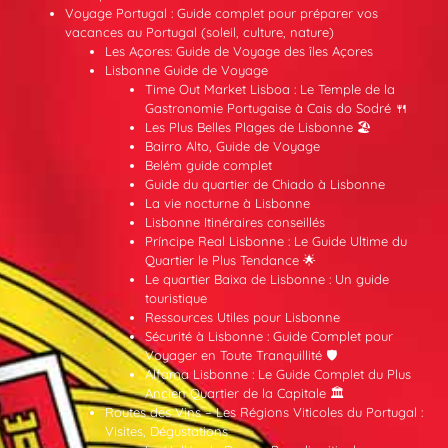
Voyage Portugal : Guide complet pour préparer vos
vacances au Portugal (soleil, culture, nature)
Les Açores: Guide de Voyage des îles Açores
Lisbonne Guide de Voyage
Time Out Market Lisboa : Le Temple de la
Gastronomie Portugaise à Cais do Sodré 🍴
Les Plus Belles Plages de Lisbonne 🏖️
Bairro Alto, Guide de Voyage
Belém guide complet
Guide du quartier de Chiado à Lisbonne
La vie nocturne à Lisbonne
Lisbonne Itinéraires conseillés
Príncipe Real Lisbonne : Le Guide Ultime du
Quartier le Plus Tendance 🌟
Le quartier Baixa de Lisbonne : Un guide
touristique
Ressources Utiles pour Lisbonne
Sécurité à Lisbonne : Guide Complet pour
Voyager en Toute Tranquillité 🛡️
Alfama Lisbonne : Le Guide Complet du Plus
Ancien Quartier de la Capitale 🏛️
Routes des Vins – Les Régions Viticoles du Portugal :
Visites, Dégustations