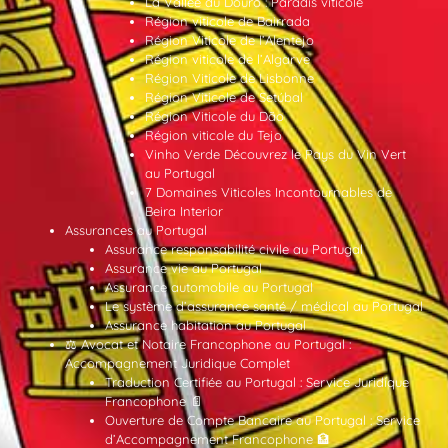
La Vallée du Douro : Paradis viticole
Région viticole de Bairrada
Région Viticole de l’Alentejo
Région viticole de l’Algarve
Région Viticole de Lisbonne
Région Viticole de Setúbal
Région Viticole du Dão
Région viticole du Tejo
Vinho Verde Découvrez le Pays du Vin Vert
au Portugal
7 Domaines Viticoles Incontournables de
Beira Interior
Assurances au Portugal
Assurance responsabilité civile au Portugal
Assurance vie au Portugal
Assurance automobile au Portugal
Le système d’assurance santé / médical au Portugal
Assurance habitation au Portugal
⚖️ Avocat et Notaire Francophone au Portugal :
Accompagnement Juridique Complet
Traduction Certifiée au Portugal : Service Juridique
Francophone 📄
Ouverture de Compte Bancaire au Portugal : Service
d’Accompagnement Francophone 🏦