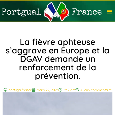
Travail
Nation
Avocat
Vivre
Immobi
Voyag
La fièvre aphteuse
s’aggrave en Europe et la
DGAV demande un
renforcement de la
prévention.
portugalfrance
mars 22, 2026
5:32 am
Aucun commentaire