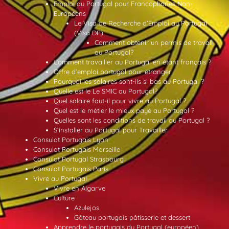
Emploi au Portugal pour Francophones Non-
Européens
Le Visa de Recherche d’Emploi au Portugal
(Visa DP)
Comment obtenir un permis de travail
au Portugal?
Comment travailler au Portugal en étant français ?
Offre d’emploi portugal pour etranger
Pourquoi les salaires sont-ils si bas au Portugal ?
Quelle est le Le SMIC au Portugal?
Quel salaire faut-il pour vivre au Portugal ?
Quel est le métier le mieux payé au Portugal ?
Quelles sont les conditions de travail au Portugal ?
S’installer au Portugal pour Travailler
Consulat Portugais Lyon
Consulat Portugais Marseille
Consulat Portugal Strasbourg
Consulat Portugais Paris
Vivre au Portugal
Vivre en Algarve
Culture
Azulejos
Gâteau portugais pâtisserie et dessert
Apprendre le portugais du Portugal (européen)