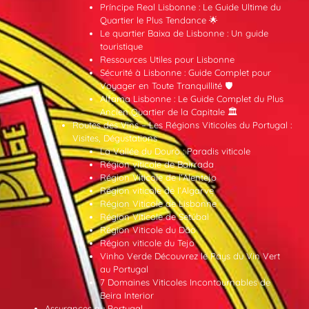
Príncipe Real Lisbonne : Le Guide Ultime du
Quartier le Plus Tendance 🌟
Le quartier Baixa de Lisbonne : Un guide
touristique
Ressources Utiles pour Lisbonne
Sécurité à Lisbonne : Guide Complet pour
Voyager en Toute Tranquillité 🛡️
Alfama Lisbonne : Le Guide Complet du Plus
Ancien Quartier de la Capitale 🏛️
Routes des Vins – Les Régions Viticoles du Portugal :
Visites, Dégustations
La Vallée du Douro : Paradis viticole
Région viticole de Bairrada
Région Viticole de l’Alentejo
Région viticole de l’Algarve
Région Viticole de Lisbonne
Région Viticole de Setúbal
Région Viticole du Dão
Région viticole du Tejo
Vinho Verde Découvrez le Pays du Vin Vert
au Portugal
7 Domaines Viticoles Incontournables de
Beira Interior
Assurances au Portugal