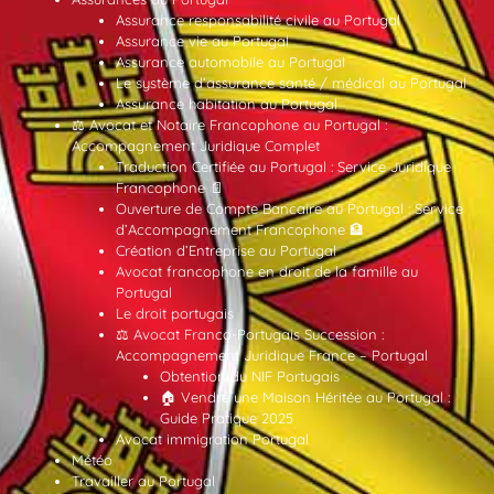
Assurance responsabilité civile au Portugal
Assurance vie au Portugal
Assurance automobile au Portugal
Le système d’assurance santé / médical au Portugal
Assurance habitation au Portugal
⚖️ Avocat et Notaire Francophone au Portugal :
Accompagnement Juridique Complet
Traduction Certifiée au Portugal : Service Juridique
Francophone 📄
Ouverture de Compte Bancaire au Portugal : Service
d’Accompagnement Francophone 🏦
Création d’Entreprise au Portugal
Avocat francophone en droit de la famille au
Portugal
Le droit portugais
⚖️ Avocat Franco-Portugais Succession :
Accompagnement Juridique France – Portugal
Obtention du NIF Portugais
🏠 Vendre une Maison Héritée au Portugal :
Guide Pratique 2025
Avocat immigration Portugal
Météo
Travailler au Portugal