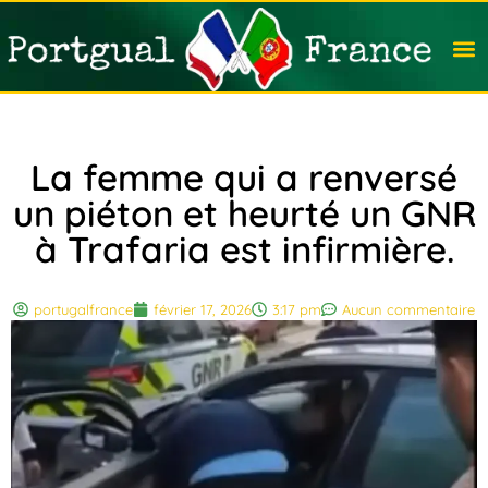
Travail
Nation
Avocat
Vivre
Immobi
Voyag
La femme qui a renversé
un piéton et heurté un GNR
à Trafaria est infirmière.
portugalfrance
février 17, 2026
3:17 pm
Aucun commentaire