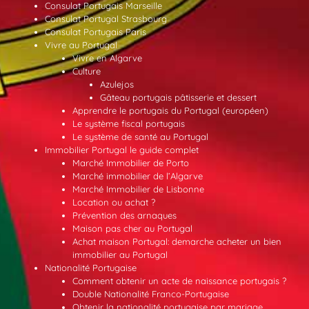
Consulat Portugais Marseille
Consulat Portugal Strasbourg
Consulat Portugais Paris
Vivre au Portugal
Vivre en Algarve
Culture
Azulejos
Gâteau portugais pâtisserie et dessert
Apprendre le portugais du Portugal (européen)
Le système fiscal portugais
Le système de santé au Portugal
Immobilier Portugal le guide complet
Marché Immobilier de Porto
Marché immobilier de l’Algarve
Marché Immobilier de Lisbonne
Location ou achat ?
Prévention des arnaques
Maison pas cher au Portugal
Achat maison Portugal: demarche acheter un bien
immobilier au Portugal
Nationalité Portugaise
Comment obtenir un acte de naissance portugais ?
Double Nationalité Franco-Portugaise
Obtenir la nationalité portugaise par mariage