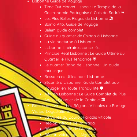
Lisbonne Guide de Voyage
Time Out Market Lisboa : Le Temple de la
Gastronomie Portugaise à Cais do Sodré 🍴
Les Plus Belles Plages de Lisbonne 🏖️
Bairro Alto, Guide de Voyage
Belém guide complet
Guide du quartier de Chiado à Lisbonne
La vie nocturne à Lisbonne
Lisbonne Itinéraires conseillés
Príncipe Real Lisbonne : Le Guide Ultime du
Quartier le Plus Tendance 🌟
Le quartier Baixa de Lisbonne : Un guide
touristique
Ressources Utiles pour Lisbonne
Sécurité à Lisbonne : Guide Complet pour
Voyager en Toute Tranquillité 🛡️
Alfama Lisbonne : Le Guide Complet du Plus
Ancien Quartier de la Capitale 🏛️
Routes des Vins – Les Régions Viticoles du Portugal :
Visites, Dégustations
La Vallée du Douro : Paradis viticole
Région viticole de Bairrada
Région Viticole de l’Alentejo
Région viticole de l’Algarve