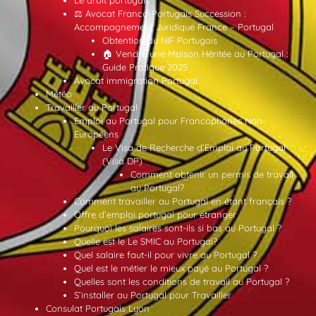
Le droit portugais
⚖️ Avocat Franco-Portugais Succession :
Accompagnement Juridique France – Portugal
Obtention du NIF Portugais
🏠 Vendre une Maison Héritée au Portugal :
Guide Pratique 2025
Avocat immigration Portugal
Météo
Travailler au Portugal
Emploi au Portugal pour Francophones Non-
Européens
Le Visa de Recherche d’Emploi au Portugal
(Visa DP)
Comment obtenir un permis de travail
au Portugal?
Comment travailler au Portugal en étant français ?
Offre d’emploi portugal pour etranger
Pourquoi les salaires sont-ils si bas au Portugal ?
Quelle est le Le SMIC au Portugal?
Quel salaire faut-il pour vivre au Portugal ?
Quel est le métier le mieux payé au Portugal ?
Quelles sont les conditions de travail au Portugal ?
S’installer au Portugal pour Travailler
Consulat Portugais Lyon