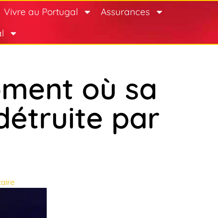
Vivre au Portugal
Assurances
l
oment où sa
étruite par
aire