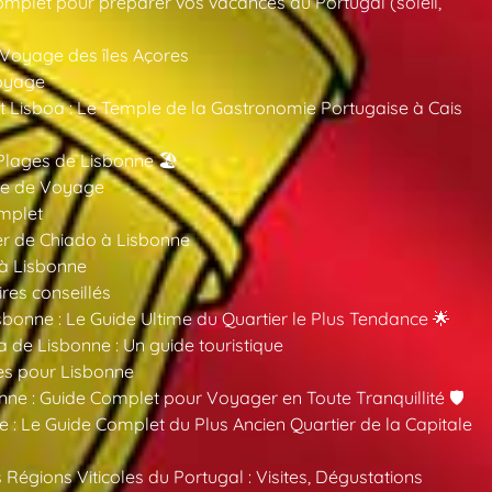
mplet pour préparer vos vacances au Portugal (soleil,
 Voyage des îles Açores
oyage
 Lisboa : Le Temple de la Gastronomie Portugaise à Cais
Plages de Lisbonne 🏖️
ide de Voyage
mplet
er de Chiado à Lisbonne
 à Lisbonne
ires conseillés
sbonne : Le Guide Ultime du Quartier le Plus Tendance 🌟
a de Lisbonne : Un guide touristique
es pour Lisbonne
nne : Guide Complet pour Voyager en Toute Tranquillité 🛡️
 : Le Guide Complet du Plus Ancien Quartier de la Capitale
 Régions Viticoles du Portugal : Visites, Dégustations