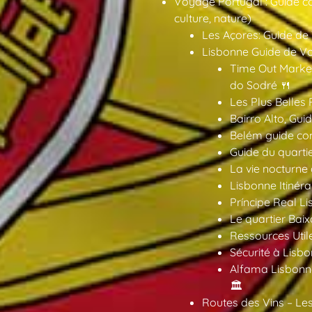
Voyage Portugal : Guide co
culture, nature)
Les Açores: Guide de
Lisbonne Guide de V
Time Out Market
do Sodré 🍴
Les Plus Belles 
Bairro Alto, Gu
Belém guide co
Guide du quarti
La vie nocturne
Lisbonne Itinéra
Príncipe Real Li
Le quartier Baix
Ressources Util
Sécurité à Lisbo
Alfama Lisbonne
🏛️
Routes des Vins – Les