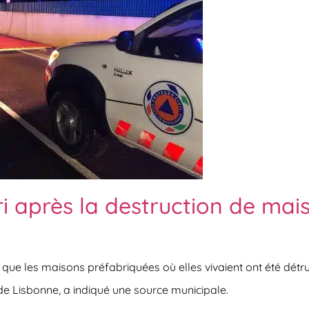
i après la destruction de ma
 que les maisons préfabriquées où elles vivaient ont été détr
e Lisbonne, a indiqué une source municipale.