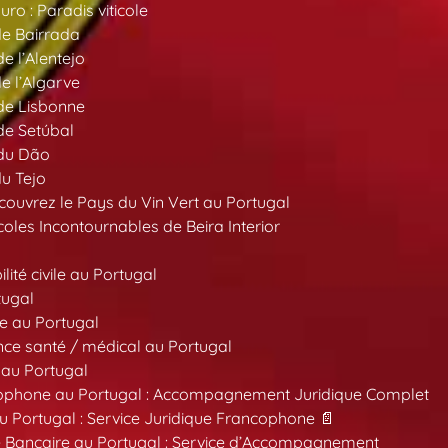
ro : Paradis viticole
de Bairrada
de l’Alentejo
de l’Algarve
 de Lisbonne
 de Setúbal
 du Dão
du Tejo
ouvrez le Pays du Vin Vert au Portugal
oles Incontournables de Beira Interior
ité civile au Portugal
tugal
e au Portugal
ce santé / médical au Portugal
 au Portugal
ncophone au Portugal : Accompagnement Juridique Complet
au Portugal : Service Juridique Francophone 📄
 Bancaire au Portugal : Service d’Accompagnement