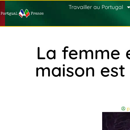
Travailler au Portugal
La femme e
maison est
p