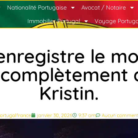
Nationalité Portugaise
Avocat / Notaire
Immobilier Portugal
Voyage Portuga
nregistre le m
 complètement d
Kristin.
ortugalfrance
janvier 30, 2026
9:37 am
Aucun comment