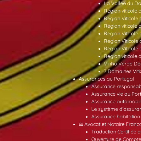
La Vallée du Dou
Région viticole 
Région Viticole 
Région viticole 
Région Viticole
Région Viticole
Région Viticole
Région viticole 
Vinho Verde Déc
7 Domaines Vitic
Assurances au Portugal
Assurance responsabil
Assurance vie au Por
Assurance automobil
Le système d’assuran
Assurance habitation
⚖️ Avocat et Notaire Fra
Traduction Certifiée 
Ouverture de Compte