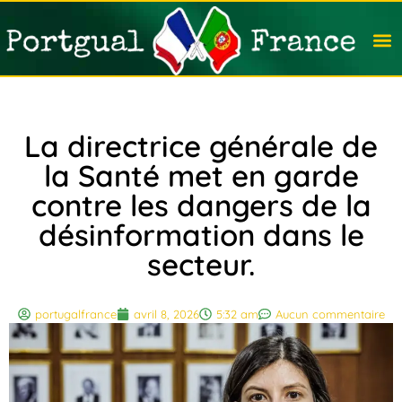
Travail
Nation
Avocat
Vivre
Immobi
Voyag
La directrice générale de
la Santé met en garde
contre les dangers de la
désinformation dans le
secteur.
portugalfrance
avril 8, 2026
5:32 am
Aucun commentaire