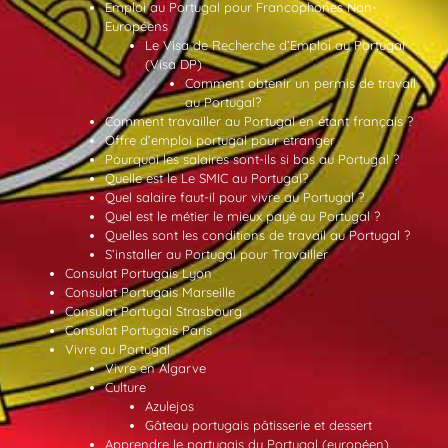
Emploi au Portugal pour Francophones Non-
Européens
Le Visa de Recherche d’Emploi au Portugal
(Visa DP)
Comment obtenir un permis de travail
au Portugal?
Comment travailler au Portugal en étant français ?
Offre d’emploi portugal pour etranger
Pourquoi les salaires sont-ils si bas au Portugal ?
Quelle est le Le SMIC au Portugal?
Quel salaire faut-il pour vivre au Portugal ?
Quel est le métier le mieux payé au Portugal ?
Quelles sont les conditions de travail au Portugal ?
S’installer au Portugal pour Travailler
Consulat Portugais Lyon
Consulat Portugais Marseille
Consulat Portugal Strasbourg
Consulat Portugais Paris
Vivre au Portugal
Vivre en Algarve
Culture
Azulejos
Gâteau portugais pâtisserie et dessert
Apprendre le portugais du Portugal (européen)