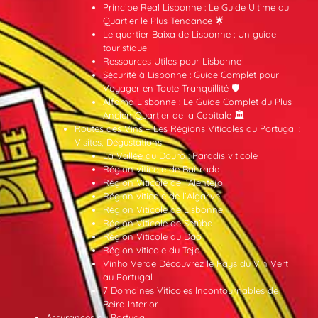
Príncipe Real Lisbonne : Le Guide Ultime du
Quartier le Plus Tendance 🌟
Le quartier Baixa de Lisbonne : Un guide
touristique
Ressources Utiles pour Lisbonne
Sécurité à Lisbonne : Guide Complet pour
Voyager en Toute Tranquillité 🛡️
Alfama Lisbonne : Le Guide Complet du Plus
Ancien Quartier de la Capitale 🏛️
Routes des Vins – Les Régions Viticoles du Portugal :
Visites, Dégustations
La Vallée du Douro : Paradis viticole
Région viticole de Bairrada
Région Viticole de l’Alentejo
Région viticole de l’Algarve
Région Viticole de Lisbonne
Région Viticole de Setúbal
Région Viticole du Dão
Région viticole du Tejo
Vinho Verde Découvrez le Pays du Vin Vert
au Portugal
7 Domaines Viticoles Incontournables de
Beira Interior
Assurances au Portugal