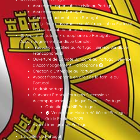
Assurance responsabilité civile au Portugal
Assurance vie au Portugal
Assurance automobile au Portugal
Le système d’assurance santé / médical au Portugal
Assurance habitation au Portugal
⚖️ Avocat et Notaire Francophone au Portugal :
Accompagnement Juridique Complet
Traduction Certifiée au Portugal : Service Juridique
Francophone 📄
Ouverture de Compte Bancaire au Portugal : Service
d’Accompagnement Francophone 🏦
Création d’Entreprise au Portugal
Avocat francophone en droit de la famille au
Portugal
Le droit portugais
⚖️ Avocat Franco-Portugais Succession :
Accompagnement Juridique France – Portugal
Obtention du NIF Portugais
🏠 Vendre une Maison Héritée au Portugal :
Guide Pratique 2025
Avocat immigration Portugal
Météo
Travailler au Portugal