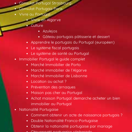
Consulat Portugal Strasbourg
Consulat Portugais Paris
Vivre au Portugal
Vivre en Algarve
Culture
Azulejos
Gâteau portugais pâtisserie et dessert
Apprendre le portugais du Portugal (européen)
Le système fiscal portugais
Le système de santé au Portugal
Immobilier Portugal le guide complet
Marché Immobilier de Porto
Marché immobilier de l’Algarve
Marché Immobilier de Lisbonne
Location ou achat ?
Prévention des arnaques
Maison pas cher au Portugal
Achat maison Portugal: demarche acheter un bien
immobilier au Portugal
Nationalité Portugaise
Comment obtenir un acte de naissance portugais ?
Double Nationalité Franco-Portugaise
Obtenir la nationalité portugaise par mariage
Citoyenneté portugaise sépharade