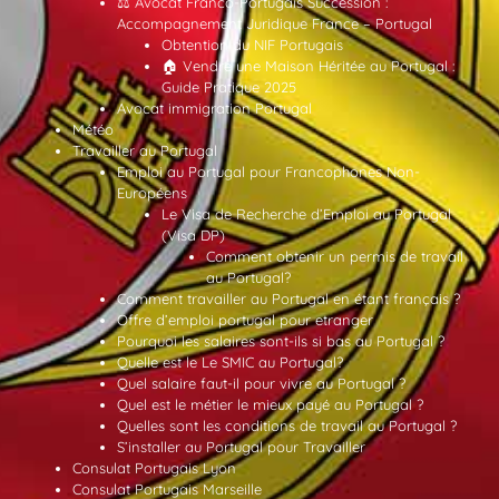
⚖️ Avocat Franco-Portugais Succession :
Accompagnement Juridique France – Portugal
Obtention du NIF Portugais
🏠 Vendre une Maison Héritée au Portugal :
Guide Pratique 2025
Avocat immigration Portugal
Météo
Travailler au Portugal
Emploi au Portugal pour Francophones Non-
Européens
Le Visa de Recherche d’Emploi au Portugal
(Visa DP)
Comment obtenir un permis de travail
au Portugal?
Comment travailler au Portugal en étant français ?
Offre d’emploi portugal pour etranger
Pourquoi les salaires sont-ils si bas au Portugal ?
Quelle est le Le SMIC au Portugal?
Quel salaire faut-il pour vivre au Portugal ?
Quel est le métier le mieux payé au Portugal ?
Quelles sont les conditions de travail au Portugal ?
S’installer au Portugal pour Travailler
Consulat Portugais Lyon
Consulat Portugais Marseille