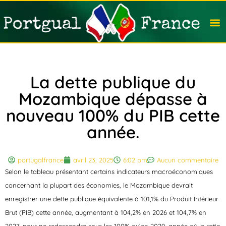
Travail
Nation
Avocat
Vivre
Immobi
Voyag
La dette publique du
Mozambique dépasse à
nouveau 100% du PIB cette
année.
portugalfrance
avril 23, 2025
6:02 pm
Aucun commentaire
Selon le tableau présentant certains indicateurs macroéconomiques
concernant la plupart des économies, le Mozambique devrait
enregistrer une dette publique équivalente à 101,1% du Produit Intérieur
Brut (PIB) cette année, augmentant à 104,2% en 2026 et 104,7% en
2027, pour ne redescendre sous les 100% qu’en 2029, année où le ratio