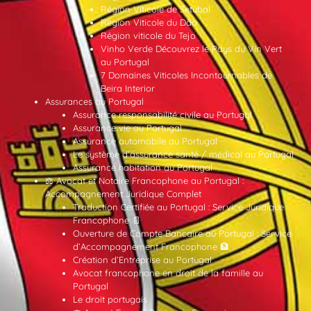
Région Viticole de Setúbal
Région Viticole du Dão
Région viticole du Tejo
Vinho Verde Découvrez le Pays du Vin Vert
au Portugal
7 Domaines Viticoles Incontournables de
Beira Interior
Assurances au Portugal
Assurance responsabilité civile au Portugal
Assurance vie au Portugal
Assurance automobile au Portugal
Le système d’assurance santé / médical au Portugal
Assurance habitation au Portugal
⚖️ Avocat et Notaire Francophone au Portugal :
Accompagnement Juridique Complet
Traduction Certifiée au Portugal : Service Juridique
Francophone 📄
Ouverture de Compte Bancaire au Portugal : Service
d’Accompagnement Francophone 🏦
Création d’Entreprise au Portugal
Avocat francophone en droit de la famille au
Portugal
Le droit portugais