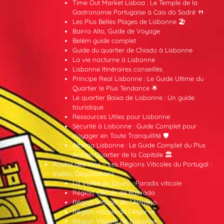
Time Out Market Lisboa : Le Temple de la
Gastronomie Portugaise à Cais do Sodré 🍴
Les Plus Belles Plages de Lisbonne 🏖️
Bairro Alto, Guide de Voyage
Belém guide complet
Guide du quartier de Chiado à Lisbonne
La vie nocturne à Lisbonne
Lisbonne Itinéraires conseillés
Príncipe Real Lisbonne : Le Guide Ultime du
Quartier le Plus Tendance 🌟
Le quartier Baixa de Lisbonne : Un guide
touristique
Ressources Utiles pour Lisbonne
Sécurité à Lisbonne : Guide Complet pour
Voyager en Toute Tranquillité 🛡️
Alfama Lisbonne : Le Guide Complet du Plus
Ancien Quartier de la Capitale 🏛️
Routes des Vins – Les Régions Viticoles du Portugal :
Visites, Dégustations
La Vallée du Douro : Paradis viticole
Région viticole de Bairrada
Région Viticole de l’Alentejo
Région viticole de l’Algarve
Région Viticole de Lisbonne