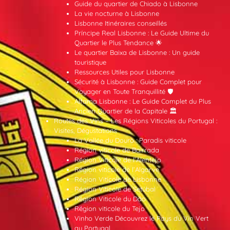
Guide du quartier de Chiado à Lisbonne
La vie nocturne à Lisbonne
Lisbonne Itinéraires conseillés
Príncipe Real Lisbonne : Le Guide Ultime du
Quartier le Plus Tendance 🌟
Le quartier Baixa de Lisbonne : Un guide
touristique
Ressources Utiles pour Lisbonne
Sécurité à Lisbonne : Guide Complet pour
Voyager en Toute Tranquillité 🛡️
Alfama Lisbonne : Le Guide Complet du Plus
Ancien Quartier de la Capitale 🏛️
Routes des Vins – Les Régions Viticoles du Portugal :
Visites, Dégustations
La Vallée du Douro : Paradis viticole
Région viticole de Bairrada
Région Viticole de l’Alentejo
Région viticole de l’Algarve
Région Viticole de Lisbonne
Région Viticole de Setúbal
Région Viticole du Dão
Région viticole du Tejo
Vinho Verde Découvrez le Pays du Vin Vert
au Portugal