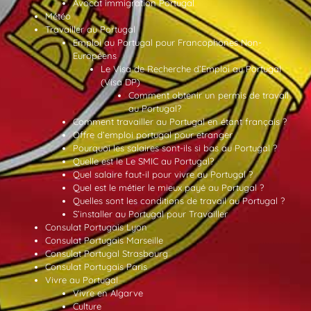
Avocat immigration Portugal
Météo
Travailler au Portugal
Emploi au Portugal pour Francophones Non-
Européens
Le Visa de Recherche d’Emploi au Portugal
(Visa DP)
Comment obtenir un permis de travail
au Portugal?
Comment travailler au Portugal en étant français ?
Offre d’emploi portugal pour etranger
Pourquoi les salaires sont-ils si bas au Portugal ?
Quelle est le Le SMIC au Portugal?
Quel salaire faut-il pour vivre au Portugal ?
Quel est le métier le mieux payé au Portugal ?
Quelles sont les conditions de travail au Portugal ?
S’installer au Portugal pour Travailler
Consulat Portugais Lyon
Consulat Portugais Marseille
Consulat Portugal Strasbourg
Consulat Portugais Paris
Vivre au Portugal
Vivre en Algarve
Culture