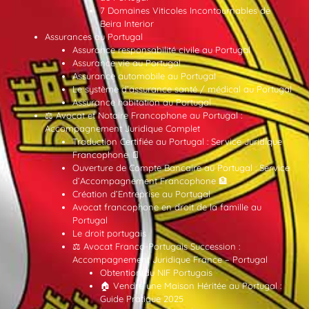
7 Domaines Viticoles Incontournables de
Beira Interior
Assurances au Portugal
Assurance responsabilité civile au Portugal
Assurance vie au Portugal
Assurance automobile au Portugal
Le système d’assurance santé / médical au Portugal
Assurance habitation au Portugal
⚖️ Avocat et Notaire Francophone au Portugal :
Accompagnement Juridique Complet
Traduction Certifiée au Portugal : Service Juridique
Francophone 📄
Ouverture de Compte Bancaire au Portugal : Service
d’Accompagnement Francophone 🏦
Création d’Entreprise au Portugal
Avocat francophone en droit de la famille au
Portugal
Le droit portugais
⚖️ Avocat Franco-Portugais Succession :
Accompagnement Juridique France – Portugal
Obtention du NIF Portugais
🏠 Vendre une Maison Héritée au Portugal :
Guide Pratique 2025