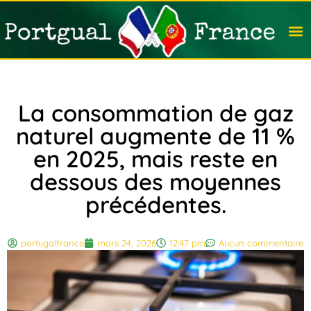
Travail
Nation
Avocat
Vivre
Immobi
Voyag
La consommation de gaz
naturel augmente de 11 %
en 2025, mais reste en
dessous des moyennes
précédentes.
portugalfrance
mars 24, 2026
12:47 pm
Aucun commentaire