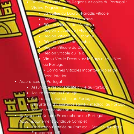
Routes des Vins – Les Régions Viticoles du Portugal :
Visites, Dégustations
La Vallée du Douro : Paradis viticole
Région viticole de Bairrada
Région Viticole de l’Alentejo
Région viticole de l’Algarve
Région Viticole de Lisbonne
Région Viticole de Setúbal
Région Viticole du Dão
Région viticole du Tejo
Vinho Verde Découvrez le Pays du Vin Vert
au Portugal
7 Domaines Viticoles Incontournables de
Beira Interior
Assurances au Portugal
Assurance responsabilité civile au Portugal
Assurance vie au Portugal
Assurance automobile au Portugal
Le système d’assurance santé / médical au Portugal
Assurance habitation au Portugal
⚖️ Avocat et Notaire Francophone au Portugal :
Accompagnement Juridique Complet
Traduction Certifiée au Portugal : Service Juridique
Francophone 📄