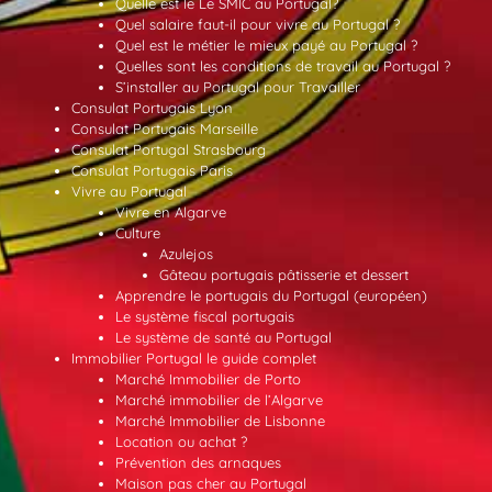
Quelle est le Le SMIC au Portugal?
Quel salaire faut-il pour vivre au Portugal ?
Quel est le métier le mieux payé au Portugal ?
Quelles sont les conditions de travail au Portugal ?
S’installer au Portugal pour Travailler
Consulat Portugais Lyon
Consulat Portugais Marseille
Consulat Portugal Strasbourg
Consulat Portugais Paris
Vivre au Portugal
Vivre en Algarve
Culture
Azulejos
Gâteau portugais pâtisserie et dessert
Apprendre le portugais du Portugal (européen)
Le système fiscal portugais
Le système de santé au Portugal
Immobilier Portugal le guide complet
Marché Immobilier de Porto
Marché immobilier de l’Algarve
Marché Immobilier de Lisbonne
Location ou achat ?
Prévention des arnaques
Maison pas cher au Portugal