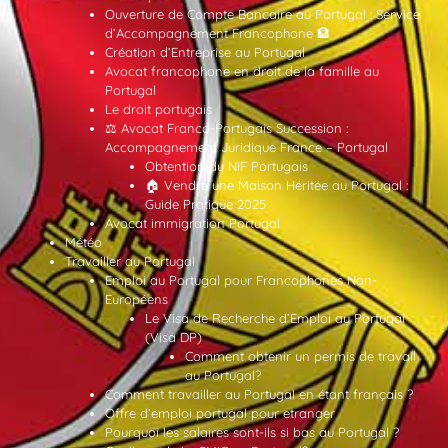
Ouverture de Compte Bancaire au Portugal : Service
d’Accompagnement Francophone 🏦
Création d’Entreprise au Portugal
Avocat francophone en droit de la famille au
Portugal
Le droit portugais
⚖️ Avocat Franco-Portugais Succession :
Accompagnement Juridique France – Portugal
Obtention du NIF Portugais
🏠 Vendre une Maison Héritée au Portugal :
Guide Pratique 2025
Avocat immigration Portugal
Météo
Travailler au Portugal
Emploi au Portugal pour Francophones Non-
Européens
Le Visa de Recherche d’Emploi au Portugal
(Visa DP)
Comment obtenir un permis de travail
au Portugal?
Comment travailler au Portugal en étant français ?
Offre d’emploi portugal pour etranger
Pourquoi les salaires sont-ils si bas au Portugal ?