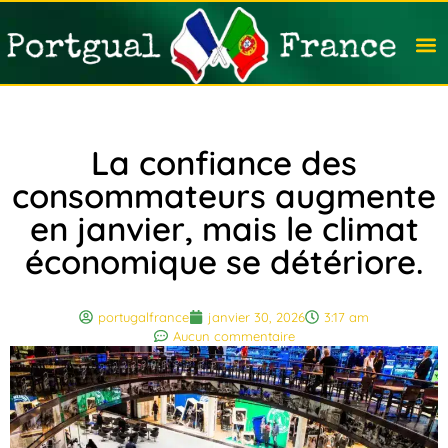
Travail
Nation
Avocat
Vivre
Immobi
Voyag
La confiance des
consommateurs augmente
en janvier, mais le climat
économique se détériore.
portugalfrance
janvier 30, 2026
3:17 am
Aucun commentaire