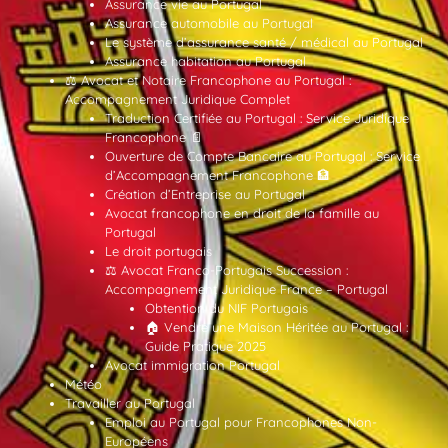
Assurance vie au Portugal
Assurance automobile au Portugal
Le système d’assurance santé / médical au Portugal
Assurance habitation au Portugal
⚖️ Avocat et Notaire Francophone au Portugal :
Accompagnement Juridique Complet
Traduction Certifiée au Portugal : Service Juridique
Francophone 📄
Ouverture de Compte Bancaire au Portugal : Service
d’Accompagnement Francophone 🏦
Création d’Entreprise au Portugal
Avocat francophone en droit de la famille au
Portugal
Le droit portugais
⚖️ Avocat Franco-Portugais Succession :
Accompagnement Juridique France – Portugal
Obtention du NIF Portugais
🏠 Vendre une Maison Héritée au Portugal :
Guide Pratique 2025
Avocat immigration Portugal
Météo
Travailler au Portugal
Emploi au Portugal pour Francophones Non-
Européens