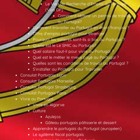
Le Visa de Recherche d’Emploi au Portugal
(Visa DP)
Comment obtenir un permis de travail
au Portugal?
Comment travailler au Portugal en étant français ?
Offre d’emploi portugal pour etranger
Pourquoi les salaires sont-ils si bas au Portugal ?
Quelle est le Le SMIC au Portugal?
Quel salaire faut-il pour vivre au Portugal ?
Quel est le métier le mieux payé au Portugal ?
Quelles sont les conditions de travail au Portugal ?
S’installer au Portugal pour Travailler
Consulat Portugais Lyon
Consulat Portugais Marseille
Consulat Portugal Strasbourg
Consulat Portugais Paris
Vivre au Portugal
Vivre en Algarve
Culture
Azulejos
Gâteau portugais pâtisserie et dessert
Apprendre le portugais du Portugal (européen)
Le système fiscal portugais