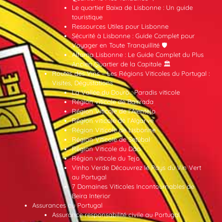
Le quartier Baixa de Lisbonne : Un guide
touristique
Ressources Utiles pour Lisbonne
Sécurité à Lisbonne : Guide Complet pour
Voyager en Toute Tranquillité 🛡️
Alfama Lisbonne : Le Guide Complet du Plus
Ancien Quartier de la Capitale 🏛️
Routes des Vins – Les Régions Viticoles du Portugal :
Visites, Dégustations
La Vallée du Douro : Paradis viticole
Région viticole de Bairrada
Région Viticole de l’Alentejo
Région viticole de l’Algarve
Région Viticole de Lisbonne
Région Viticole de Setúbal
Région Viticole du Dão
Région viticole du Tejo
Vinho Verde Découvrez le Pays du Vin Vert
au Portugal
7 Domaines Viticoles Incontournables de
Beira Interior
Assurances au Portugal
Assurance responsabilité civile au Portugal