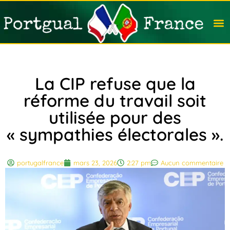
Travail
Nation
Avocat
Vivre
Immobi
Voyag
La CIP refuse que la
réforme du travail soit
utilisée pour des
« sympathies électorales ».
portugalfrance
mars 23, 2026
2:27 pm
Aucun commentaire