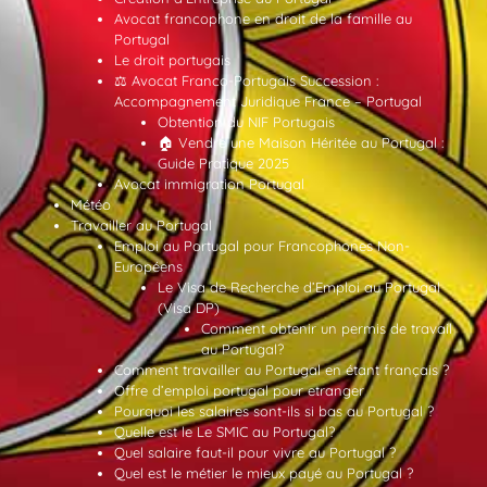
Avocat francophone en droit de la famille au
Portugal
Le droit portugais
⚖️ Avocat Franco-Portugais Succession :
Accompagnement Juridique France – Portugal
Obtention du NIF Portugais
🏠 Vendre une Maison Héritée au Portugal :
Guide Pratique 2025
Avocat immigration Portugal
Météo
Travailler au Portugal
Emploi au Portugal pour Francophones Non-
Européens
Le Visa de Recherche d’Emploi au Portugal
(Visa DP)
Comment obtenir un permis de travail
au Portugal?
Comment travailler au Portugal en étant français ?
Offre d’emploi portugal pour etranger
Pourquoi les salaires sont-ils si bas au Portugal ?
Quelle est le Le SMIC au Portugal?
Quel salaire faut-il pour vivre au Portugal ?
Quel est le métier le mieux payé au Portugal ?