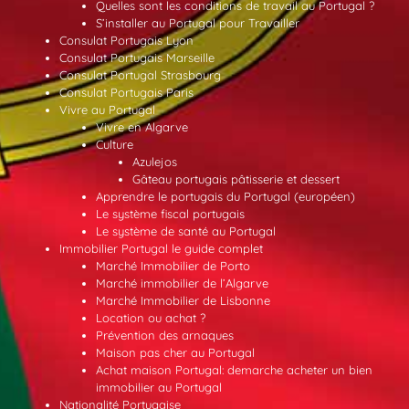
Quelles sont les conditions de travail au Portugal ?
S’installer au Portugal pour Travailler
Consulat Portugais Lyon
Consulat Portugais Marseille
Consulat Portugal Strasbourg
Consulat Portugais Paris
Vivre au Portugal
Vivre en Algarve
Culture
Azulejos
Gâteau portugais pâtisserie et dessert
Apprendre le portugais du Portugal (européen)
Le système fiscal portugais
Le système de santé au Portugal
Immobilier Portugal le guide complet
Marché Immobilier de Porto
Marché immobilier de l’Algarve
Marché Immobilier de Lisbonne
Location ou achat ?
Prévention des arnaques
Maison pas cher au Portugal
Achat maison Portugal: demarche acheter un bien
immobilier au Portugal
Nationalité Portugaise