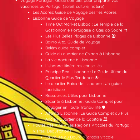
Voyage Portugal : Guide complet pour préparer vos
vacances au Portugal (soleil, culture, nature)
Les Açores: Guide de Voyage des îles Açores
Lisbonne Guide de Voyage
Time Out Market Lisboa : Le Temple de la
Gastronomie Portugaise à Cais do Sodré 🍴
Les Plus Belles Plages de Lisbonne 🏖️
Bairro Alto, Guide de Voyage
Belém guide complet
Guide du quartier de Chiado à Lisbonne
La vie nocturne à Lisbonne
Lisbonne Itinéraires conseillés
Príncipe Real Lisbonne : Le Guide Ultime du
Quartier le Plus Tendance 🌟
Le quartier Baixa de Lisbonne : Un guide
touristique
Ressources Utiles pour Lisbonne
Sécurité à Lisbonne : Guide Complet pour
Voyager en Toute Tranquillité 🛡️
Alfama Lisbonne : Le Guide Complet du Plus
Ancien Quartier de la Capitale 🏛️
Routes des Vins – Les Régions Viticoles du Portugal :
Visites, Dégustations
La Vallée du Douro : Paradis viticole