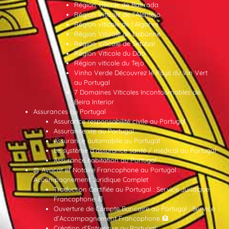
Région viticole de Bairrada
Région Viticole de l’Alentejo
Région viticole de l’Algarve
Région Viticole de Lisbonne
Région Viticole de Setúbal
Région Viticole du Dão
Région viticole du Tejo
Vinho Verde Découvrez le Pays du Vin Vert
au Portugal
7 Domaines Viticoles Incontournables de
Beira Interior
Assurances au Portugal
Assurance responsabilité civile au Portugal
Assurance vie au Portugal
Assurance automobile au Portugal
Le système d’assurance santé / médical au Portugal
Assurance habitation au Portugal
⚖️ Avocat et Notaire Francophone au Portugal :
Accompagnement Juridique Complet
Traduction Certifiée au Portugal : Service Juridique
Francophone 📄
Ouverture de Compte Bancaire au Portugal : Service
d’Accompagnement Francophone 🏦
Création d’Entreprise au Portugal