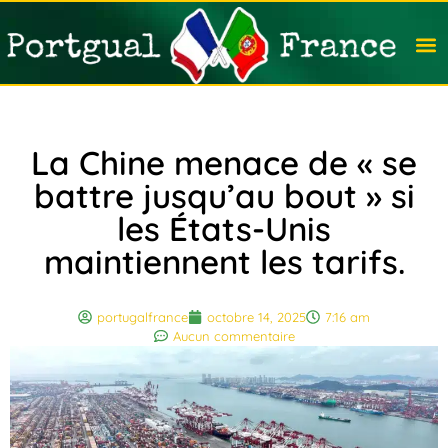
Travail
Nation
Avocat
Vivre
Immobi
Voyag
La Chine menace de « se
battre jusqu’au bout » si
les États-Unis
maintiennent les tarifs.
portugalfrance
octobre 14, 2025
7:16 am
Aucun commentaire