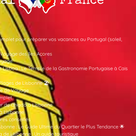
mplet pour préparer vos vacances au Portugal (soleil,
 Voyage des îles Açores
oyage
 Lisboa : Le Temple de la Gastronomie Portugaise à Cais
Plages de Lisbonne 🏖️
ide de Voyage
mplet
er de Chiado à Lisbonne
 à Lisbonne
ires conseillés
sbonne : Le Guide Ultime du Quartier le Plus Tendance 🌟
a de Lisbonne : Un guide touristique