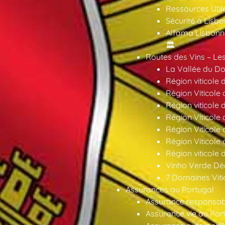
Ressources Util
Sécurité à Lisbo
Alfama Lisbonne
🏛️
Routes des Vins – Les
La Vallée du Dou
Région viticole 
Région Viticole 
Région viticole 
Région Viticole
Région Viticole
Région Viticole
Région viticole 
Vinho Verde Déc
7 Domaines Vitic
Assurances au Portugal
Assurance responsabil
Assurance vie au Por