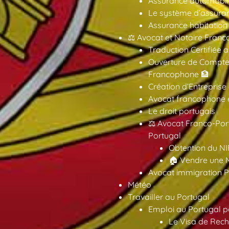
Assurance automobil
Le système d’assuran
Assurance habitation
⚖️ Avocat et Notaire Fra
Traduction Certifiée 
Ouverture de Compte
Francophone 🏦
Création d’Entreprise
Avocat francophone en
Le droit portugais
⚖️ Avocat Franco-Por
Portugal
Obtention du NI
🏠 Vendre une M
Avocat immigration P
Météo
Travailler au Portugal
Emploi au Portugal 
Le Visa de Rech