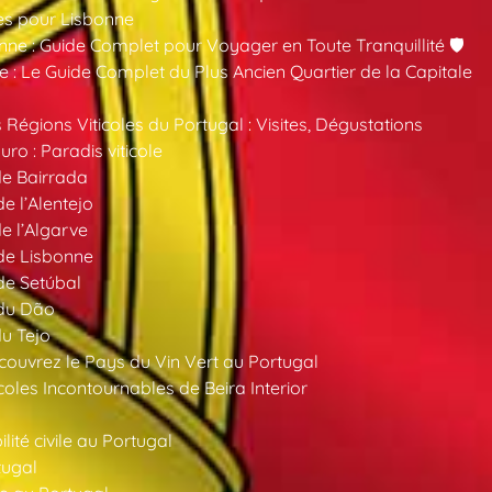
es pour Lisbonne
nne : Guide Complet pour Voyager en Toute Tranquillité 🛡️
 : Le Guide Complet du Plus Ancien Quartier de la Capitale
 Régions Viticoles du Portugal : Visites, Dégustations
ro : Paradis viticole
de Bairrada
de l’Alentejo
de l’Algarve
 de Lisbonne
 de Setúbal
 du Dão
du Tejo
ouvrez le Pays du Vin Vert au Portugal
oles Incontournables de Beira Interior
ité civile au Portugal
tugal