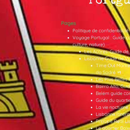
Pages
Politique de confidentialité
Voyage Portugal : Guide co
culture, nature)
Les Açores: Guide de
Lisbonne Guide de V
Time Out Market
do Sodré 🍴
Les Plus Belles 
Bairro Alto, Gu
Belém guide co
Guide du quarti
La vie nocturne
Lisbonne Itinéra
Príncipe Real Li
Le quartier Baix