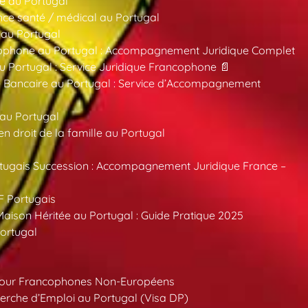
e au Portugal
ce santé / médical au Portugal
 au Portugal
ncophone au Portugal : Accompagnement Juridique Complet
au Portugal : Service Juridique Francophone 📄
 Bancaire au Portugal : Service d’Accompagnement
 au Portugal
 droit de la famille au Portugal
tugais Succession : Accompagnement Juridique France –
F Portugais
aison Héritée au Portugal : Guide Pratique 2025
ortugal
pour Francophones Non-Européens
erche d’Emploi au Portugal (Visa DP)