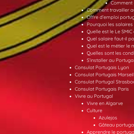
Comment ob
Comment travailler au
Offre d’emploi portu
Pourquoi les salaires 
Quelle est le Le SMIC
Quel salaire faut-il p
Quel est le métier le
Quelles sont les condi
S’installer au Portuga
Consulat Portugais Lyon
Consulat Portugais Marseil
Consulat Portugal Strasbo
Consulat Portugais Paris
Vivre au Portugal
Vivre en Algarve
Culture
Azulejos
Gâteau portugai
Apprendre le portuga