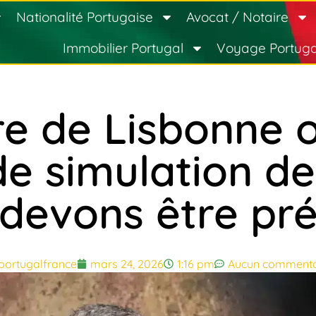
Nationalité Portugaise
Avocat / Notaire
Immobilier Portugal
Voyage Portuga
e de Lisbonne o
de simulation de
devons être pr
portugalfrance
mars 24, 2026
1:16 pm
Aucun commenta