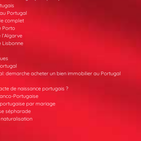
tugais
au Portugal
de complet
e Porto
 l’Algarve
e Lisbonne
ques
ortugal
l: demarche acheter un bien immobilier au Portugal
cte de naissance portugais ?
ranco-Portugaise
é portugaise par mariage
ise sépharade
 naturalisation