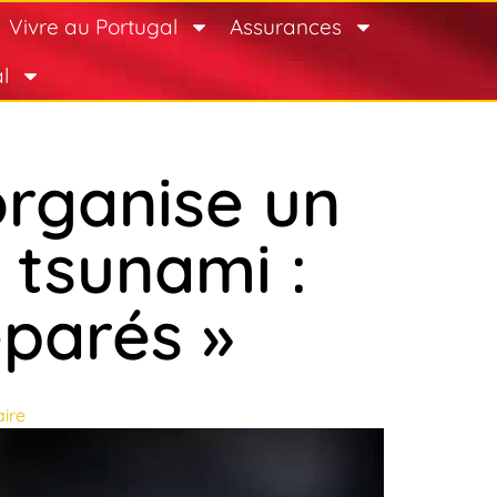
Vivre au Portugal
Assurances
l
rganise un
 tsunami :
éparés »
ire