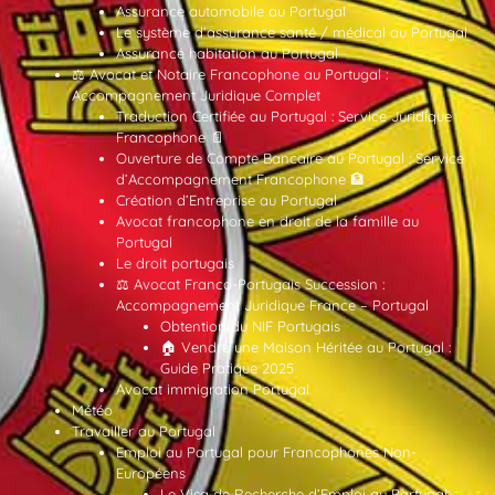
Assurance automobile au Portugal
Le système d’assurance santé / médical au Portugal
Assurance habitation au Portugal
⚖️ Avocat et Notaire Francophone au Portugal :
Accompagnement Juridique Complet
Traduction Certifiée au Portugal : Service Juridique
Francophone 📄
Ouverture de Compte Bancaire au Portugal : Service
d’Accompagnement Francophone 🏦
Création d’Entreprise au Portugal
Avocat francophone en droit de la famille au
Portugal
Le droit portugais
⚖️ Avocat Franco-Portugais Succession :
Accompagnement Juridique France – Portugal
Obtention du NIF Portugais
🏠 Vendre une Maison Héritée au Portugal :
Guide Pratique 2025
Avocat immigration Portugal
Météo
Travailler au Portugal
Emploi au Portugal pour Francophones Non-
Européens
Le Visa de Recherche d’Emploi au Portugal