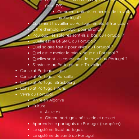
(Visa DP)
Comment obtenir un permis de travail
au Portugal?
Comment travailler au Portugal en étant français ?
Offre d’emploi portugal pour etranger
Pourquoi les salaires sont-ils si bas au Portugal ?
Quelle est le Le SMIC au Portugal?
Quel salaire faut-il pour vivre au Portugal ?
Quel est le métier le mieux payé au Portugal ?
Quelles sont les conditions de travail au Portugal ?
S’installer au Portugal pour Travailler
Consulat Portugais Lyon
Consulat Portugais Marseille
Consulat Portugal Strasbourg
Consulat Portugais Paris
Vivre au Portugal
Vivre en Algarve
Culture
Azulejos
Gâteau portugais pâtisserie et dessert
Apprendre le portugais du Portugal (européen)
Le système fiscal portugais
Le système de santé au Portugal