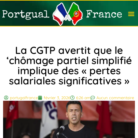
Travail
Nation
Avocat
Vivre
Immobi
Voyag
La CGTP avertit que le
‘chômage partiel simplifié
implique des « pertes
salariales significatives »
portugalfrance
février 3, 2026
6:26 am
Aucun commentaire