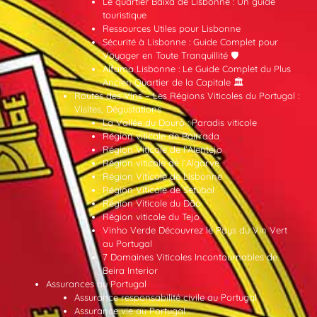
Le quartier Baixa de Lisbonne : Un guide
touristique
Ressources Utiles pour Lisbonne
Sécurité à Lisbonne : Guide Complet pour
Voyager en Toute Tranquillité 🛡️
Alfama Lisbonne : Le Guide Complet du Plus
Ancien Quartier de la Capitale 🏛️
Routes des Vins – Les Régions Viticoles du Portugal :
Visites, Dégustations
La Vallée du Douro : Paradis viticole
Région viticole de Bairrada
Région Viticole de l’Alentejo
Région viticole de l’Algarve
Région Viticole de Lisbonne
Région Viticole de Setúbal
Région Viticole du Dão
Région viticole du Tejo
Vinho Verde Découvrez le Pays du Vin Vert
au Portugal
7 Domaines Viticoles Incontournables de
Beira Interior
Assurances au Portugal
Assurance responsabilité civile au Portugal
Assurance vie au Portugal