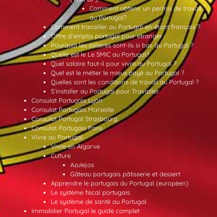
Comment obtenir un permis de travail
au Portugal?
Comment travailler au Portugal en étant français ?
Offre d’emploi portugal pour etranger
Pourquoi les salaires sont-ils si bas au Portugal ?
Quelle est le Le SMIC au Portugal?
Quel salaire faut-il pour vivre au Portugal ?
Quel est le métier le mieux payé au Portugal ?
Quelles sont les conditions de travail au Portugal ?
S’installer au Portugal pour Travailler
Consulat Portugais Lyon
Consulat Portugais Marseille
Consulat Portugal Strasbourg
Consulat Portugais Paris
Vivre au Portugal
Vivre en Algarve
Culture
Azulejos
Gâteau portugais pâtisserie et dessert
Apprendre le portugais du Portugal (européen)
Le système fiscal portugais
Le système de santé au Portugal
Immobilier Portugal le guide complet