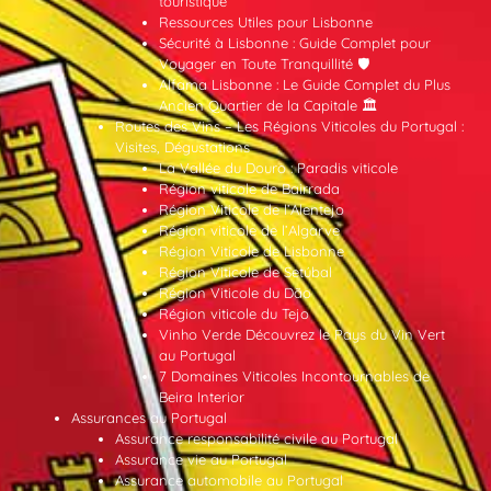
touristique
Ressources Utiles pour Lisbonne
Sécurité à Lisbonne : Guide Complet pour
Voyager en Toute Tranquillité 🛡️
Alfama Lisbonne : Le Guide Complet du Plus
Ancien Quartier de la Capitale 🏛️
Routes des Vins – Les Régions Viticoles du Portugal :
Visites, Dégustations
La Vallée du Douro : Paradis viticole
Région viticole de Bairrada
Région Viticole de l’Alentejo
Région viticole de l’Algarve
Région Viticole de Lisbonne
Région Viticole de Setúbal
Région Viticole du Dão
Région viticole du Tejo
Vinho Verde Découvrez le Pays du Vin Vert
au Portugal
7 Domaines Viticoles Incontournables de
Beira Interior
Assurances au Portugal
Assurance responsabilité civile au Portugal
Assurance vie au Portugal
Assurance automobile au Portugal