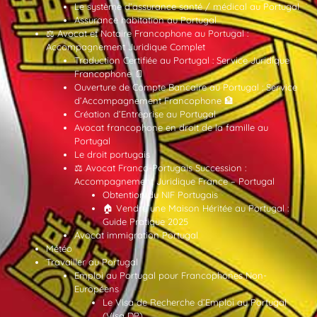
Le système d’assurance santé / médical au Portugal
Assurance habitation au Portugal
⚖️ Avocat et Notaire Francophone au Portugal :
Accompagnement Juridique Complet
Traduction Certifiée au Portugal : Service Juridique
Francophone 📄
Ouverture de Compte Bancaire au Portugal : Service
d’Accompagnement Francophone 🏦
Création d’Entreprise au Portugal
Avocat francophone en droit de la famille au
Portugal
Le droit portugais
⚖️ Avocat Franco-Portugais Succession :
Accompagnement Juridique France – Portugal
Obtention du NIF Portugais
🏠 Vendre une Maison Héritée au Portugal :
Guide Pratique 2025
Avocat immigration Portugal
Météo
Travailler au Portugal
Emploi au Portugal pour Francophones Non-
Européens
Le Visa de Recherche d’Emploi au Portugal
(Visa DP)