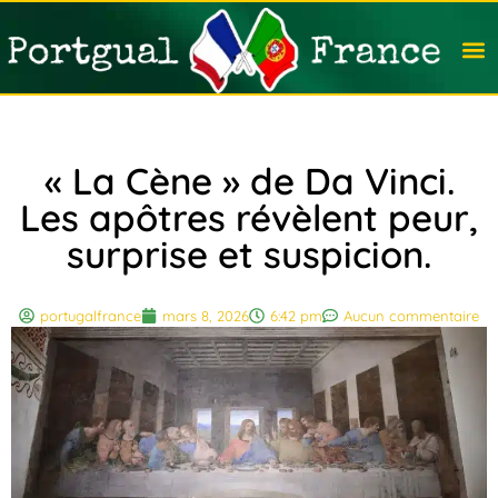
Travail
Nation
Avocat
Vivre
Immobi
Voyag
« La Cène » de Da Vinci.
Les apôtres révèlent peur,
surprise et suspicion.
portugalfrance
mars 8, 2026
6:42 pm
Aucun commentaire