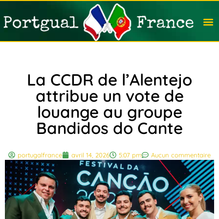
Travail
Nation
Avocat
Vivre
Immobi
Voyag
La CCDR de l’Alentejo
attribue un vote de
louange au groupe
Bandidos do Cante
portugalfrance
avril 14, 2026
5:07 pm
Aucun commentaire