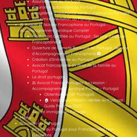
Assurance vie au Portugal
Assurance automobile au Portugal
Le système d’assurance santé / médical au Portugal
Assurance habitation au Portugal
⚖️ Avocat et Notaire Francophone au Portugal :
Accompagnement Juridique Complet
Traduction Certifiée au Portugal : Service Juridique
Francophone 📄
Ouverture de Compte Bancaire au Portugal : Service
d’Accompagnement Francophone 🏦
Création d’Entreprise au Portugal
Avocat francophone en droit de la famille au
Portugal
Le droit portugais
⚖️ Avocat Franco-Portugais Succession :
Accompagnement Juridique France – Portugal
Obtention du NIF Portugais
🏠 Vendre une Maison Héritée au Portugal :
Guide Pratique 2025
Avocat immigration Portugal
Météo
Travailler au Portugal
Emploi au Portugal pour Francophones Non-
Européens