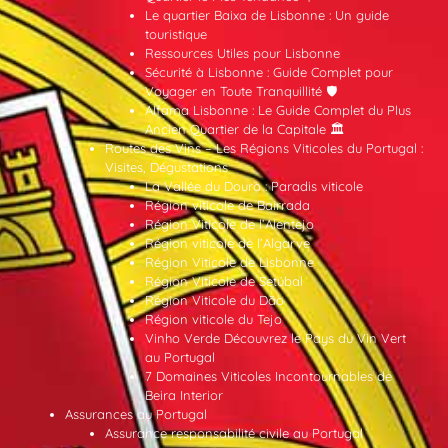
Le quartier Baixa de Lisbonne : Un guide
touristique
Ressources Utiles pour Lisbonne
Sécurité à Lisbonne : Guide Complet pour
Voyager en Toute Tranquillité 🛡️
Alfama Lisbonne : Le Guide Complet du Plus
Ancien Quartier de la Capitale 🏛️
Routes des Vins – Les Régions Viticoles du Portugal :
Visites, Dégustations
La Vallée du Douro : Paradis viticole
Région viticole de Bairrada
Région Viticole de l’Alentejo
Région viticole de l’Algarve
Région Viticole de Lisbonne
Région Viticole de Setúbal
Région Viticole du Dão
Région viticole du Tejo
Vinho Verde Découvrez le Pays du Vin Vert
au Portugal
7 Domaines Viticoles Incontournables de
Beira Interior
Assurances au Portugal
Assurance responsabilité civile au Portugal