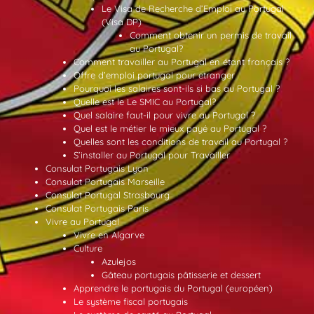
Le Visa de Recherche d’Emploi au Portugal
(Visa DP)
Comment obtenir un permis de travail
au Portugal?
Comment travailler au Portugal en étant français ?
Offre d’emploi portugal pour etranger
Pourquoi les salaires sont-ils si bas au Portugal ?
Quelle est le Le SMIC au Portugal?
Quel salaire faut-il pour vivre au Portugal ?
Quel est le métier le mieux payé au Portugal ?
Quelles sont les conditions de travail au Portugal ?
S’installer au Portugal pour Travailler
Consulat Portugais Lyon
Consulat Portugais Marseille
Consulat Portugal Strasbourg
Consulat Portugais Paris
Vivre au Portugal
Vivre en Algarve
Culture
Azulejos
Gâteau portugais pâtisserie et dessert
Apprendre le portugais du Portugal (européen)
Le système fiscal portugais