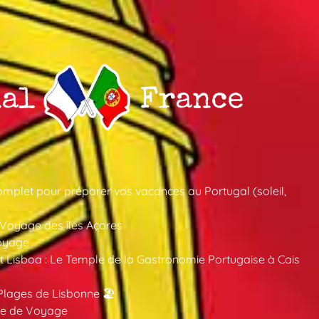
mplet pour préparer vos vacances au Portugal (soleil,
 Voyage des îles Açores
oyage
 Lisboa : Le Temple de la Gastronomie Portugaise à Cais
Plages de Lisbonne 🏖️
ide de Voyage