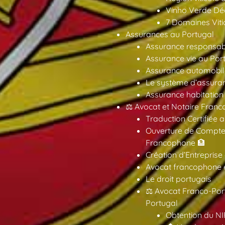
Vinho Verde Déc
7 Domaines Vitic
Assurances au Portugal
Assurance responsabil
Assurance vie au Por
Assurance automobil
Le système d’assuran
Assurance habitation
⚖️ Avocat et Notaire Fra
Traduction Certifiée 
Ouverture de Compte
Francophone 🏦
Création d’Entreprise
Avocat francophone en
Le droit portugais
⚖️ Avocat Franco-Por
Portugal
Obtention du NI