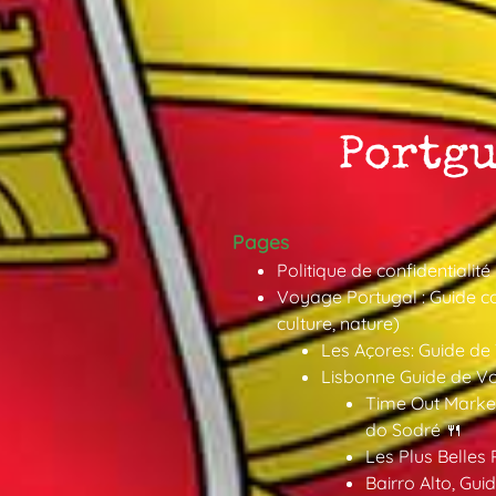
Pages
Politique de confidentialité
Voyage Portugal : Guide co
culture, nature)
Les Açores: Guide de
Lisbonne Guide de V
Time Out Market
do Sodré 🍴
Les Plus Belles 
Bairro Alto, Gu