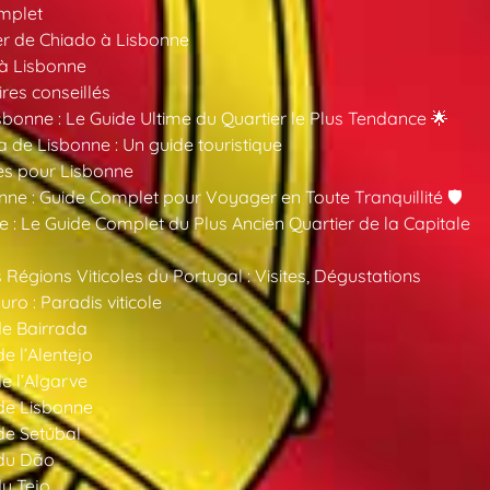
mplet
er de Chiado à Lisbonne
 à Lisbonne
ires conseillés
sbonne : Le Guide Ultime du Quartier le Plus Tendance 🌟
a de Lisbonne : Un guide touristique
es pour Lisbonne
nne : Guide Complet pour Voyager en Toute Tranquillité 🛡️
 : Le Guide Complet du Plus Ancien Quartier de la Capitale
 Régions Viticoles du Portugal : Visites, Dégustations
ro : Paradis viticole
de Bairrada
de l’Alentejo
de l’Algarve
 de Lisbonne
 de Setúbal
 du Dão
du Tejo