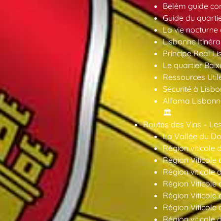
Belém guide co
Guide du quarti
La vie nocturne
Lisbonne Itinéra
Príncipe Real Li
Le quartier Baix
Ressources Util
Sécurité à Lisbo
Alfama Lisbonne
🏛️
Routes des Vins – Les
La Vallée du Dou
Région viticole 
Région Viticole 
Région viticole 
Région Viticole
Région Viticole
Région Viticole
Région viticole 