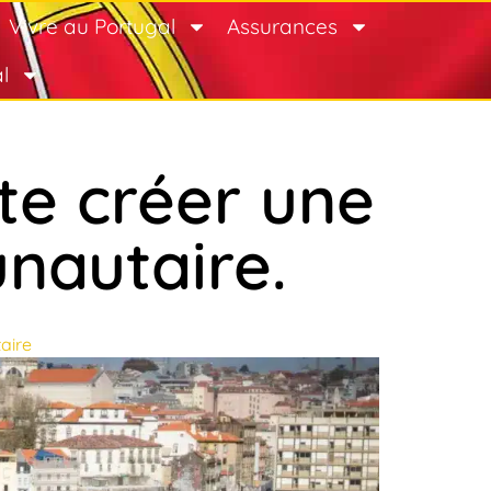
Vivre au Portugal
Assurances
l
te créer une
nautaire.
aire