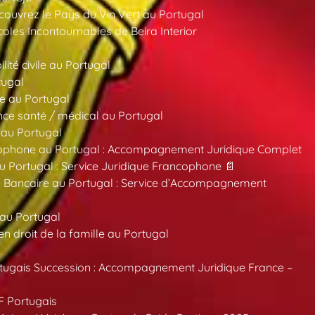
ouvrez le Pays du Vin Vert au Portugal
oles Incontournables de Beira Interior
ité civile au Portugal
tugal
e au Portugal
ce santé / médical au Portugal
 au Portugal
ncophone au Portugal : Accompagnement Juridique Complet
au Portugal : Service Juridique Francophone 📄
 Bancaire au Portugal : Service d’Accompagnement
 au Portugal
 droit de la famille au Portugal
tugais Succession : Accompagnement Juridique France –
F Portugais