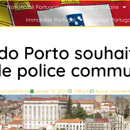
Nationalité Portugaise
Avocat / Notaire
Immobilier Portugal
Voyage Portuga
o Porto souhai
 de police commu
ortugalfrance
janvier 19, 2026
7:48 pm
Aucun comment