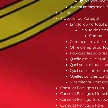
🏠 Vendre une M
Avocat immigration P
Météo
Travailler au Portugal
Emploi au Portugal 
Le Visa de Rech
Comment ob
Comment travailler au
Offre d’emploi portu
Pourquoi les salaires 
Quelle est le Le SMIC
Quel salaire faut-il p
Quel est le métier le
Quelles sont les condi
S’installer au Portuga
Consulat Portugais Lyon
Consulat Portugais Marseil
Consulat Portugal Strasbo
Consulat Portugais Paris