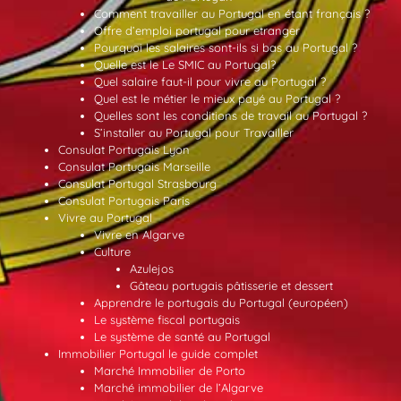
Comment travailler au Portugal en étant français ?
Offre d’emploi portugal pour etranger
Pourquoi les salaires sont-ils si bas au Portugal ?
Quelle est le Le SMIC au Portugal?
Quel salaire faut-il pour vivre au Portugal ?
Quel est le métier le mieux payé au Portugal ?
Quelles sont les conditions de travail au Portugal ?
S’installer au Portugal pour Travailler
Consulat Portugais Lyon
Consulat Portugais Marseille
Consulat Portugal Strasbourg
Consulat Portugais Paris
Vivre au Portugal
Vivre en Algarve
Culture
Azulejos
Gâteau portugais pâtisserie et dessert
Apprendre le portugais du Portugal (européen)
Le système fiscal portugais
Le système de santé au Portugal
Immobilier Portugal le guide complet
Marché Immobilier de Porto
Marché immobilier de l’Algarve