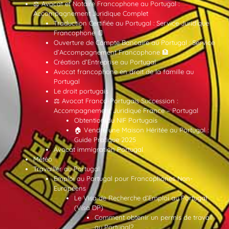
⚖️ Avocat et Notaire Francophone au Portugal :
Accompagnement Juridique Complet
Traduction Certifiée au Portugal : Service Juridique
Francophone 📄
Ouverture de Compte Bancaire au Portugal : Service
d’Accompagnement Francophone 🏦
Création d’Entreprise au Portugal
Avocat francophone en droit de la famille au
Portugal
Le droit portugais
⚖️ Avocat Franco-Portugais Succession :
Accompagnement Juridique France – Portugal
Obtention du NIF Portugais
🏠 Vendre une Maison Héritée au Portugal :
Guide Pratique 2025
Avocat immigration Portugal
Météo
Travailler au Portugal
Emploi au Portugal pour Francophones Non-
Européens
Le Visa de Recherche d’Emploi au Portugal
(Visa DP)
Comment obtenir un permis de travail
au Portugal?