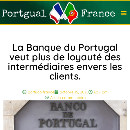
Travail
Nation
Avocat
Vivre
Immobi
Voyag
La Banque du Portugal
veut plus de loyauté des
intermédiaires envers les
clients.
portugalfrance
octobre 15, 2025
6:37 pm
Aucun commentaire