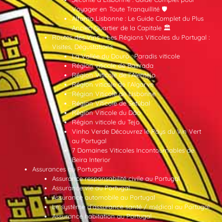
Voyager en Toute Tranquillité 🛡️
Alfama Lisbonne : Le Guide Complet du Plus
Ancien Quartier de la Capitale 🏛️
Routes des Vins – Les Régions Viticoles du Portugal :
Visites, Dégustations
La Vallée du Douro : Paradis viticole
Région viticole de Bairrada
Région Viticole de l’Alentejo
Région viticole de l’Algarve
Région Viticole de Lisbonne
Région Viticole de Setúbal
Région Viticole du Dão
Région viticole du Tejo
Vinho Verde Découvrez le Pays du Vin Vert
au Portugal
7 Domaines Viticoles Incontournables de
Beira Interior
Assurances au Portugal
Assurance responsabilité civile au Portugal
Assurance vie au Portugal
Assurance automobile au Portugal
Le système d’assurance santé / médical au Portugal
Assurance habitation au Portugal