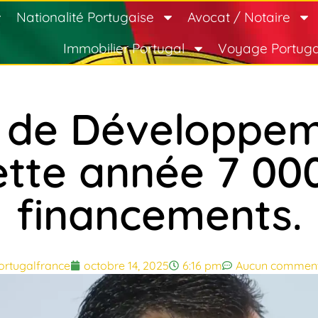
Nationalité Portugaise
Avocat / Notaire
Immobilier Portugal
Voyage Portuga
 de Développem
ette année 7 000
financements.
ortugalfrance
octobre 14, 2025
6:16 pm
Aucun comment