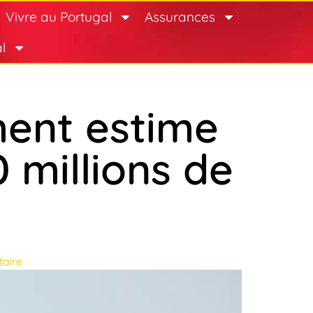
Vivre au Portugal
Assurances
l
ent estime
 millions de
aire