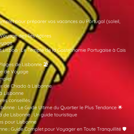
mplet pour préparer vos vacances au Portugal (soleil,
 Voyage des îles Açores
oyage
 Lisboa : Le Temple de la Gastronomie Portugaise à Cais
Plages de Lisbonne 🏖️
ide de Voyage
mplet
er de Chiado à Lisbonne
 à Lisbonne
ires conseillés
sbonne : Le Guide Ultime du Quartier le Plus Tendance 🌟
a de Lisbonne : Un guide touristique
es pour Lisbonne
nne : Guide Complet pour Voyager en Toute Tranquillité 🛡️