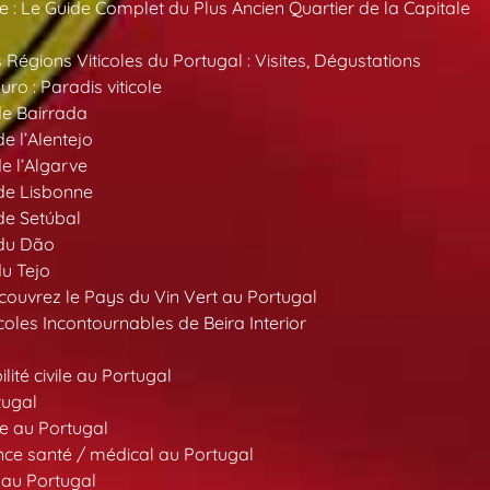
 : Le Guide Complet du Plus Ancien Quartier de la Capitale
 Régions Viticoles du Portugal : Visites, Dégustations
ro : Paradis viticole
de Bairrada
de l’Alentejo
de l’Algarve
 de Lisbonne
 de Setúbal
 du Dão
du Tejo
ouvrez le Pays du Vin Vert au Portugal
oles Incontournables de Beira Interior
ité civile au Portugal
tugal
e au Portugal
ce santé / médical au Portugal
 au Portugal