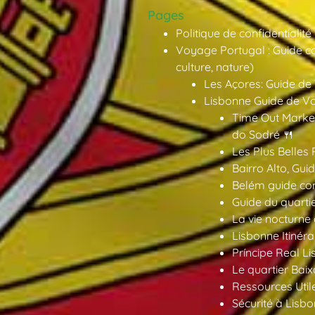
Pages
Politique de confidentialité
Voyage Portugal : Guide co
culture, nature)
Les Açores: Guide de
Lisbonne Guide de V
Time Out Market
do Sodré 🍴
Les Plus Belles 
Bairro Alto, Gu
Belém guide co
Guide du quarti
La vie nocturne
Lisbonne Itinéra
Príncipe Real Li
Le quartier Baix
Ressources Util
Sécurité à Lisbo