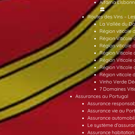
Alfama Lisbonne
🏛️
Routes des Vins – Les
La Vallée du Dou
Région viticole 
Région Viticole 
Région viticole 
Région Viticole
Région Viticole
Région Viticole
Région viticole 
Vinho Verde Déc
7 Domaines Vitic
Assurances au Portugal
Assurance responsabil
Assurance vie au Por
Assurance automobil
Le système d’assuran
Assurance habitation