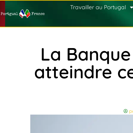
Travailler au Portugal
La Banque
atteindre c
p