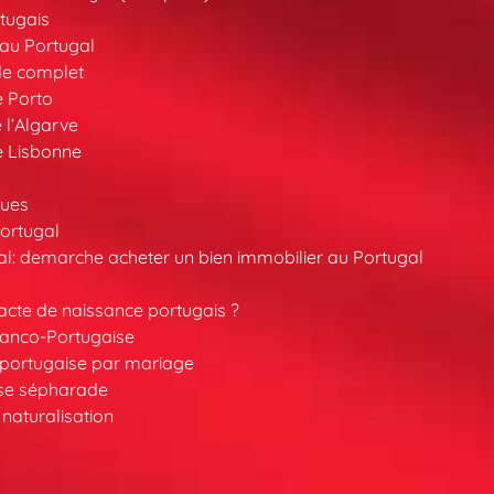
tugais
au Portugal
de complet
e Porto
 l’Algarve
e Lisbonne
ques
ortugal
l: demarche acheter un bien immobilier au Portugal
cte de naissance portugais ?
ranco-Portugaise
é portugaise par mariage
ise sépharade
 naturalisation