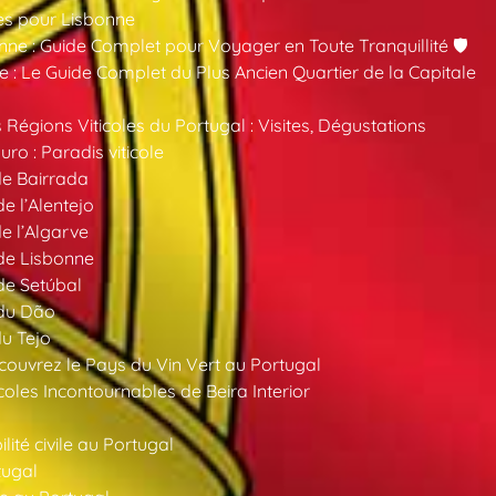
es pour Lisbonne
nne : Guide Complet pour Voyager en Toute Tranquillité 🛡️
 : Le Guide Complet du Plus Ancien Quartier de la Capitale
 Régions Viticoles du Portugal : Visites, Dégustations
ro : Paradis viticole
de Bairrada
de l’Alentejo
de l’Algarve
 de Lisbonne
 de Setúbal
 du Dão
du Tejo
ouvrez le Pays du Vin Vert au Portugal
oles Incontournables de Beira Interior
ité civile au Portugal
tugal