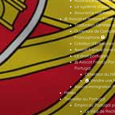
Assurance automobil
Le système d’assuran
Assurance habitation
⚖️ Avocat et Notaire Fra
Traduction Certifiée 
Ouverture de Compte
Francophone 🏦
Création d’Entreprise
Avocat francophone en
Le droit portugais
⚖️ Avocat Franco-Por
Portugal
Obtention du NI
🏠 Vendre une M
Avocat immigration P
Météo
Travailler au Portugal
Emploi au Portugal 
Le Visa de Rech