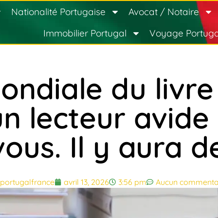
Nationalité Portugaise
Avocat / Notaire
Immobilier Portugal
Voyage Portuga
ndiale du livre
n lecteur avide
us. Il y aura de
portugalfrance
avril 13, 2026
3:56 pm
Aucun commenta