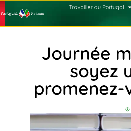
Travailler au Portugal
Journée mo
soyez u
promenez-vo