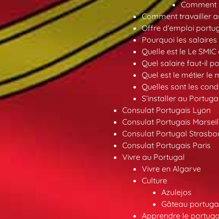
Comment ob
Comment travailler au
Offre d’emploi portu
Pourquoi les salaires 
Quelle est le Le SMIC
Quel salaire faut-il p
Quel est le métier le
Quelles sont les condi
S’installer au Portuga
Consulat Portugais Lyon
Consulat Portugais Marseil
Consulat Portugal Strasbo
Consulat Portugais Paris
Vivre au Portugal
Vivre en Algarve
Culture
Azulejos
Gâteau portugai
Apprendre le portuga