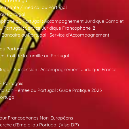
e au Portugal
ce santé / médical au Portugal
 au Portugal
ncophone au Portugal : Accompagnement Juridique Complet
au Portugal : Service Juridique Francophone 📄
 Bancaire au Portugal : Service d’Accompagnement
 au Portugal
 droit de la famille au Portugal
tugais Succession : Accompagnement Juridique France –
F Portugais
aison Héritée au Portugal : Guide Pratique 2025
ortugal
pour Francophones Non-Européens
erche d’Emploi au Portugal (Visa DP)