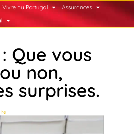
Vivre au Portugal
Assurances
l
 : Que vous
 ou non,
s surprises.
ire