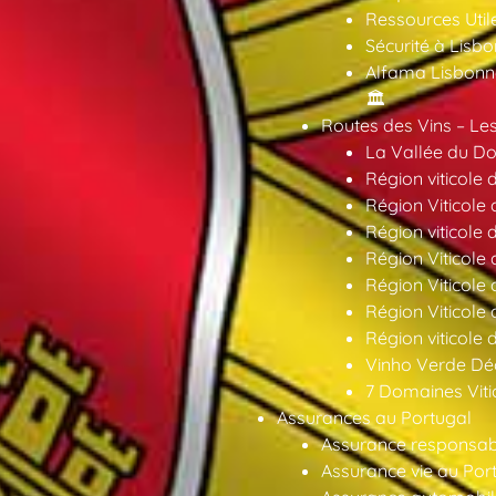
Ressources Util
Sécurité à Lisbo
Alfama Lisbonne
🏛️
Routes des Vins – Les
La Vallée du Dou
Région viticole 
Région Viticole 
Région viticole 
Région Viticole
Région Viticole
Région Viticole
Région viticole 
Vinho Verde Déc
7 Domaines Vitic
Assurances au Portugal
Assurance responsabil
Assurance vie au Por