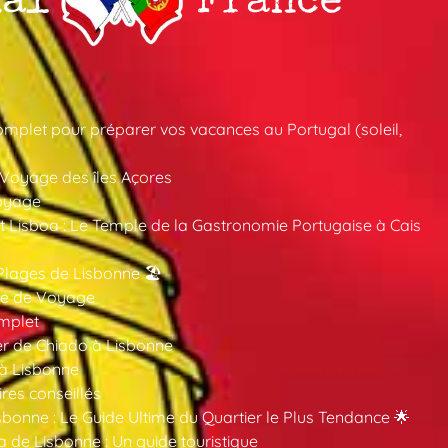
mplet pour préparer vos vacances au Portugal (soleil,
 Voyage des îles Açores
oyage
 Lisboa : Le Temple de la Gastronomie Portugaise à Cais
Plages de Lisbonne 🏖️
ide de Voyage
mplet
er de Chiado à Lisbonne
 à Lisbonne
ires conseillés
sbonne : Le Guide Ultime du Quartier le Plus Tendance 🌟
a de Lisbonne : Un guide touristique