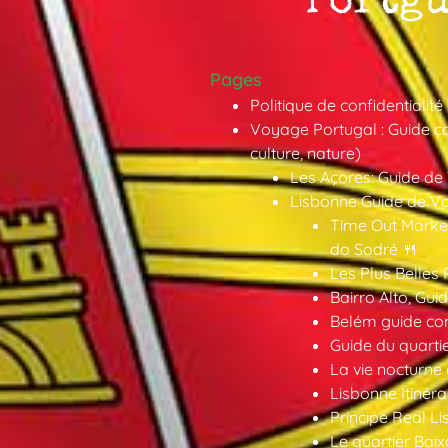
Pages
Politique de confidentialité
Voyage Portugal : Guide co
culture, nature)
Les Açores: Guide de
Lisbonne Guide de V
Time Out Market
do Sodré 🍴
Les Plus Belles 
Bairro Alto, Gu
Belém guide co
Guide du quarti
La vie nocturne
Lisbonne Itinéra
Príncipe Real Li
Le quartier Baix