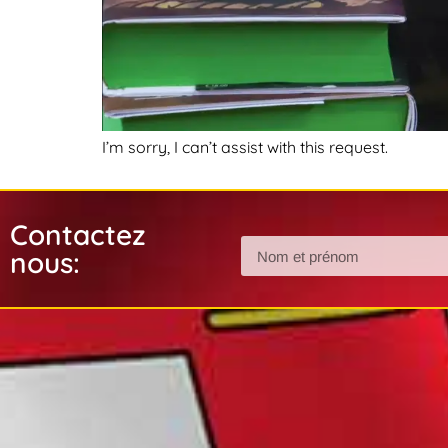
I’m sorry, I can’t assist with this request.
Contactez
nous: