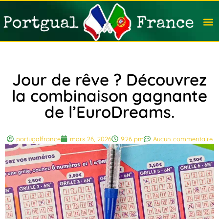
Travail
Nation
Avocat
Vivre
Immobi
Voyag
Jour de rêve ? Découvrez
la combinaison gagnante
de l’EuroDreams.
portugalfrance
mars 26, 2026
9:26 pm
Aucun commentaire