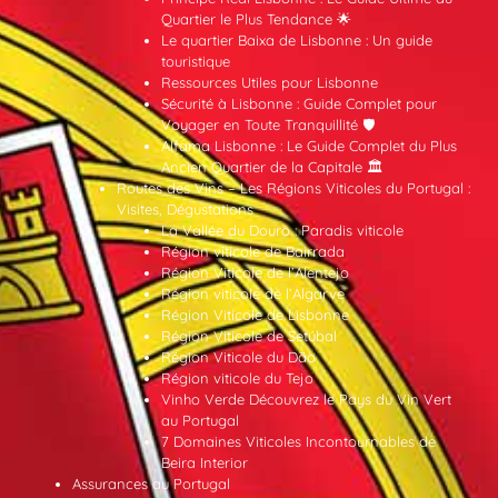
Quartier le Plus Tendance 🌟
Le quartier Baixa de Lisbonne : Un guide
touristique
Ressources Utiles pour Lisbonne
Sécurité à Lisbonne : Guide Complet pour
Voyager en Toute Tranquillité 🛡️
Alfama Lisbonne : Le Guide Complet du Plus
Ancien Quartier de la Capitale 🏛️
Routes des Vins – Les Régions Viticoles du Portugal :
Visites, Dégustations
La Vallée du Douro : Paradis viticole
Région viticole de Bairrada
Région Viticole de l’Alentejo
Région viticole de l’Algarve
Région Viticole de Lisbonne
Région Viticole de Setúbal
Région Viticole du Dão
Région viticole du Tejo
Vinho Verde Découvrez le Pays du Vin Vert
au Portugal
7 Domaines Viticoles Incontournables de
Beira Interior
Assurances au Portugal