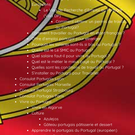
Européens
Le Visa de Recherche d’Emploi au Portugal
(Visa DP)
Comment obtenir un permis de travail
au Portugal?
Comment travailler au Portugal en étant français ?
Offre d’emploi portugal pour etranger
Pourquoi les salaires sont-ils si bas au Portugal ?
Quelle est le Le SMIC au Portugal?
Quel salaire faut-il pour vivre au Portugal ?
Quel est le métier le mieux payé au Portugal ?
Quelles sont les conditions de travail au Portugal ?
S’installer au Portugal pour Travailler
Consulat Portugais Lyon
Consulat Portugais Marseille
Consulat Portugal Strasbourg
Consulat Portugais Paris
Vivre au Portugal
Vivre en Algarve
Culture
Azulejos
Gâteau portugais pâtisserie et dessert
Apprendre le portugais du Portugal (européen)