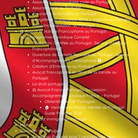
Assurance responsabilité civile au Portugal
Assurance vie au Portugal
Assurance automobile au Portugal
Le système d’assurance santé / médical au Portugal
Assurance habitation au Portugal
⚖️ Avocat et Notaire Francophone au Portugal :
Accompagnement Juridique Complet
Traduction Certifiée au Portugal : Service Juridique
Francophone 📄
Ouverture de Compte Bancaire au Portugal : Service
d’Accompagnement Francophone 🏦
Création d’Entreprise au Portugal
Avocat francophone en droit de la famille au
Portugal
Le droit portugais
⚖️ Avocat Franco-Portugais Succession :
Accompagnement Juridique France – Portugal
Obtention du NIF Portugais
🏠 Vendre une Maison Héritée au Portugal :
Guide Pratique 2025
Avocat immigration Portugal
Météo
Travailler au Portugal
Emploi au Portugal pour Francophones Non-