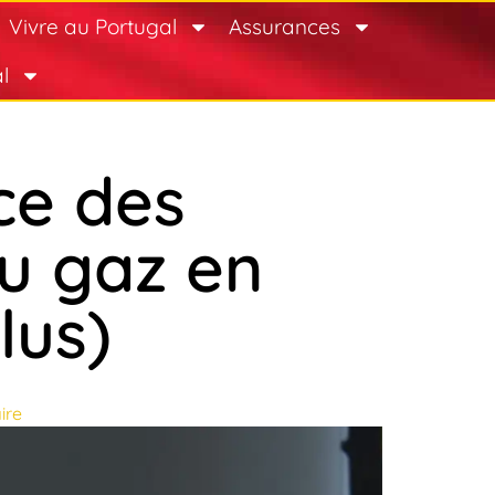
Vivre au Portugal
Assurances
l
ce des
au gaz en
plus)
ire