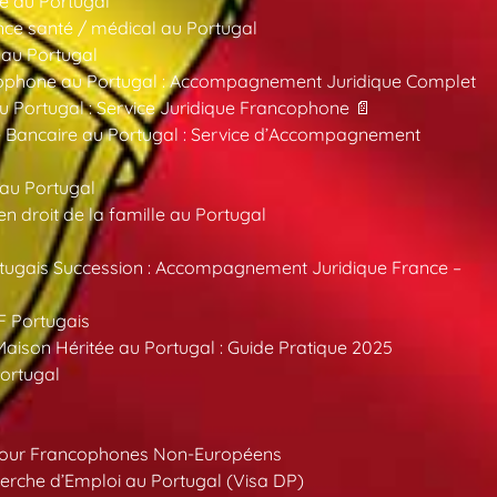
e au Portugal
ce santé / médical au Portugal
 au Portugal
ncophone au Portugal : Accompagnement Juridique Complet
au Portugal : Service Juridique Francophone 📄
 Bancaire au Portugal : Service d’Accompagnement
 au Portugal
 droit de la famille au Portugal
tugais Succession : Accompagnement Juridique France –
F Portugais
aison Héritée au Portugal : Guide Pratique 2025
ortugal
pour Francophones Non-Européens
erche d’Emploi au Portugal (Visa DP)