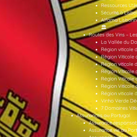
Ressources Util
Sécurité à Lisbo
Alfama Lisbonne
🏛️
Routes des Vins – Les
La Vallée du Dou
Région viticole 
Région Viticole 
Région viticole 
Région Viticole
Région Viticole
Région Viticole
Région viticole 
Vinho Verde Déc
7 Domaines Vitic
Assurances au Portugal
Assurance responsabil
Assurance vie au Por