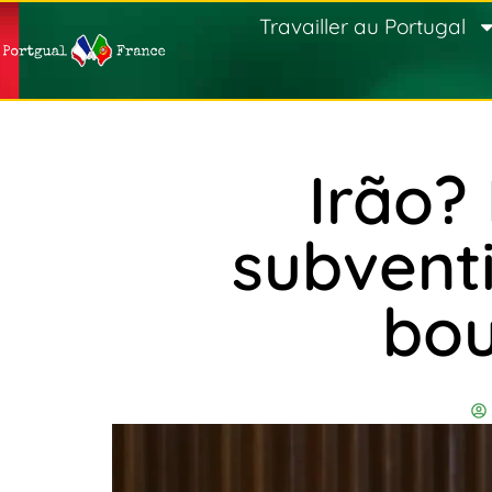
Travailler au Portugal
Irão?
subventi
bout