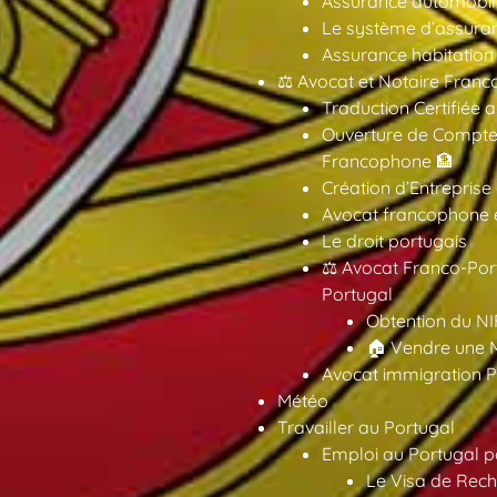
Assurance automobil
Le système d’assuran
Assurance habitation
⚖️ Avocat et Notaire Fra
Traduction Certifiée 
Ouverture de Compte
Francophone 🏦
Création d’Entreprise
Avocat francophone en
Le droit portugais
⚖️ Avocat Franco-Por
Portugal
Obtention du NI
🏠 Vendre une M
Avocat immigration P
Météo
Travailler au Portugal
Emploi au Portugal 
Le Visa de Rech