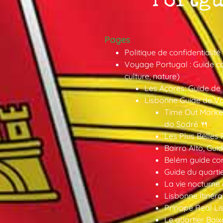
Pages
Politique de confidentialité
Voyage Portugal : Guide co
culture, nature)
Les Açores: Guide de
Lisbonne Guide de V
Time Out Market
do Sodré 🍴
Les Plus Belles 
Bairro Alto, Gu
Belém guide co
Guide du quarti
La vie nocturne
Lisbonne Itinéra
Príncipe Real Li
Le quartier Baix