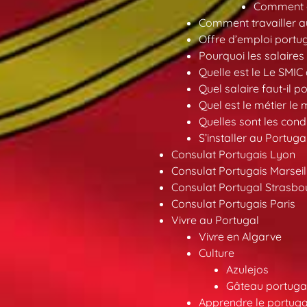
Comment ob
Comment travailler au
Offre d’emploi portu
Pourquoi les salaires 
Quelle est le Le SMIC
Quel salaire faut-il p
Quel est le métier le
Quelles sont les condi
S’installer au Portuga
Consulat Portugais Lyon
Consulat Portugais Marseil
Consulat Portugal Strasbo
Consulat Portugais Paris
Vivre au Portugal
Vivre en Algarve
Culture
Azulejos
Gâteau portugai
Apprendre le portuga