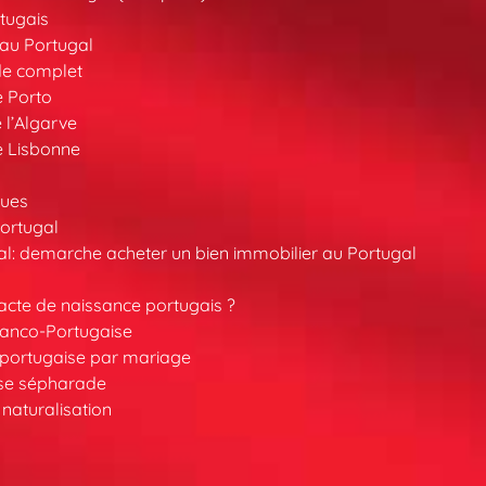
tugais
au Portugal
de complet
e Porto
 l’Algarve
e Lisbonne
ques
ortugal
l: demarche acheter un bien immobilier au Portugal
cte de naissance portugais ?
ranco-Portugaise
é portugaise par mariage
ise sépharade
 naturalisation