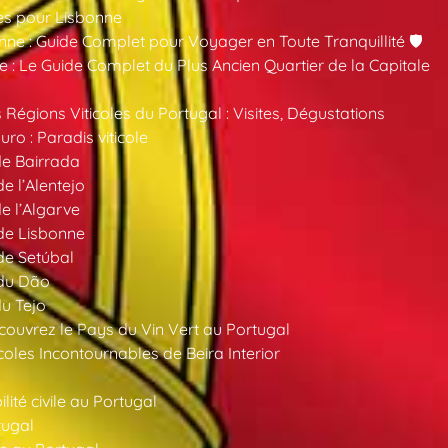
es pour Lisbonne
nne : Guide Complet pour Voyager en Toute Tranquillité 🛡️
 : Le Guide Complet du Plus Ancien Quartier de la Capitale
 Régions Viticoles du Portugal : Visites, Dégustations
ro : Paradis viticole
de Bairrada
de l’Alentejo
de l’Algarve
 de Lisbonne
 de Setúbal
 du Dão
du Tejo
ouvrez le Pays du Vin Vert au Portugal
oles Incontournables de Beira Interior
ité civile au Portugal
tugal