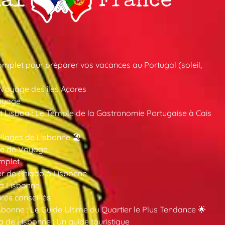
mplet pour préparer vos vacances au Portugal (soleil,
 Voyage des îles Açores
oyage
 Lisboa : Le Temple de la Gastronomie Portugaise à Cais
Plages de Lisbonne 🏖️
ide de Voyage
mplet
er de Chiado à Lisbonne
 à Lisbonne
ires conseillés
sbonne : Le Guide Ultime du Quartier le Plus Tendance 🌟
a de Lisbonne : Un guide touristique