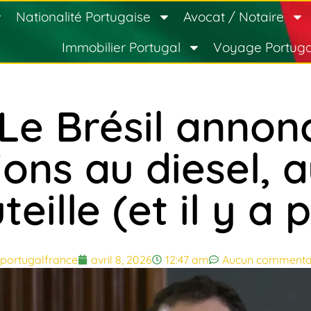
Nationalité Portugaise
Avocat / Notaire
Immobilier Portugal
Voyage Portuga
 Le Brésil annon
ons au diesel, 
eille (et il y a 
portugalfrance
avril 8, 2026
12:47 am
Aucun commenta