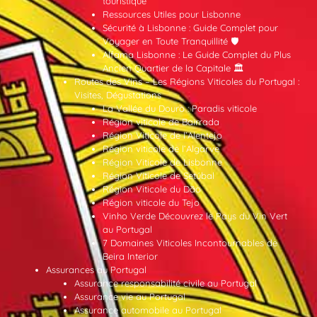
touristique
Ressources Utiles pour Lisbonne
Sécurité à Lisbonne : Guide Complet pour
Voyager en Toute Tranquillité 🛡️
Alfama Lisbonne : Le Guide Complet du Plus
Ancien Quartier de la Capitale 🏛️
Routes des Vins – Les Régions Viticoles du Portugal :
Visites, Dégustations
La Vallée du Douro : Paradis viticole
Région viticole de Bairrada
Région Viticole de l’Alentejo
Région viticole de l’Algarve
Région Viticole de Lisbonne
Région Viticole de Setúbal
Région Viticole du Dão
Région viticole du Tejo
Vinho Verde Découvrez le Pays du Vin Vert
au Portugal
7 Domaines Viticoles Incontournables de
Beira Interior
Assurances au Portugal
Assurance responsabilité civile au Portugal
Assurance vie au Portugal
Assurance automobile au Portugal