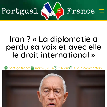
Travail
Nation
Avocat
Vivre
Immobi
Voyag
Iran ? « La diplomatie a
perdu sa voix et avec elle
le droit international »
portugalfrance
mars 6, 2026
1:07 am
Aucun commentaire