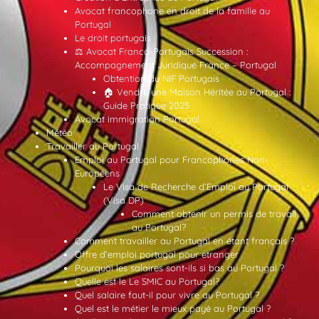
Avocat francophone en droit de la famille au
Portugal
Le droit portugais
⚖️ Avocat Franco-Portugais Succession :
Accompagnement Juridique France – Portugal
Obtention du NIF Portugais
🏠 Vendre une Maison Héritée au Portugal :
Guide Pratique 2025
Avocat immigration Portugal
Météo
Travailler au Portugal
Emploi au Portugal pour Francophones Non-
Européens
Le Visa de Recherche d’Emploi au Portugal
(Visa DP)
Comment obtenir un permis de travail
au Portugal?
Comment travailler au Portugal en étant français ?
Offre d’emploi portugal pour etranger
Pourquoi les salaires sont-ils si bas au Portugal ?
Quelle est le Le SMIC au Portugal?
Quel salaire faut-il pour vivre au Portugal ?
Quel est le métier le mieux payé au Portugal ?