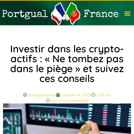
Travail
Nation
Avocat
Vivre
Immobi
Voyag
Investir dans les crypto-
actifs : « Ne tombez pas
dans le piège » et suivez
ces conseils
portugalfrance
octobre 14, 2025
3:26 am
Aucun commentaire