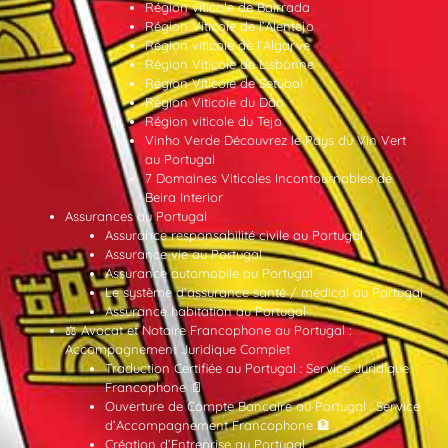
Région viticole de Bairrada
Région Viticole de l’Alentejo
Région viticole de l’Algarve
Région Viticole de Lisbonne
Région Viticole de Setúbal
Région Viticole du Dão
Région viticole du Tejo
Vinho Verde Découvrez le Pays du Vin Vert
au Portugal
7 Domaines Viticoles Incontournables de
Beira Interior
Assurances au Portugal
Assurance responsabilité civile au Portugal
Assurance vie au Portugal
Assurance automobile au Portugal
Le système d’assurance santé / médical au Portugal
Assurance habitation au Portugal
⚖️ Avocat et Notaire Francophone au Portugal :
Accompagnement Juridique Complet
Traduction Certifiée au Portugal : Service Juridique
Francophone 📄
Ouverture de Compte Bancaire au Portugal : Service
d’Accompagnement Francophone 🏦
Création d’Entreprise au Portugal