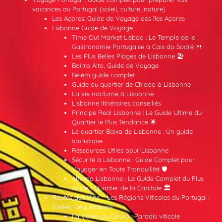
vacances au Portugal (soleil, culture, nature)
Les Açores: Guide de Voyage des îles Açores
Lisbonne Guide de Voyage
Time Out Market Lisboa : Le Temple de la
Gastronomie Portugaise à Cais do Sodré 🍴
Les Plus Belles Plages de Lisbonne 🏖️
Bairro Alto, Guide de Voyage
Belém guide complet
Guide du quartier de Chiado à Lisbonne
La vie nocturne à Lisbonne
Lisbonne Itinéraires conseillés
Príncipe Real Lisbonne : Le Guide Ultime du
Quartier le Plus Tendance 🌟
Le quartier Baixa de Lisbonne : Un guide
touristique
Ressources Utiles pour Lisbonne
Sécurité à Lisbonne : Guide Complet pour
Voyager en Toute Tranquillité 🛡️
Alfama Lisbonne : Le Guide Complet du Plus
Ancien Quartier de la Capitale 🏛️
Routes des Vins – Les Régions Viticoles du Portugal :
Visites, Dégustations
La Vallée du Douro : Paradis viticole