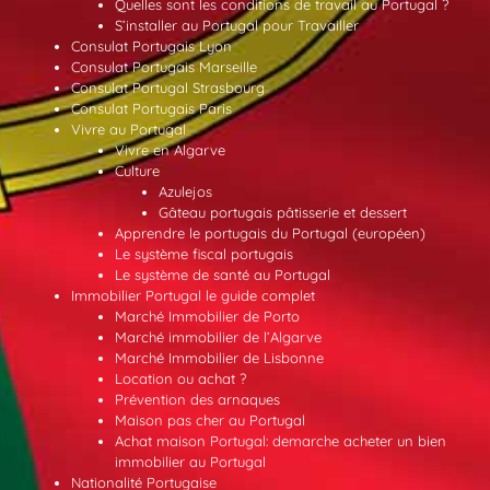
Quelles sont les conditions de travail au Portugal ?
S’installer au Portugal pour Travailler
Consulat Portugais Lyon
Consulat Portugais Marseille
Consulat Portugal Strasbourg
Consulat Portugais Paris
Vivre au Portugal
Vivre en Algarve
Culture
Azulejos
Gâteau portugais pâtisserie et dessert
Apprendre le portugais du Portugal (européen)
Le système fiscal portugais
Le système de santé au Portugal
Immobilier Portugal le guide complet
Marché Immobilier de Porto
Marché immobilier de l’Algarve
Marché Immobilier de Lisbonne
Location ou achat ?
Prévention des arnaques
Maison pas cher au Portugal
Achat maison Portugal: demarche acheter un bien
immobilier au Portugal
Nationalité Portugaise