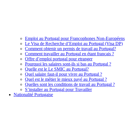
Emploi au Portugal pour Francophones Non-Européens
Le Visa de Recherche d’Emploi au Portugal (Visa DP)
Comment obtenir un permis de travail au Portugal?
Comment travailler au Portugal en étant français ?
Offre d’emploi portugal pour etranger
Pourquoi les salaires sont-ils si bas au Portugal ?
Quelle est le Le SMIC au Portugal?
Quel salaire faut-il pour vivre au Portugal ?
Quel est le métier le mieux payé au Portugal ?
Quelles sont les conditions de travail au Portugal ?
S’installer au Portugal pour Travailler
Nationalité Portugaise