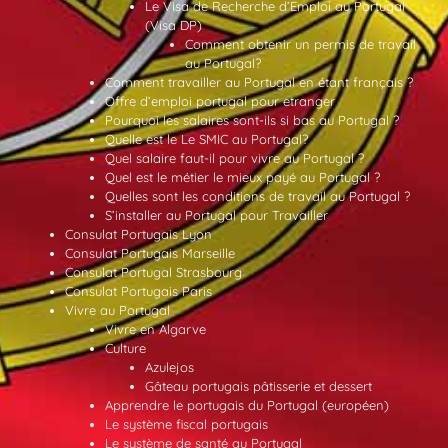
Le Visa de Recherche d’Emploi au Portugal
(Visa DP)
Comment obtenir un permis de travail
au Portugal?
Comment travailler au Portugal en étant français ?
Offre d’emploi portugal pour etranger
Pourquoi les salaires sont-ils si bas au Portugal ?
Quelle est le Le SMIC au Portugal?
Quel salaire faut-il pour vivre au Portugal ?
Quel est le métier le mieux payé au Portugal ?
Quelles sont les conditions de travail au Portugal ?
S’installer au Portugal pour Travailler
Consulat Portugais Lyon
Consulat Portugais Marseille
Consulat Portugal Strasbourg
Consulat Portugais Paris
Vivre au Portugal
Vivre en Algarve
Culture
Azulejos
Gâteau portugais pâtisserie et dessert
Apprendre le portugais du Portugal (européen)
Le système fiscal portugais
Le système de santé au Portugal