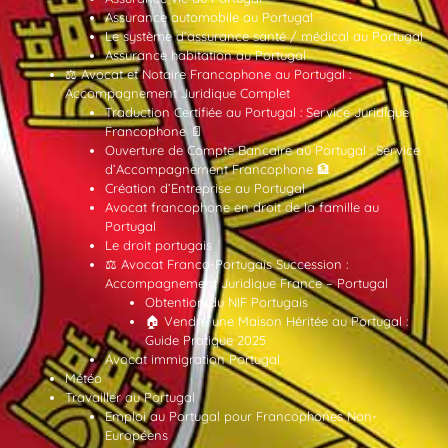
Assurance automobile au Portugal
Le système d’assurance santé / médical au Portugal
Assurance habitation au Portugal
⚖️ Avocat et Notaire Francophone au Portugal :
Accompagnement Juridique Complet
Traduction Certifiée au Portugal : Service Juridique
Francophone 📄
Ouverture de Compte Bancaire au Portugal : Service
d’Accompagnement Francophone 🏦
Création d’Entreprise au Portugal
Avocat francophone en droit de la famille au
Portugal
Le droit portugais
⚖️ Avocat Franco-Portugais Succession :
Accompagnement Juridique France – Portugal
Obtention du NIF Portugais
🏠 Vendre une Maison Héritée au Portugal :
Guide Pratique 2025
Avocat immigration Portugal
Météo
Travailler au Portugal
Emploi au Portugal pour Francophones Non-
Européens