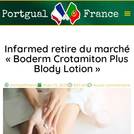
Travail
Nation
Avocat
Vivre
Immobi
Voyag
Infarmed retire du marché
« Boderm Crotamiton Plus
Blody Lotion »
portugalfrance
mars 15, 2026
8:37 am
Aucun commentaire