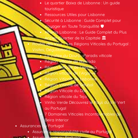
Le quartier Baixa de Lisbonne : Un guide
touristique
Ressources Utiles pour Lisbonne
Sécurité à Lisbonne : Guide Complet pour
Voyager en Toute Tranquillité 🛡️
Alfama Lisbonne : Le Guide Complet du Plus
Ancien Quartier de la Capitale 🏛️
Routes des Vins – Les Régions Viticoles du Portugal :
Visites, Dégustations
La Vallée du Douro : Paradis viticole
Région viticole de Bairrada
Région Viticole de l’Alentejo
Région viticole de l’Algarve
Région Viticole de Lisbonne
Région Viticole de Setúbal
Région Viticole du Dão
Région viticole du Tejo
Vinho Verde Découvrez le Pays du Vin Vert
au Portugal
7 Domaines Viticoles Incontournables de
Beira Interior
Assurances au Portugal
Assurance responsabilité civile au Portugal
Assurance vie au Portugal