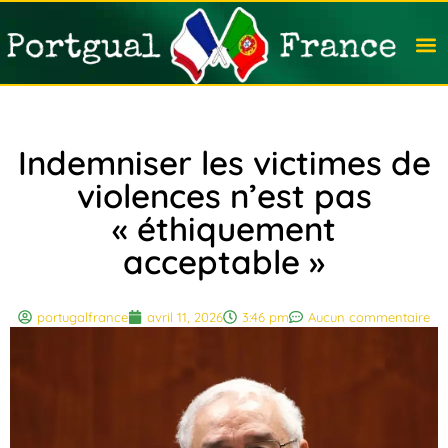
Travail
Nation
Avocat
Vivre
Immobi
Voyag
Indemniser les victimes de
violences n’est pas
« éthiquement
acceptable »
portugalfrance
avril 11, 2026
3:46 pm
Aucun commentaire