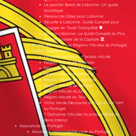
Le quartier Baixa de Lisbonne : Un guide
touristique
Ressources Utiles pour Lisbonne
Sécurité à Lisbonne : Guide Complet pour
Voyager en Toute Tranquillité 🛡️
Alfama Lisbonne : Le Guide Complet du Plus
Ancien Quartier de la Capitale 🏛️
Routes des Vins – Les Régions Viticoles du Portugal :
Visites, Dégustations
La Vallée du Douro : Paradis viticole
Région viticole de Bairrada
Région Viticole de l’Alentejo
Région viticole de l’Algarve
Région Viticole de Lisbonne
Région Viticole de Setúbal
Région Viticole du Dão
Région viticole du Tejo
Vinho Verde Découvrez le Pays du Vin Vert
au Portugal
7 Domaines Viticoles Incontournables de
Beira Interior
Assurances au Portugal
Assurance responsabilité civile au Portugal