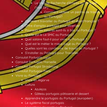
Le Visa de Recherche d’Emploi au Portugal
(Visa DP)
Comment obtenir un permis de travail
au Portugal?
Comment travailler au Portugal en étant français ?
Offre d’emploi portugal pour etranger
Pourquoi les salaires sont-ils si bas au Portugal ?
Quelle est le Le SMIC au Portugal?
Quel salaire faut-il pour vivre au Portugal ?
Quel est le métier le mieux payé au Portugal ?
Quelles sont les conditions de travail au Portugal ?
S’installer au Portugal pour Travailler
Consulat Portugais Lyon
Consulat Portugais Marseille
Consulat Portugal Strasbourg
Consulat Portugais Paris
Vivre au Portugal
Vivre en Algarve
Culture
Azulejos
Gâteau portugais pâtisserie et dessert
Apprendre le portugais du Portugal (européen)
Le système fiscal portugais