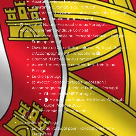
Assurance vie au Portugal
Assurance automobile au Portugal
Le système d’assurance santé / médical au Portugal
Assurance habitation au Portugal
⚖️ Avocat et Notaire Francophone au Portugal :
Accompagnement Juridique Complet
Traduction Certifiée au Portugal : Service Juridique
Francophone 📄
Ouverture de Compte Bancaire au Portugal : Service
d’Accompagnement Francophone 🏦
Création d’Entreprise au Portugal
Avocat francophone en droit de la famille au
Portugal
Le droit portugais
⚖️ Avocat Franco-Portugais Succession :
Accompagnement Juridique France – Portugal
Obtention du NIF Portugais
🏠 Vendre une Maison Héritée au Portugal :
Guide Pratique 2025
Avocat immigration Portugal
Météo
Travailler au Portugal
Emploi au Portugal pour Francophones Non-
Européens