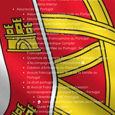
Beira Interior
Assurances au Portugal
Assurance responsabilité civile au Portugal
Assurance vie au Portugal
Assurance automobile au Portugal
Le système d’assurance santé / médical au Portugal
Assurance habitation au Portugal
⚖️ Avocat et Notaire Francophone au Portugal :
Accompagnement Juridique Complet
Traduction Certifiée au Portugal : Service Juridique
Francophone 📄
Ouverture de Compte Bancaire au Portugal : Service
d’Accompagnement Francophone 🏦
Création d’Entreprise au Portugal
Avocat francophone en droit de la famille au
Portugal
Le droit portugais
⚖️ Avocat Franco-Portugais Succession :
Accompagnement Juridique France – Portugal
Obtention du NIF Portugais
🏠 Vendre une Maison Héritée au Portugal :
Guide Pratique 2025
Avocat immigration Portugal