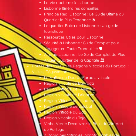
La vie nocturne à Lisbonne
Lisbonne Itinéraires conseillés
Príncipe Real Lisbonne : Le Guide Ultime du
Quartier le Plus Tendance 🌟
Le quartier Baixa de Lisbonne : Un guide
touristique
Ressources Utiles pour Lisbonne
Sécurité à Lisbonne : Guide Complet pour
Voyager en Toute Tranquillité 🛡️
Alfama Lisbonne : Le Guide Complet du Plus
Ancien Quartier de la Capitale 🏛️
Routes des Vins – Les Régions Viticoles du Portugal :
Visites, Dégustations
La Vallée du Douro : Paradis viticole
Région viticole de Bairrada
Région Viticole de l’Alentejo
Région viticole de l’Algarve
Région Viticole de Lisbonne
Région Viticole de Setúbal
Région Viticole du Dão
Région viticole du Tejo
Vinho Verde Découvrez le Pays du Vin Vert
au Portugal
7 Domaines Viticoles Incontournables de