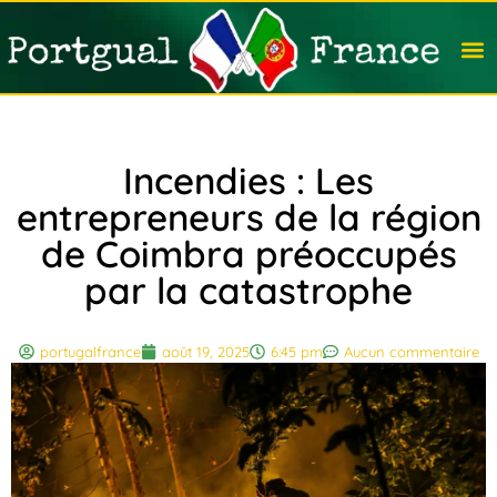
Travail
Nation
Avocat
Vivre
Immobi
Voyag
Incendies : Les
entrepreneurs de la région
de Coimbra préoccupés
par la catastrophe
portugalfrance
août 19, 2025
6:45 pm
Aucun commentaire