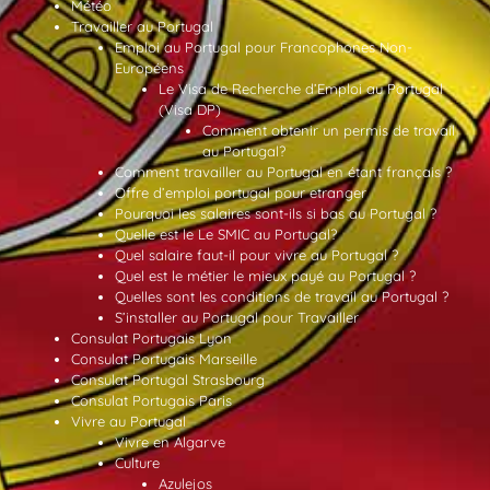
Météo
Travailler au Portugal
Emploi au Portugal pour Francophones Non-
Européens
Le Visa de Recherche d’Emploi au Portugal
(Visa DP)
Comment obtenir un permis de travail
au Portugal?
Comment travailler au Portugal en étant français ?
Offre d’emploi portugal pour etranger
Pourquoi les salaires sont-ils si bas au Portugal ?
Quelle est le Le SMIC au Portugal?
Quel salaire faut-il pour vivre au Portugal ?
Quel est le métier le mieux payé au Portugal ?
Quelles sont les conditions de travail au Portugal ?
S’installer au Portugal pour Travailler
Consulat Portugais Lyon
Consulat Portugais Marseille
Consulat Portugal Strasbourg
Consulat Portugais Paris
Vivre au Portugal
Vivre en Algarve
Culture
Azulejos