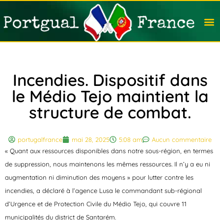
Travail
Nation
Avocat
Vivre
Immobi
Voyag
Incendies. Dispositif dans
le Médio Tejo maintient la
structure de combat.
portugalfrance
mai 28, 2025
5:08 am
Aucun commentaire
« Quant aux ressources disponibles dans notre sous-région, en termes
de suppression, nous maintenons les mêmes ressources. Il n’y a eu ni
augmentation ni diminution des moyens » pour lutter contre les
incendies, a déclaré à l’agence Lusa le commandant sub-régional
d’Urgence et de Protection Civile du Médio Tejo, qui couvre 11
municipalités du district de Santarém.