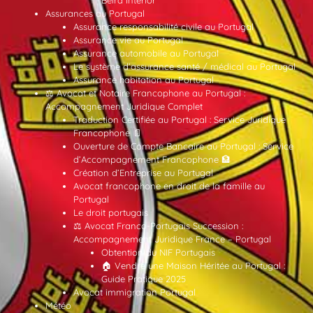
Beira Interior
Assurances au Portugal
Assurance responsabilité civile au Portugal
Assurance vie au Portugal
Assurance automobile au Portugal
Le système d’assurance santé / médical au Portugal
Assurance habitation au Portugal
⚖️ Avocat et Notaire Francophone au Portugal :
Accompagnement Juridique Complet
Traduction Certifiée au Portugal : Service Juridique
Francophone 📄
Ouverture de Compte Bancaire au Portugal : Service
d’Accompagnement Francophone 🏦
Création d’Entreprise au Portugal
Avocat francophone en droit de la famille au
Portugal
Le droit portugais
⚖️ Avocat Franco-Portugais Succession :
Accompagnement Juridique France – Portugal
Obtention du NIF Portugais
🏠 Vendre une Maison Héritée au Portugal :
Guide Pratique 2025
Avocat immigration Portugal
Météo