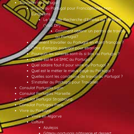
Travailler au Portugal
Emploi au Portugal pour Francophones Non-
Européens
Le Visa de Recherche d’Emploi au Portugal
(Visa DP)
Comment obtenir un permis de travail
au Portugal?
Comment travailler au Portugal en étant français ?
Offre d’emploi portugal pour etranger
Pourquoi les salaires sont-ils si bas au Portugal ?
Quelle est le Le SMIC au Portugal?
Quel salaire faut-il pour vivre au Portugal ?
Quel est le métier le mieux payé au Portugal ?
Quelles sont les conditions de travail au Portugal ?
S’installer au Portugal pour Travailler
Consulat Portugais Lyon
Consulat Portugais Marseille
Consulat Portugal Strasbourg
Consulat Portugais Paris
Vivre au Portugal
Vivre en Algarve
Culture
Azulejos
Gâteau portugais pâtisserie et dessert