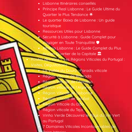
Lisbonne Itinéraires conseillés
Príncipe Real Lisbonne : Le Guide Ultime du
Quartier le Plus Tendance 🌟
Le quartier Baixa de Lisbonne : Un guide
touristique
Ressources Utiles pour Lisbonne
Sécurité à Lisbonne : Guide Complet pour
Voyager en Toute Tranquillité 🛡️
Alfama Lisbonne : Le Guide Complet du Plus
Ancien Quartier de la Capitale 🏛️
Routes des Vins – Les Régions Viticoles du Portugal :
Visites, Dégustations
La Vallée du Douro : Paradis viticole
Région viticole de Bairrada
Région Viticole de l’Alentejo
Région viticole de l’Algarve
Région Viticole de Lisbonne
Région Viticole de Setúbal
Région Viticole du Dão
Région viticole du Tejo
Vinho Verde Découvrez le Pays du Vin Vert
au Portugal
7 Domaines Viticoles Incontournables de