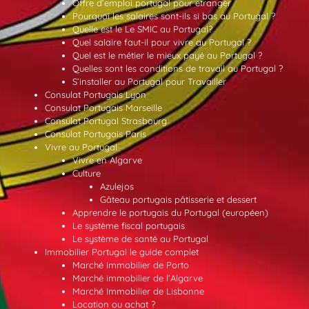
Offre d’emploi portugal pour etranger
Pourquoi les salaires sont-ils si bas au Portugal ?
Quelle est le Le SMIC au Portugal?
Quel salaire faut-il pour vivre au Portugal ?
Quel est le métier le mieux payé au Portugal ?
Quelles sont les conditions de travail au Portugal ?
S’installer au Portugal pour Travailler
Consulat Portugais Lyon
Consulat Portugais Marseille
Consulat Portugal Strasbourg
Consulat Portugais Paris
Vivre au Portugal
Vivre en Algarve
Culture
Azulejos
Gâteau portugais pâtisserie et dessert
Apprendre le portugais du Portugal (européen)
Le système fiscal portugais
Le système de santé au Portugal
Immobilier Portugal le guide complet
Marché Immobilier de Porto
Marché immobilier de l’Algarve
Marché Immobilier de Lisbonne
Location ou achat ?