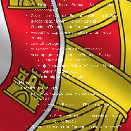
Traduction Certifiée au Portugal : Service Juridique
Francophone 📄
Ouverture de Compte Bancaire au Portugal : Service
d’Accompagnement Francophone 🏦
Création d’Entreprise au Portugal
Avocat francophone en droit de la famille au
Portugal
Le droit portugais
⚖️ Avocat Franco-Portugais Succession :
Accompagnement Juridique France – Portugal
Obtention du NIF Portugais
🏠 Vendre une Maison Héritée au Portugal :
Guide Pratique 2025
Avocat immigration Portugal
Météo
Travailler au Portugal
Emploi au Portugal pour Francophones Non-
Européens
Le Visa de Recherche d’Emploi au Portugal
(Visa DP)
Comment obtenir un permis de travail
au Portugal?
Comment travailler au Portugal en étant français ?