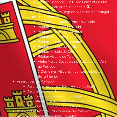
Alfama Lisbonne : Le Guide Complet du Plus
Ancien Quartier de la Capitale 🏛️
Routes des Vins – Les Régions Viticoles du Portugal :
Visites, Dégustations
La Vallée du Douro : Paradis viticole
Région viticole de Bairrada
Région Viticole de l’Alentejo
Région viticole de l’Algarve
Région Viticole de Lisbonne
Région Viticole de Setúbal
Région Viticole du Dão
Région viticole du Tejo
Vinho Verde Découvrez le Pays du Vin Vert
au Portugal
7 Domaines Viticoles Incontournables de
Beira Interior
Assurances au Portugal
Assurance responsabilité civile au Portugal
Assurance vie au Portugal
Assurance automobile au Portugal
Le système d’assurance santé / médical au Portugal
Assurance habitation au Portugal
⚖️ Avocat et Notaire Francophone au Portugal :
Accompagnement Juridique Complet