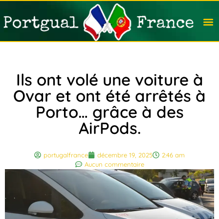
Travail
Nation
Avocat
Vivre
Immobi
Voyag
Ils ont volé une voiture à
Ovar et ont été arrêtés à
Porto… grâce à des
AirPods.
portugalfrance
décembre 19, 2025
2:46 am
Aucun commentaire